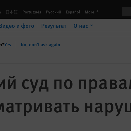
ть нарушения в Крыму
Пои
languages
h
日本語
Português
Русский
Español
More
Видео и фото
Результат
О нас
sh?
Yes
No, don't ask again
й суд по права
матривать нару