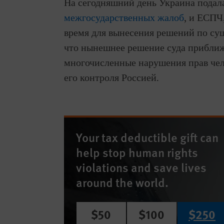
На сегодняшний день Украина подала
межгосударственных жалоб
, и ЕСПЧ
время для вынесения решений по сущ
что нынешнее решение суда приближ
многочисленные нарушения прав чел
его контроля Россией.
Your tax deductible gift can
help stop human rights
violations and save lives
around the world.
$50
$100
$250