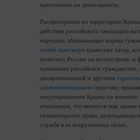
пресечению их деятельности.
Распространив на территорию Крым
действие российского законодательс
нарушать обязывающие нормы гуман
силой
преследуя
крымских татар, ко
политику России на полуострове, и
принимать российское гражданство, в
дискриминацией и другими
серьезн
задокументировали
практику призыв
оккупированном Крыму на военную с
отказников, что является еще одни
гуманитарного права, запрещающег
службе в ее вооруженных силах.