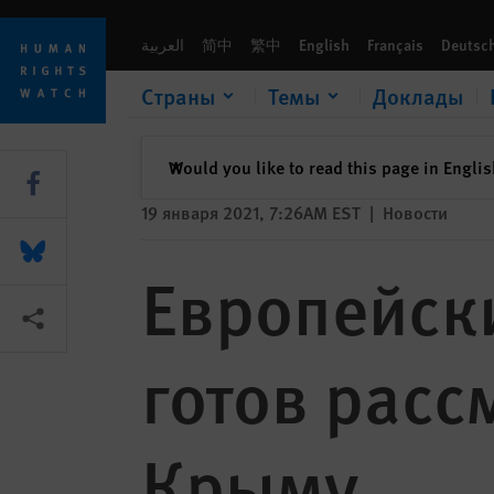
Skip
Skip
Европейский суд по правам человека готов рассматрива
to
to
العربية
简中
繁中
English
Français
Deutsc
cookie
main
privacy
content
Страны
Темы
Доклады
notice
закрыть
Would you like to read this page in Engli
✕
Share this via Facebook
19 января 2021, 7:26AM EST
|
Новости
Share this via Bluesky
Европейски
Share this via Поделиться
готов расс
Крыму