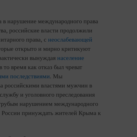
а в нарушение международного права
тва, российские власти продолжили
итарного права, с
неослабевающей
торые открыто и мирно критикуют
 фактически вынуждая
население
 то время как отказ был чреват
ыми последствиями
. Мы
а российскими властями мужчин в
лужбу и уголовного преследования
м грубым нарушением международного
о России принуждать жителей Крыма к