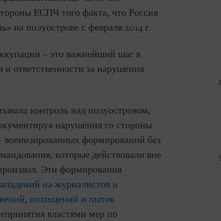
стороны ЕСПЧ того факта, что Россия
» на полуострове с февраля 2014 г.
оккупации – это важнейший шаг в
я и ответственности за нарушения
ватывала контроль над полуостровом,
документируя нарушения со стороны
- военизированных формирований без
омандования, которые действовали вне
 произвол. Эти формирования
ападений на журналистов и
овений
,
похищений и пыток
непринятия властями мер по