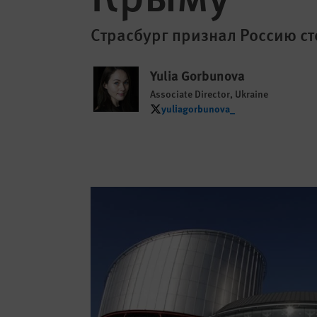
Страсбург признал Россию с
Yulia Gorbunova
Associate Director, Ukraine
yuliagorbunova_
yuliagorbunova_