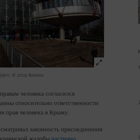
Click to expand 
урге.
© 2009 Reuters
 правам человека согласился
раины относительно ответственности
я прав человека в Крыму.
ссматривал законность присоединения
украинской жалобы
частично