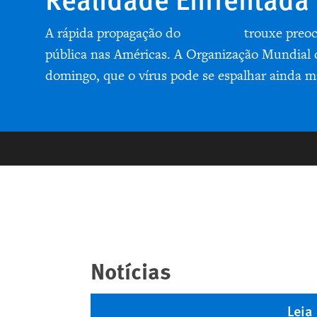
A rápida propagação do
vírus Zika
trouxe preoc
pública nas Américas. A Organização Mundial
domingo, que o vírus pode se espalhar ainda ma
Notícias
Leia