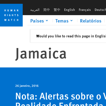
Skip
Skip
to
to
العربية
简中
繁中
English
Français
Deutsc
cookie
main
privacy
content
Países
Temas
Relatórios
notice
Fechar
Would you like to read this page in Engli
✕
Jamaica
26 janeiro, 2016
Nota: Alertas sobre o 
Realidade Enfrentada