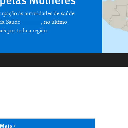
upação às autoridades de saúde
 da Saúde
advertiu
, no último
is por toda a região.
 Mais