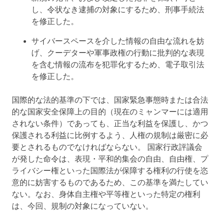
し、令状なき逮捕の対象にするため、刑事手続法
を修正した。
サイバースペースを介した情報の自由な流れを妨
げ、クーデターや軍事政権の行動に批判的な表現
を含む情報の流布を犯罪化するため、電子取引法
を修正した。
国際的な法的基準の下では、国家緊急事態時または合法
的な国家安全保障上の目的（現在のミャンマーには適用
されない条件）であっても、正当な利益を保護し、かつ
保護される利益に比例するよう、人権の規制は厳密に必
要とされるものでなければならない。 国家行政評議会
が発した命令は、表現・平和的集会の自由、自由権、プ
ライバシー権といった国際法が保障する権利の行使を恣
意的に妨害するものであるため、この基準を満たしてい
ない。なお、身体自主権や平等権といった特定の権利
は、今回、規制の対象になっていない。