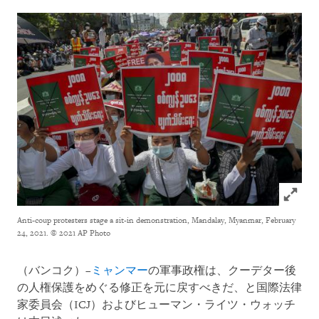
Click to
Anti-coup protesters stage a sit-in demonstration, Mandalay, Myanmar, February
24, 2021.
© 2021 AP Photo
（バンコク）–
ミャンマー
の軍事政権は、クーデター後
の人権保護をめぐる修正を元に戻すべきだ、と国際法律
家委員会（ICJ）およびヒューマン・ライツ・ウォッチ