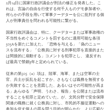
2月14日に国家行政評議会が刑法の修正を発表した。こ
れは、言論の自由を行使する何千人ものデモ参加者や、
何らかの手段を用いて軍事クーデターを公に批判する個
人が刑事責任を問われる可能性に繋がる。
国家行政評議会は、特に、クーデターまたは軍事政権の
不当性をめぐるコメントを罰するのに適用可能な条項
505Aを新たに加えた。「恐怖を与える」「偽のニュー
スを流布する」「公務員に対する刑事犯罪を直接的また
は間接的に扇動する」コメントを犯罪とし、 違反すれ
ば最高で禁錮3年と定められている。
従来の第505（a）項は、陸軍、海軍、または空軍の士
官、兵士が反乱を起こすか、さもなくば義務を無視する
か失敗することを意図した、あるいはその可能性が高ま
る」あらゆる「声明、うわさ、報告」を公開または流布
することを犯罪と定めていた。が、文民分野で安全保障
関連の職務に就く公務員に対し、市民的不服従運動への
参加を促す個人の罪を問う目的が明らかな、より広範な