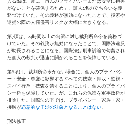
入る際は、常に「市民のプライバシーまたは安全に損害
がないことを確保するため」、証人2名の立ち会いを義
務づけていた。その義務が無効になったことで、捜索や
逮捕の際の人権侵害リスクが大幅に大きくなる。
第7項は、24時間以上の勾留に対し裁判所命令を義務づ
けていた。その義務が無効になったことで、国際法違反
が助長されることになる。国際法は刑事訴追で勾留され
た個人の裁判が迅速に開かれることを保障している。
第8項は、裁判所命令がない場合に、個人のプライバシ
ー・安全・尊厳に影響するすべての捜索・押収・監視・
スパイ行為・捜査を禁ずることにより、個人のプライバ
シー権を保障していた。が、これらの保護を軍事政権が
排除した。国際法の下では、プライバシー・家族・家・
接触が
恣意的な干渉の対象となることはない
。
刑法修正