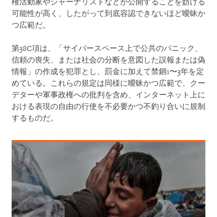
権活動家やジャーナリストなどが公開することを妨げる
可能性が高く、したがって到底容認できないほど曖昧か
つ広範だ。
第38C項は、「サイバースペース上で公共のパニック、
信頼の喪失、または社会の分断を意図した誤報または偽
情報」の作成を犯罪とし、罰金に加えて禁錮1〜3年を定
めている。これらの規定は同様に曖昧かつ広範で、クー
デターや軍事政権への批判を含め、インターネット上に
おける表現の自由の行使を不必要かつ不釣り合いに規制
するものだ。