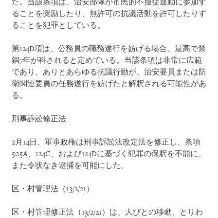
た。当該条項は、治安部隊が市民的不服従運動に参加す
ることを奨励したり、無許可の抗議活動を許可したりす
ることを犯罪としている。
第124D項は、公務員の職務遂行を妨げる場合、最高で禁
錮7年が科されると定めている。当該条項は非常に広範
であり、ありとあらゆる抗議行動が、治安要員または防
衛関連要員の任務遂行を妨げたと解釈される可能性があ
る。
刑事訴訟修正法
2月14日、軍事政権は刑事訴訟法改定法を修正し、条項
505A、124C、および124Dに基づく犯罪の保釈を不能に、
また令状なき逮捕を可能にした。
区・村管理法（13/2/21）
区・村管理修正法（13/2/21）は、人びとの移動、とりわ