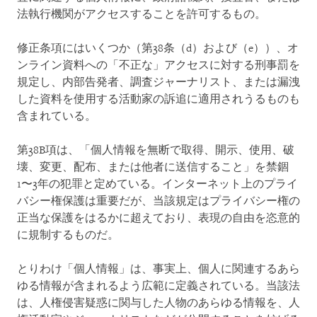
法執行機関がアクセスすることを許可するもの。
修正条項にはいくつか（第38条（d）および（e））、オ
ンライン資料への「不正な」アクセスに対する刑事罰を
規定し、内部告発者、調査ジャーナリスト、または漏洩
した資料を使用する活動家の訴追に適用されうるものも
含まれている。
第38B項は、「個人情報を無断で取得、開示、使用、破
壊、変更、配布、または他者に送信すること」を禁錮
1〜3年の犯罪と定めている。インターネット上のプライ
バシー権保護は重要だが、当該規定はプライバシー権の
正当な保護をはるかに超えており、表現の自由を恣意的
に規制するものだ。
とりわけ「個人情報」は、事実上、個人に関連するあら
ゆる情報が含まれるよう広範に定義されている。当該法
は、人権侵害疑惑に関与した人物のあらゆる情報を、人