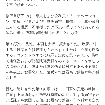
文言で修正された。
修正条項下では、軍人および公務員の「モチベーショ
ン、規律、健康および行動を妨害、損傷」し、軍や政府
に対する憎悪、不服従または不忠を呼ぶようなあらゆる
試みに最高で禁錮3年が科されることになる。
第124項の「反逆」条項も大幅に拡大された。政府に対
する「憎悪または軽蔑をもたらす」または「不満を刺激
する」コメントをすでに犯罪と定めた第124A項が、防衛
関連任務および防衛関連要員をめぐるコメントを含むも
のに修正され、軍または軍関係者に対するあらゆる批判
を事実上、犯罪化した。違反すれば最高で禁錮20年が科
される。
新たに追加された第124C項では、「国家の安定の維持に
従事する防衛および法執行機関の活動に対する妨害また
は遅延」を意図した個人に最高で禁錮20年を科すと定め