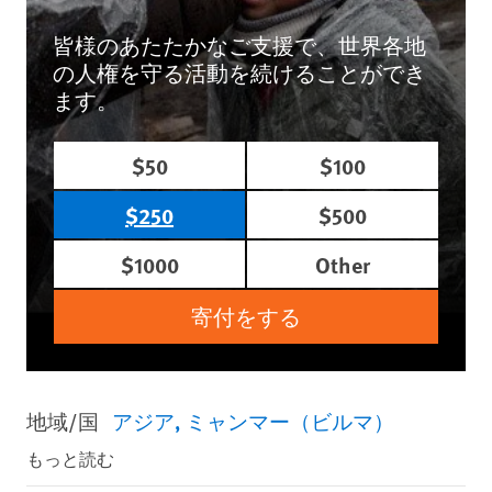
皆様のあたたかなご支援で、世界各地
の人権を守る活動を続けることができ
ます。
$50
$100
$250
$500
$1000
Other
寄付をする
地域/国
アジア
ミャンマー（ビルマ）
もっと読む