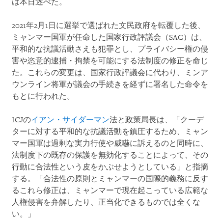
は本日述べた。
2021年2月1日に選挙で選ばれた文民政府を転覆した後、
ミャンマー国軍が任命した国家行政評議会（SAC）は、
平和的な抗議活動さえも犯罪とし、プライバシー権の侵
害や恣意的逮捕・拘禁を可能にする法制度の修正を命じ
た。これらの変更は、国家行政評議会に代わり、ミンア
ウンライン将軍が議会の手続きを経ずに署名した命令を
もとに行われた。
ICJの
イアン・サイダーマン
法と政策局長は、「クーデ
ターに対する平和的な抗議活動を鎮圧するため、ミャン
マー国軍は過剰な実力行使や威嚇に訴えるのと同時に、
法制度下の既存の保護を無効化することによって、その
行動に合法性という皮をかぶせようとしている」と指摘
する。「合法性の原則とミャンマーの国際的義務に反す
るこれら修正は、ミャンマーで現在起こっている広範な
人権侵害を弁解したり、正当化できるものでは全くな
い。」