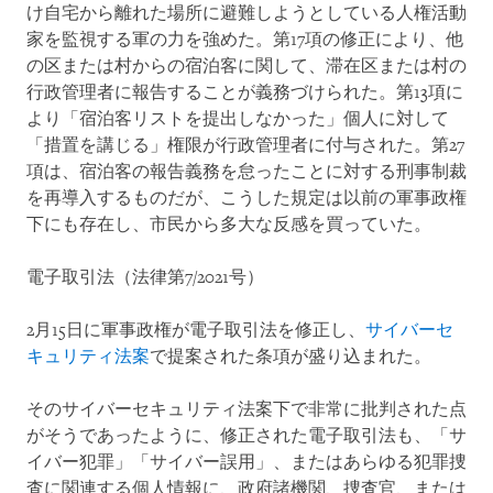
け自宅から離れた場所に避難しようとしている人権活動
家を監視する軍の力を強めた。第17項の修正により、他
の区または村からの宿泊客に関して、滞在区または村の
行政管理者に報告することが義務づけられた。第13項に
より「宿泊客リストを提出しなかった」個人に対して
「措置を講じる」権限が行政管理者に付与された。第27
項は、宿泊客の報告義務を怠ったことに対する刑事制裁
を再導入するものだが、こうした規定は以前の軍事政権
下にも存在し、市民から多大な反感を買っていた。
電子取引法（法律第7/2021号）
2月15日に軍事政権が電子取引法を修正し、
サイバーセ
キュリティ法案
で提案された条項が盛り込まれた。
そのサイバーセキュリティ法案下で非常に批判された点
がそうであったように、修正された電子取引法も、「サ
イバー犯罪」「サイバー誤用」、またはあらゆる犯罪捜
査に関連する個人情報に、政府諸機関、捜査官、または