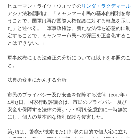
ヒューマン・ライツ・ウォッチの
リンダ・ラクディール
アジア法務顧問は、「ミャンマー市民の基本的権利を奪
うことで、国軍は再び国際人権保護に対する軽蔑を示し
た」と述べる。「軍事政権は、新たな法律を恣意的に制
定することで、ミャンマー市民への弾圧を正当化するこ
とはできない。」
軍事政権による法修正の分析については以下を参照のこ
と。
法典の変更にかんする分析
市民のプライバシー及び安全を保障する法律（2017年）
2月13日、国家行政評議会は、市民のプライバシー及び
安全を保障する法律の第5・7・8項を恣意的に一時無効
にし、個人の基本的な権利保護を侵害した。
第5項は、警察が捜索または押収の目的で個人宅に立ち