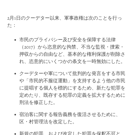
2月1日のクーデター以来、軍事政権は次のことを行っ
た：
市民のプライバシー及び安全を保障する法律
（2017）から恣意的な拘禁、不当な監視・捜索・
押収からの自由など、基本的な権利保護が削除さ
れ、恣意的にいくつかの条文を一時無効にした。
クーデターや軍について批判的な発言をする市民
や「市民的不服従運動」を支持するよう他の市民
に提唱する個人を標的にするため、新たな犯罪を
定めたり、既存する犯罪の定義を拡大するために
刑法を修正した。
宿泊客に関する報告義務を復活させるために、
区・村管理法を改定した。
新規の犯罪、および改定した犯罪を保釈不可と