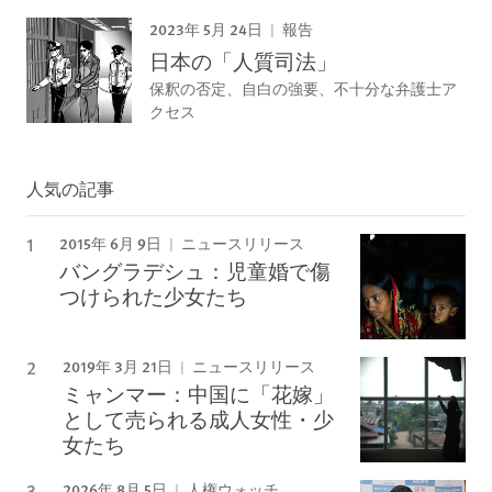
2023年 5月 24日
報告
日本の「人質司法」
保釈の否定、自白の強要、不十分な弁護士ア
クセス
人気の記事
2015年 6月 9日
ニュースリリース
バングラデシュ：児童婚で傷
つけられた少女たち
2019年 3月 21日
ニュースリリース
ミャンマー：中国に「花嫁」
として売られる成人女性・少
女たち
2026年 8月 5日
人権ウォッチ