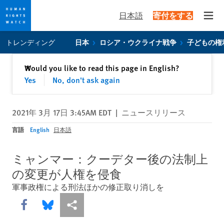
日本語
寄付をする
Open
Skip
Skip
トレンディング
日本
ロシア・ウクライナ戦争
子どもの権
to
to
cookie
main
閉じる
Would you like to read this page in English?
✕
privacy
content
Yes
No, don't ask again
notice
2021年 3月 17日 3:45AM EDT
|
ニュースリリース
言語
English
日本語
ミャンマー：クーデター後の法制上
の変更が人権を侵食
軍事政権による刑法ほかの修正取り消しを
Share this via Facebook
Share this via Bluesky
More sharing options