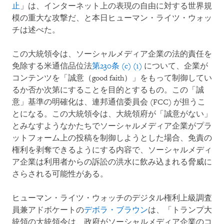
止
」は、インターネット上の表現の自由に対する世界規
模の重大な攻撃だ、と本日ヒューマン・ライツ・ウォッ
チは述べた。
この大統領令は、ソーシャルメディア企業の法的責任を
免除する米通信品位法
第230条 (c) (1)
について、企業が
コンテンツを「誠意（good faith）」をもって制御してい
るか否か次第にすることを目的とするもの。この「誠
意」基準の明確化は、連邦通信委員会 (FCC) が担うこ
とになる。この大統領令は、大統領府が「誠意がない」
とみなすようなかたちでソーシャルメディア企業がプラ
ットフォーム上の投稿を制御しようとした場合、免責の
権利を剥奪できるようにする内容で、ソーシャルメディ
ア企業は利用者からの訴訟の洪水に飲み込まれる脅威に
さらされる可能性がある。
ヒューマン・ライツ・ウォッチのデジタル権利上級調査
員兼アドボケートの
デボラ・ブラウン
は、「トランプ大
統領の大統領令は、政府がソーシャルメディア企業のコ