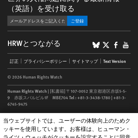
（英語）を受け取る
ご登録
BlueSky
X
Faceb
You
HRWとつながる
Footer
訂正
プライバシーポリシー
サイトマップ
Text Version
menu
© 2026 Human Rights Watch
Human Rights Watch
| [私書箱] 〒107-0052 東京都港区赤坂5-5-
9 赤坂スバルビル1F MBE704
Tel :
+81-3-3438-1780 | +81-3-
6745-9475
Human Rights Watch
is a 501(C)(3) nonprofit registered in the US
Human Rights Watch cookie preferences
当ウェブサイトでは、ユーザーの体験向上のためク
under EIN: 13-2875808
ッキーを使用しています。お客様は、ヒューマン・
ライツ・ウォッチがクッキーを設定することに同意