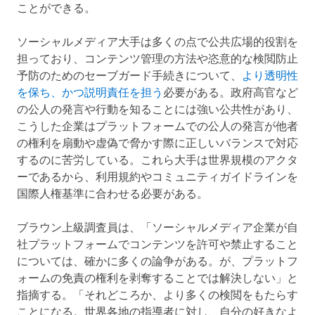
ことができる。
ソーシャルメディア大手は多くの点で公共広場的役割を
担っており、コンテンツ管理の方法や恣意的な検閲防止
予防のためのセーブガード手続きについて、
より透明性
を保ち、かつ説明責任を担う
必要がある。政府高官など
の公人の発言や行動を知ることには強い公共性があり、
こうした企業はプラットフォームでの公人の発言が他者
の権利を扇動や虚偽で脅かす際に正しいバランスで対応
するのに苦労している。これら大手は世界規模のアクタ
ーであるから、利用規約やコミュニティガイドラインを
国際人権基準に合わせる必要がある。
ブラウン上級調査員は、「ソーシャルメディア企業が自
社プラットフォームでコンテンツを許可や禁止すること
については、確かに多くの論争がある。が、プラットフ
ォームの免責の権利を剥奪することでは解決しない」と
指摘する。「それどころか、より多くの検閲をもたらす
ことになる。世界各地の指導者に対し、自分の好きなよ