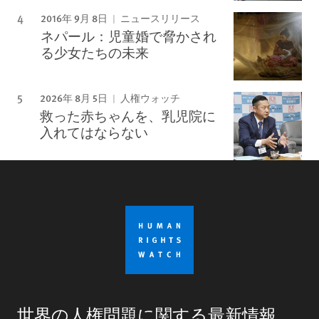
2016年 9月 8日
ニュースリリース
ネパール：児童婚で脅かされ
る少女たちの未来
2026年 8月 5日
人権ウォッチ
救った赤ちゃんを、乳児院に
入れてはならない
世界の人権問題に関する最新情報