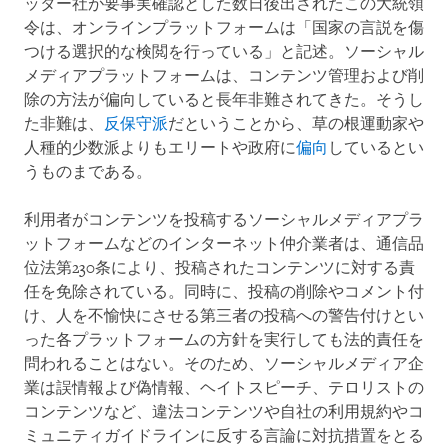
ッター社が要事実確認とした数日後出されたこの大統領
令は、オンラインプラットフォームは「国家の言説を傷
つける選択的な検閲を行っている」と記述。ソーシャル
メディアプラットフォームは、コンテンツ管理および削
除の方法が偏向していると長年非難されてきた。そうし
た非難は、
反保守派
だということから、草の根運動家や
人種的少数派よりもエリートや政府に
偏向
しているとい
うものまである。
利用者がコンテンツを投稿するソーシャルメディアプラ
ットフォームなどのインターネット仲介業者は、通信品
位法第230条により、投稿されたコンテンツに対する責
任を免除されている。同時に、投稿の削除やコメント付
け、人を不愉快にさせる第三者の投稿への警告付けとい
った各プラットフォームの方針を実行しても法的責任を
問われることはない。そのため、ソーシャルメディア企
業は誤情報よび偽情報、ヘイトスピーチ、テロリストの
コンテンツなど、違法コンテンツや自社の利用規約やコ
ミュニティガイドラインに反する言論に対抗措置をとる