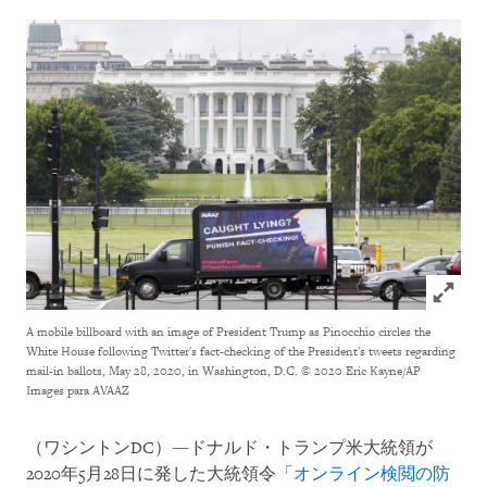
Click to
A mobile billboard with an image of President Trump as Pinocchio circles the
White House following Twitter's fact-checking of the President's tweets regarding
mail-in ballots, May 28, 2020, in Washington, D.C.
© 2020 Eric Kayne/AP
Images para AVAAZ
（ワシントンDC）―ドナルド・トランプ米大統領が
2020年5月28日に発した大統領令「
オンライン検閲の防