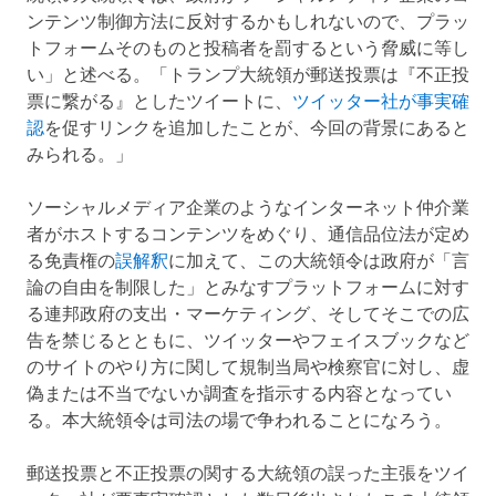
ンテンツ制御方法に反対するかもしれないので、プラッ
トフォームそのものと投稿者を罰するという脅威に等し
い」と述べる。「トランプ大統領が郵送投票は『不正投
票に繋がる』としたツイートに、
ツイッター社が事実確
認
を促すリンクを追加したことが、今回の背景にあると
みられる。」
ソーシャルメディア企業のようなインターネット仲介業
者がホストするコンテンツをめぐり、通信品位法が定め
る免責権の
誤解釈
に加えて、この大統領令は政府が「言
論の自由を制限した」とみなすプラットフォームに対す
る連邦政府の支出・マーケティング、そしてそこでの広
告を禁じるとともに、ツイッターやフェイスブックなど
のサイトのやり方に関して規制当局や検察官に対し、虚
偽または不当でないか調査を指示する内容となってい
る。本大統領令は司法の場で争われることになろう。
郵送投票と不正投票の関する大統領の誤った主張をツイ