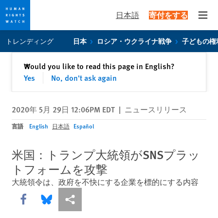
日本語
寄付をする
Open
Skip
Skip
トレンディング
日本
ロシア・ウクライナ戦争
子どもの権
to
to
cookie
main
閉じる
Would you like to read this page in English?
✕
privacy
content
Yes
No, don't ask again
notice
2020年 5月 29日 12:06PM EDT
|
ニュースリリース
言語
English
日本語
Español
米国：トランプ大統領がSNSプラッ
トフォームを攻撃
大統領令は、政府を不快にする企業を標的にする内容
Share this via Facebook
Share this via Bluesky
More sharing options