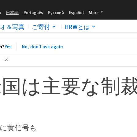
languages
h
日本語
Português
Русский
Español
More
オ＆写真
ご寄付
HRWとは
sh?
Yes
No, don't ask again
ース
米国は主要な制
に黄信号も