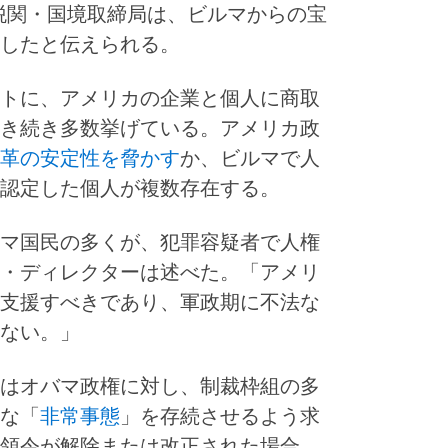
国税関・国境取締局は、ビルマからの宝
したと伝えられる。
トに、アメリカの企業と個人に商取
き続き多数挙げている。アメリカ政
革の安定性を脅かす
か、ビルマで人
認定した個人が複数存在する。
マ国民の多くが、犯罪容疑者で人権
・ディレクターは述べた。「アメリ
支援すべきであり、軍政期に不法な
ない。」
はオバマ政権に対し、制裁枠組の多
な「
非常事態
」を存続させるよう求
領令が解除または改正された場合、