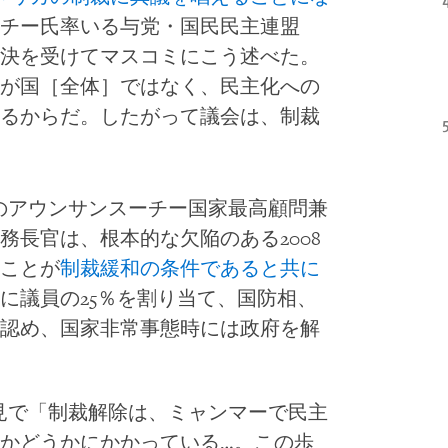
チー氏率いる与党・国民民主連盟
否決を受けてマスコミにこう述べた。
が国［全体］ではなく、民主化への
るからだ。したがって議会は、制裁
のアウンサンスーチー国家最高顧問兼
務長官は、根本的な欠陥のある2008
ことが
制裁緩和の条件であると共に
に議員の25％を割り当て、国防相、
認め、国家非常事態時には政府を解
見で「制裁解除は、ミャンマーで民主
かどうかにかかっている…。この歩