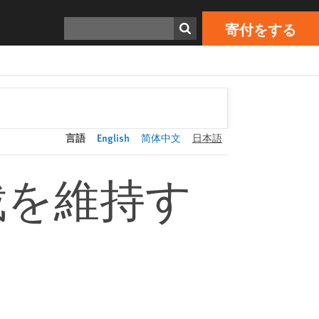
寄付をする
Print
検索
寄付をする
言語
English
简体中文
日本語
裁を維持す