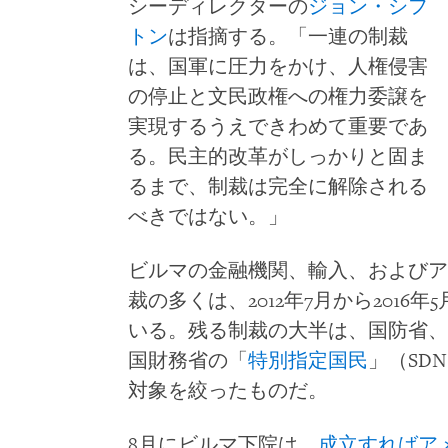
シーディレクターの
ジョン・シフ
トン
は指摘する。「一連の制裁
は、国軍に圧力をかけ、人権侵害
の停止と文民政権への権力委譲を
実現するうえできわめて重要であ
る。民主的改革がしっかりと固ま
るまで、制裁は完全に解除される
べきではない。」
ビルマの金融機関、輸入、およびア
裁の多くは、2012年7月から201
いる。残る制裁の大半は、国防省、
国財務省の「
特別指定国民
」（SD
対象を絞ったものだ。
8月にビルマ下院は、
成立すればア