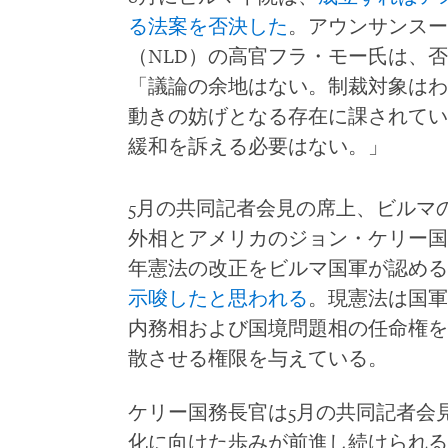
る法案を否決した
。アウンサンスー
（NLD）の高官フラ・モー氏は、
「議論の余地はない。制裁対象はわ
動きの妨げとなる存在に課されてい
緩和を訴える必要はない。」
5月の共同記者会見の席上、ビルマ
外相とアメリカのジョン・ケリー国
年憲法の改正をビルマ国軍が認める
示唆したと思われる
。現憲法は国軍
内務相および国境問題相の任命権を
散させる権限を与えている。
ケリー国務長官は5月の共同記者会
化に向けた歩みが前進し続けられる