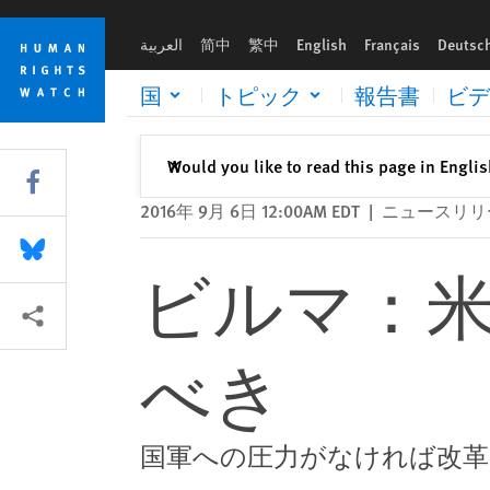
Skip
Skip
ビルマ：米国は主要な制裁を維持すべき
to
to
العربية
简中
繁中
English
Français
Deutsc
cookie
main
privacy
content
国
トピック
報告書
ビデ
notice
閉じる
Would you like to read this page in Engli
✕
Share this via Facebook
2016年 9月 6日 12:00AM EDT
|
ニュースリリ
Share this via Bluesky
ビルマ：
More sharing options
べき
国軍への圧力がなければ改革