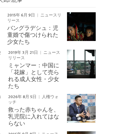
Image
2015年 6月 9日
ニュースリ
リース
バングラデシュ：児
童婚で傷つけられた
少女たち
2019年 3月 21日
ニュース
リリース
ミャンマー：中国に
「花嫁」として売ら
れる成人女性・少女
たち
2026年 8月 5日
人権ウォ
ッチ
救った赤ちゃんを、
乳児院に入れてはな
らない
2016年 9月 8日