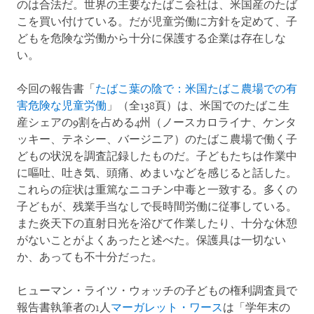
のは合法だ。世界の主要なたばこ会社は、米国産のたば
こを買い付けている。だが児童労働に方針を定めて、子
どもを危険な労働から十分に保護する企業は存在しな
い。
今回の報告書「
たばこ葉の陰で：米国たばこ農場での有
害危険な児童労働
」（全138頁）は、米国でのたばこ生
産シェアの9割を占める4州（ノースカロライナ、ケンタ
ッキー、テネシー、バージニア）のたばこ農場で働く子
どもの状況を調査記録したものだ。子どもたちは作業中
に嘔吐、吐き気、頭痛、めまいなどを感じると話した。
これらの症状は重篤なニコチン中毒と一致する。多くの
子どもが、残業手当なしで長時間労働に従事している。
また炎天下の直射日光を浴びて作業したり、十分な休憩
がないことがよくあったと述べた。保護具は一切ない
か、あっても不十分だった。
ヒューマン・ライツ・ウォッチの子どもの権利調査員で
報告書執筆者の1人
マーガレット・ワース
は「学年末の