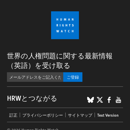
世界の人権問題に関する最新情報
（英語）を受け取る
ご登録
BlueSky
X
Faceb
You
HRWとつながる
Footer
訂正
プライバシーポリシー
サイトマップ
Text Version
menu
© 2026 Human Rights Watch