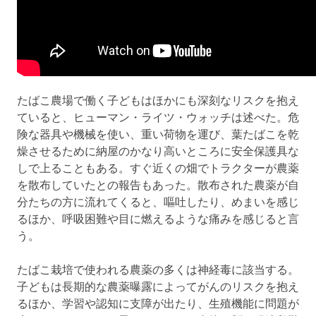
たばこ農場で働く子どもはほかにも深刻なリスクを抱え
ていると、ヒューマン・ライツ・ウォッチは述べた。危
険な器具や機械を使い、重い荷物を運び、葉たばこを乾
燥させるために納屋のかなり高いところに安全保護具な
しで上ることもある。すぐ近くの畑でトラクターが農薬
を散布していたとの報告もあった。散布された農薬が自
分たちの方に流れてくると、嘔吐したり、めまいを感じ
るほか、呼吸困難や目に燃えるような痛みを感じると言
う。
たばこ栽培で使われる農薬の多くは神経毒に該当する。
子どもは長期的な農薬曝露によってがんのリスクを抱え
るほか、学習や認知に支障が出たり、生殖機能に問題が