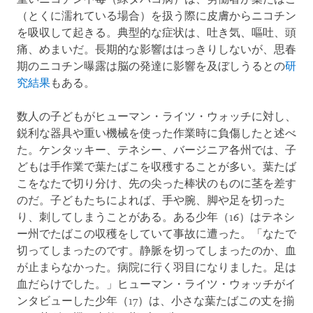
（とくに濡れている場合）を扱う際に皮膚からニコチン
を吸収して起きる。典型的な症状は、吐き気、嘔吐、頭
痛、めまいだ。長期的な影響ははっきりしないが、思春
期のニコチン曝露は脳の発達に影響を及ぼしうるとの
研
究結果
もある。
数人の子どもがヒューマン・ライツ・ウォッチに対し、
鋭利な器具や重い機械を使った作業時に負傷したと述べ
た。ケンタッキー、テネシー、バージニア各州では、子
どもは手作業で葉たばこを収穫することが多い。葉たば
こをなたで切り分け、先の尖った棒状のものに茎を差す
のだ。子どもたちによれば、手や腕、脚や足を切った
り、刺してしまうことがある。ある少年（16）はテネシ
ー州でたばこの収穫をしていて事故に遭った。「なたで
切ってしまったのです。静脈を切ってしまったのか、血
が止まらなかった。病院に行く羽目になりました。足は
血だらけでした。」ヒューマン・ライツ・ウォッチがイ
ンタビューした少年（17）は、小さな葉たばこの丈を揃