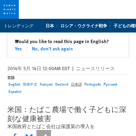
Skip
Skip
トレンディング
日本
ロシア・ウクライナ戦争
子どもの権
to
to
cookie
main
閉じる
Would you like to read this page in English?
✕
privacy
content
Yes
No, don't ask again
notice
2014年 5月 14日 12:00AM EDT
|
ニュースリリース
言語
English
简体中文
Français
Deutsch
日本語
Português
Русский
Español
米国：たばこ農場で働く子どもに深
刻な健康被害
米国政府とたばこ会社は保護策の導入を