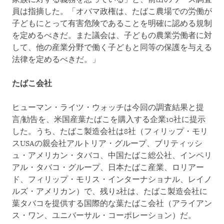
員は指摘した。「オバマ政権は、たばこ農場での労働が
子どもにとって有害危険であることを明確に認める規制
を定めるべきだ。また議会は、子どもの農業労働者に対
して、他の産業分野で働く子どもと同等の保護を与える
法律を定めるべきだ。」
たばこ会社
ヒューマン・ライツ・ウォッチは今回の調査結果と提
言/勧告を、米国産葉たばこを購入する企業10社に提示
した。うち、たばこ製造会社は8社（フィリップ・モリ
スUSAの親会社アルトリア・グループ、ブリティッシ
ュ・アメリカン・タバコ、中国たばこ総公社、インペリ
アル・タバコ・グループ、日本たばこ産業、ロリアー
ド、フィリップ・モリス・インターナショナル、レイノ
ルズ・アメリカン）で、残り2社は、たばこ製造会社に
葉タバコを提供する国際的な葉たばこ会社（アライアン
ス・ワン、ユニバーサル・コーポレーション）だ。