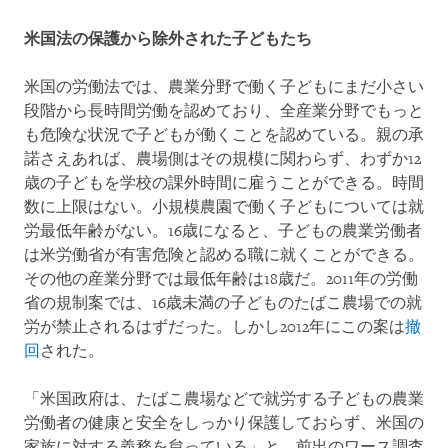
米国法の保護から除外された子どもたち
米国の労働法では、農業分野で働く子どもにまだ小さい
段階から長時間労働を認めており、全産業分野でもっと
も危険な状況で子どもが働くことを認めている。親の承
諾さえあれば、農場側はその規模に関わらず、わずか12
歳の子どもを学校の課外時間に雇うことができる。時間
数に上限はない。小規模農園で働く子どもについては就
労最低年齢がない。16歳になると、子どもの農業労働者
は米労働省が有害危険と認める職に就くことができる。
その他の産業分野では最低年齢は18歳だ。2011年の労働
省の規制案では、16歳未満の子どものたばこ農場での就
労が禁止されるはずだった。しかし2012年にこの案は
撤
回
された。
「米国政府は、たばこ農場などで就労する子どもの農業
労働者の健康と安全をしっかり保護しておらず、米国の
家族に対する義務を怠っている」と、前出のワース調査