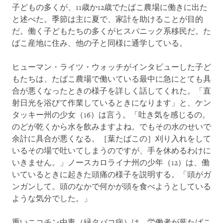
子どもの多くが、11歳か12歳でたばこ農場に働きに出た
と述べた。季節は主に夏で、家計を助けることが目的
だ。働く子どもたちの多くがヒスパニック系移民だ。た
ばこ産地に住み、他の子と同様に通学している。
ヒューマン・ライツ・ウォッチがインタビューした子ど
もたちは、たばこ農場で働いている最中に急にとても具
合が悪くなったときの様子を詳しく話してくれた。「直
射日光を浴びて作業しているときになります」と、ケン
タッキー州の少女（16）は言う。「吐き気を感じるの。
のどが乾くから水を飲みますよね。でもその水のせいで
余計に具合が悪くなる。［葉たばこの］刈り入れをして
いるその場で吐いてしまうのですが、手を休めるわけに
いきません。」ノースカロライナ州の少年（12）は、働
いているときに起きた頭痛の様子を説明する。「頭がガ
ンガンして。頭のなかで何かが頭を食べようとしている
ような気分でした。」
重いニコチン中毒（緑タバコ病）は、労働者が葉たばこ