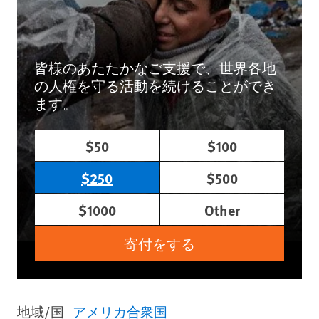
皆様のあたたかなご支援で、世界各地
の人権を守る活動を続けることができ
ます。
$50
$100
$250
$500
$1000
Other
寄付をする
地域/国
アメリカ合衆国