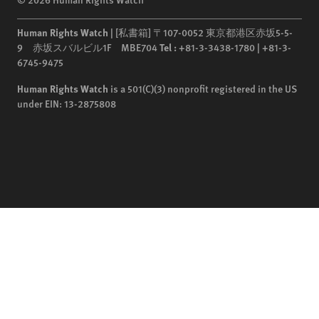
Human Rights Watch
| [私書箱] 〒107-0052 東京都港区赤坂5-5-
9 赤坂スバルビル1F MBE704
Tel :
+81-3-3438-1780 | +81-3-
6745-9475
Human Rights Watch
is a 501(C)(3) nonprofit registered in the US
under EIN: 13-2875808