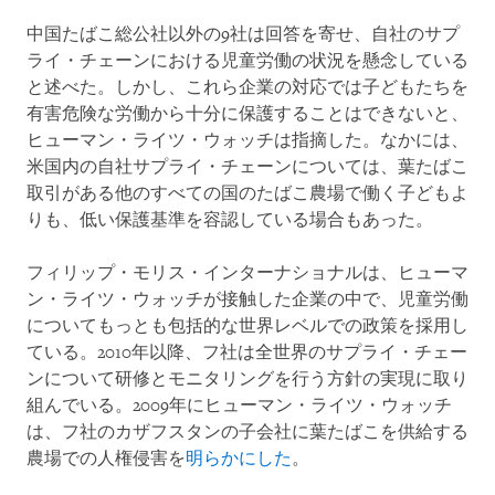
中国たばこ総公社以外の9社は回答を寄せ、自社のサプ
ライ・チェーンにおける児童労働の状況を懸念している
と述べた。しかし、これら企業の対応では子どもたちを
有害危険な労働から十分に保護することはできないと、
ヒューマン・ライツ・ウォッチは指摘した。なかには、
米国内の自社サプライ・チェーンについては、葉たばこ
取引がある他のすべての国のたばこ農場で働く子どもよ
りも、低い保護基準を容認している場合もあった。
フィリップ・モリス・インターナショナルは、ヒューマ
ン・ライツ・ウォッチが接触した企業の中で、児童労働
についてもっとも包括的な世界レベルでの政策を採用し
ている。2010年以降、フ社は全世界のサプライ・チェー
ンについて研修とモニタリングを行う方針の実現に取り
組んでいる。2009年にヒューマン・ライツ・ウォッチ
は、フ社のカザフスタンの子会社に葉たばこを供給する
農場での人権侵害を
明らかにした
。