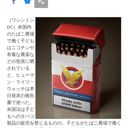
Share this via Facebook
Share this via Bluesky
More sharing options
（ワシントン
DC）米国内
のたばこ農場
で働く子ども
はニコチンや
有毒な農薬な
どの危害に晒
されている
と、ヒューマ
ン・ライツ・
ウォッチは本
日発表の報告
書で述べた。
米国法は子ど
もへのタバコ
製品の販売を禁じるものの、子どもがたばこ農場で働く