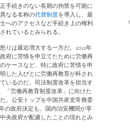
正手続きのない長期の拘禁を可能に
異なる名称の
代替制度
を導入し、最
士へのアクセスなど手続き上の権利
されているとみられる。
りは最近増大する一方だ。2012年
政府に苦情を申立てたために労働再
のケースなど、特に政府に苦情を申
明した人びとに労働再教育が科され
ているのだ。司法制度改革を担当す
に、「労働再教育制度改革」に向けた
た。公安トップを中国共産党常務委
2年の政府決定も、国内治安機関が享
中央政府が配慮したことの現れとみ