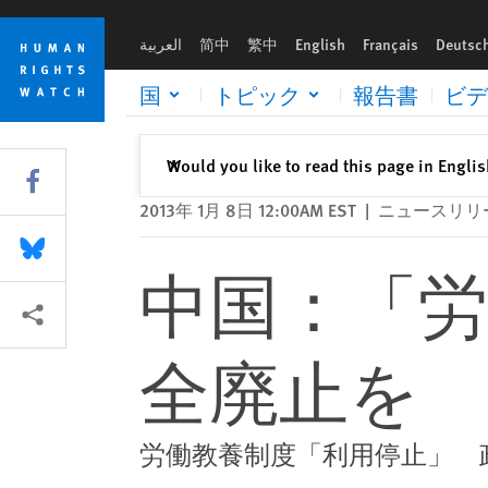
Skip
Skip
中国：「労働を通しての再教育」 完全廃止を
to
to
العربية
简中
繁中
English
Français
Deutsc
cookie
main
privacy
content
国
トピック
報告書
ビデ
notice
閉じる
Would you like to read this page in Engli
✕
Share this via Facebook
2013年 1月 8日 12:00AM EST
|
ニュースリリ
Share this via Bluesky
中国：「労
More sharing options
全廃止を
労働教養制度「利用停止」 