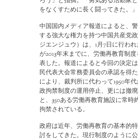
ろう」と指摘。「勇気ある活動家と
をなくすために長く闘ってきた。」
中国国内メディア報道によると、警
する強大な権力を持つ中国共産党政
ジエンジュウ）は、1月7日に行わ
が2013年末までに、労働再教育制
表した。報道によると今回の決定は
民代表大会常務委員会の承認を得た
により、裁判所に代わって1950年
政拘禁制度の運用停止、更には撤廃
と、350ある労働再教育施設に常時
拘禁されている。
政府は近年、労働再教育の基本的特
討をしてきた。現行制度のように公