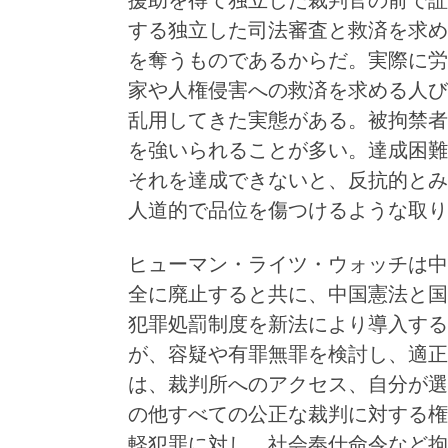
援助を得て独立した裁判官の前で証
する独立した司法審査と救済を求め
を奪うものであるからだ。実際に労
家や人権侵害への救済を求める人び
乱用してきた実態がある。被拘禁者
を強いられることが多い。達成困難
それを達成できないと、反抗的とみ
人道的で品位を傷つけるような取り
ヒューマン・ライツ・ウォッチは中
全に廃止すると共に、中国憲法と国
犯罪処罰制度を新法により導入する
が、容疑や有罪無罪を検討し、適正
は、裁判所へのアクセス、自分が選
の他すべての公正な裁判に対する権
軽犯罪に対し、社会奉仕命令など拘