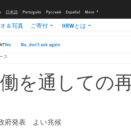
languages
h
日本語
Português
Русский
Español
More
オ＆写真
ご寄付
HRWとは
sh?
Yes
No, don't ask again
ース
働を通しての再
政府発表 よい兆候