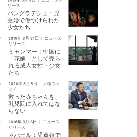
ニュースリ
リース
バングラデシュ：児
童婚で傷つけられた
少女たち
2019年 3月 21日
ニュース
リリース
ミャンマー：中国に
「花嫁」として売ら
れる成人女性・少女
たち
2026年 8月 5日
人権ウォ
ッチ
救った赤ちゃんを、
乳児院に入れてはな
らない
2016年 9月 8日
ニュース
リリース
ネパール：児童婚で