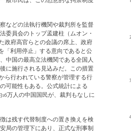
一般市民は、この恣意的な拘禁制度
察などの法執行機関や裁判所を監督
法委員会のトップ孟建柱（ムオン・
れた政府高官らとの会議の席上、政府
度を「利用停止」する意向であると公
、中国の最高立法機関である全国人
後に施行される見込みだ。この措置
代から行われている警察が管理する行
の可能性もある。公式統計による
約16万人の中国国民が、裁判もなしに
徴は残す代替制度への置き換えを検
安局の管理下にあり、正式な刑事制