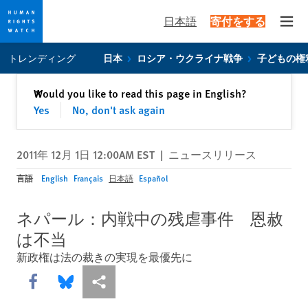
日本語
寄付をする
Open
Skip
Skip
トレンディング
日本
ロシア・ウクライナ戦争
子どもの権
to
to
cookie
main
閉じる
Would you like to read this page in English?
✕
privacy
content
Yes
No, don't ask again
notice
2011年 12月 1日 12:00AM EST
|
ニュースリリース
言語
English
Français
日本語
Español
ネパール：内戦中の残虐事件 恩赦
は不当
新政権は法の裁きの実現を最優先に
Share this via Facebook
Share this via Bluesky
More sharing options