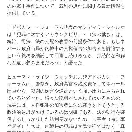
の内戦中事件について、裁判の遅れに関する最新情報を
提供している。
アドボカシー・フォーラム代表のマンディラ・シャルマ
は「犯罪に対するアカウンタビリティ（法の裁き）は、
統治、司法、法の支配の改善の前提条件である。もしネ
パール政府当局が内戦中の人権侵害の加害者を訴追する
という義務を結託して回避し続けるなら、持続的な和解
など遠い夢のままだろう」と語った。
ヒューマン・ライツ・ウォッチおよびアドボカシ－・フ
ォーラムは、警察が、政府高官や諸政党そしてネパール
国軍から、裁判の妨害や遅延という強い圧力にさらされ
ていると述べた。様々な説明がなされてはいるものの、
現実には、人権犯罪の加害者に法の裁きを下そうとする
政治的意思が欠けているのは明確である。法の執行を確
保するしっかりした法制度がないため、加害者（特に軍
当局者）たちは、内戦時の犯罪は文民法廷ではなく「真