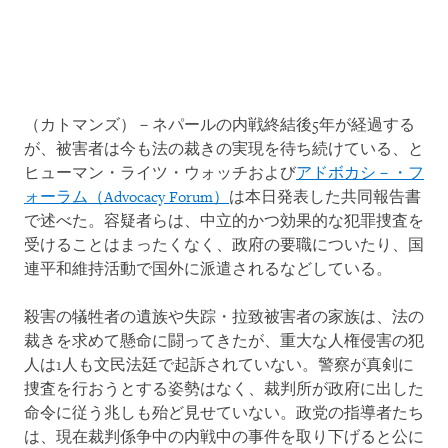
（カトマンズ）－ネパールの内戦終結後5年が経過する
が、被害者は今も法の裁きの実現を待ち続けている、と
ヒューマン・ライツ・ウォッチおよび
アドボカシ－・フ
ォーラム（Advocacy Forum）
は本日発表した共同報告書
で述べた。容疑者らは、中立的かつ効果的な犯罪捜査を
受けることはまったくなく、政府の要職についたり、国
連平和維持活動で国外に派遣されるなどしている。
殺害の犠牲者の遺族や失踪・拉致被害者の家族は、法の
裁きを求めて懸命に闘ってきたが、重大な人権侵害の犯
人は1人も文民法廷で起訴されていない。警察が真剣に
捜査を行おうとする姿勢はなく、裁判所が政府に出した
命令に従う兆しも殆ど見せていない。政党の指導者たち
は、現在裁判係争中の内戦中の事件を取り下げると公に