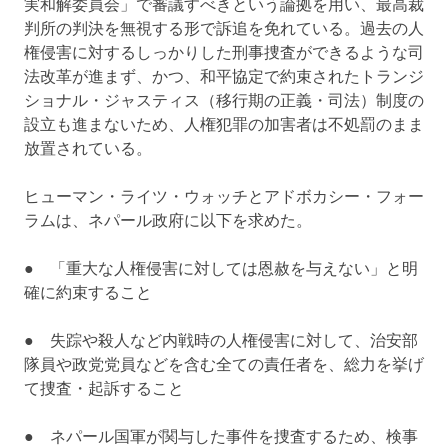
実和解委員会」で審議すべきという論拠を用い、最高裁
判所の判決を無視する形で訴追を免れている。過去の人
権侵害に対するしっかりした刑事捜査ができるような司
法改革が進まず、かつ、和平協定で約束されたトランジ
ショナル・ジャスティス（移行期の正義・司法）制度の
設立も進まないため、人権犯罪の加害者は不処罰のまま
放置されている。
ヒューマン・ライツ・ウォッチとアドボカシー・フォー
ラムは、ネパール政府に以下を求めた。
● 「重大な人権侵害に対しては恩赦を与えない」と明
確に約束すること
● 失踪や殺人など内戦時の人権侵害に対して、治安部
隊員や政党党員などを含む全ての責任者を、総力を挙げ
て捜査・起訴すること
● ネパール国軍が関与した事件を捜査するため、検事