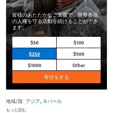
皆様のあたたかなご支援で、世界各地
の人権を守る活動を続けることができ
ます。
$50
$100
$250
$500
$1000
Other
寄付をする
地域/国
アジア
ネパール
もっと読む