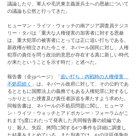
議論したり、軍人や毛沢東主義派兵士への恩赦について
の議論も公然と行ってきた。
ヒューマン・ライツ・ウォッチの南アジア調査員テジス
リー・タパは「重大な人権侵害の加害者に対する恩赦
は、重大犯罪の被害者にとっては正に追い打ちである。
新政権が樹立された今こそ、ネパール国民に対し、人権
犯罪の責任を問う政治的意思が存在する真に新しい時代
が来たということを示す時だ」と述べた。
報告書（全59ページ）「
追い打ち：内戦時の人権侵害
不処罰続く
」は、ネパール政府に対して、その公約であ
るとともに国際法上の義務でもある人権犯罪に対するし
っかりとした捜査及び責任者訴追を果たすよう求めた。
同報告書は、ネパールの不処罰問題に関し、ヒューマ
ン・ライツ・ウォッチとアドボカシー・フォーラムがこ
れまで3度にわたって発表した共同報告書の続編であ
り、殺人、失踪、拷問に関する6つ事件を詳細に調査し
た結果をまとめている。また別表では、62の法廷係争中