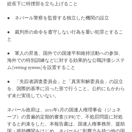
総長下に特捜部を立ち上げること
● ネパール警察を監督する独立した機関の設立
● 裁判所の命令を遵守しない行為を重い犯罪とするこ
と
● 軍人の昇進、国外での国連平和維持活動への参加、
海外での特別訓練などに対する効果的な公職評価システ
ム(vetting system)を設置すること
● 「失踪者調査委員会」と「真実和解委員会」の設立
を、国際的基準に沿った形で行うこと。公約にもかわら
ず未だ実現していない。
ネパール政府は、2011年1月の国連人権理事会（ジュネ
ーブ）の普遍的定期的審査(UPR)で、不処罰問題に対処
すると約束をした。本報告書は、国連人権事務所、援助
国・援助機関をはじめ、ネパールに影響力を持つ他の国