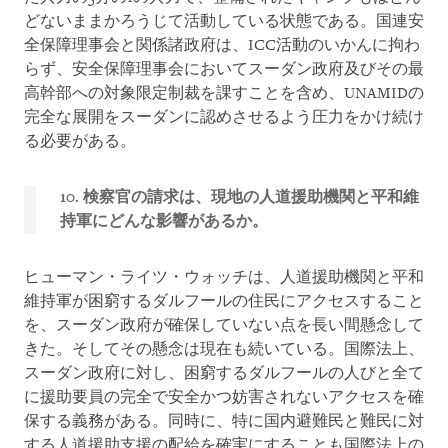
どないままかろうじて活動している状態である。国連安
全保障理事会と関係諸政府は、ICC活動のいかんに拘わ
らず、安全保障理事会においてスーダン政府及びその最
高幹部への対象限定制裁を課すことを含め、UNAMIDの
完全な展開をスーダンに認めさせるよう圧力をかけ続け
る必要がある。
10. 検察官の請求は、現地の人道援助機関と平和維
持軍にどんな影響があるか。
ヒューマン・ライツ・ウォッチは、人道援助機関と平和
維持軍が困窮するダルフールの住民にアクセスすること
を、スーダン政府が確保していない点を長い間懸念して
きた。そしてその懸念は現在も続いている。国際法上、
スーダン政府に対し、困窮するダルフールの人びと全て
に援助要員の完全で安全かつ妨害されないアクセスを確
保する義務がある。同時に、特に国内避難民と難民に対
する人道援助支援の配給を確実にすることも国際法上の