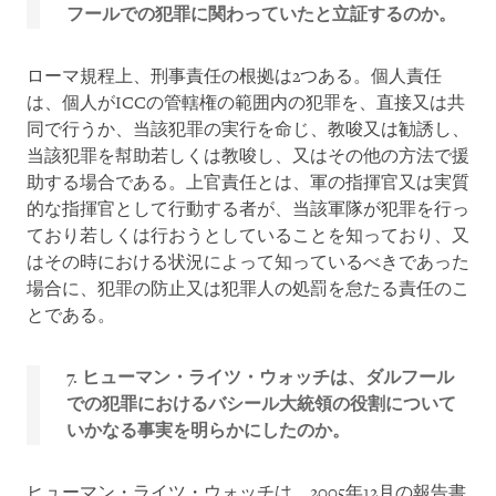
フールでの犯罪に関わっていたと立証するのか。
ローマ規程上、刑事責任の根拠は2つある。個人責任
は、個人がICCの管轄権の範囲内の犯罪を、直接又は共
同で行うか、当該犯罪の実行を命じ、教唆又は勧誘し、
当該犯罪を幇助若しくは教唆し、又はその他の方法で援
助する場合である。上官責任とは、軍の指揮官又は実質
的な指揮官として行動する者が、当該軍隊が犯罪を行っ
ており若しくは行おうとしていることを知っており、又
はその時における状況によって知っているべきであった
場合に、犯罪の防止又は犯罪人の処罰を怠たる責任のこ
とである。
7. ヒューマン
・
ライツ
・
ウォッチは、ダルフール
での犯罪におけるバシール大統領の役割について
いかなる事実を明らかにしたのか。
ヒューマン・ライツ・ウォッチは、2005年12月の報告書