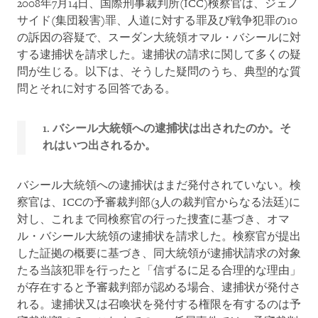
2008年7月14日、国際刑事裁判所(ICC)検察官は、ジェノ
サイド(集団殺害)罪、人道に対する罪及び戦争犯罪の10
の訴因の容疑で、スーダン大統領オマル・バシールに対
する逮捕状を請求した。逮捕状の請求に関して多くの疑
問が生じる。以下は、そうした疑問のうち、典型的な質
問とそれに対する回答である。
1. バシール大統領への逮捕状は出されたのか。そ
れはいつ出されるか。
バシール大統領への逮捕状はまだ発付されていない。検
察官は、ICCの予審裁判部(3人の裁判官からなる法廷)に
対し、これまで同検察官の行った捜査に基づき、オマ
ル・バシール大統領の逮捕状を請求した。検察官が提出
した証拠の概要に基づき、同大統領が逮捕状請求の対象
たる当該犯罪を行ったと「信ずるに足る合理的な理由」
が存在すると予審裁判部が認める場合、逮捕状が発付さ
れる。逮捕状又は召喚状を発付する権限を有するのは予