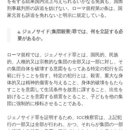
を有する結果国内法上与えられるいかなる免責も、国際
刑事裁判所の訴追を妨げない。ローマ規程第27条は、国
家元首も訴追を免れないと明示に規定している。
4. ジェノサイド(
集団殺害)
罪では、何を立証する必
要があるか。
ローマ規程では、ジェノサイド罪とは、国民的、民族
的、人種的又は宗教的な集団の全部又は一部に対し、そ
の集団自体を破壊する意図をもってある特定の犯行を広
範に行うことを指す。特定の犯行とは、殺害、重大な身
体的又は精神的傷害を与えること、身体的破壊をもたら
すことを意図して生活条件を故意に課すること、出生を
妨げることを意図する措置をとること、子どもを他の集
団に強制的に移転させることである。
ジェノサイド罪を証明するため、ICC検察官は、上記犯
行の一部又は全部が行われ、かつ、それらが集団の一部