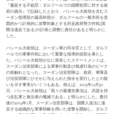
『蔓延する不処罰：ダルフールでの国際犯罪に対する政
府の責任』で記録したとおり、バシール大統領を含むス
ーダン指導部の最高幹部が、ダルフールの一般市民を意
図的かつ計画的に攻撃対象とする対反政府勢力作戦(国
際法違反である)の計画と調整に責任があると明らかに
した。
バシール大統領は、スーダン軍の司令官として、ダルフ
ールでの軍事作戦において重要な指導的役割を果たし
た。バシール大統領が公に発表したステートメントは、
スーダン治安部隊による軍事行動及び残虐行為のピーク
の前触れとなった。スーダン治安部隊は、政府、軍隊及
び治安部隊にひそかに与えられた指令を実行したとの疑
いを示す事実がいくつもある。例えば、2003年12月30
日、バシール大統領は「我々の最優先事項は、武器を持
つ反乱軍と無法者の殲滅である」と明らかにした。数日
後の2004年1月、スーダン治安部隊は、国際人道法に違
反する組織的な軍事戦略を用いた攻撃を開始し、ダルフ