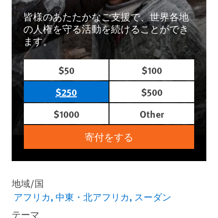
皆様のあたたかなご支援で、世界各地
の人権を守る活動を続けることができ
ます。
$50
$100
$250
$500
$1000
Other
寄付をする
地域/国
アフリカ
中東・北アフリカ
スーダン
テーマ