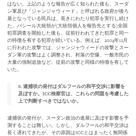
はない。上記のような報告が広く知られた後も、スーダ
ン軍及び「ジャンジャウィード」と呼ばれる政府が後ろ
盾となっている民兵は、長きにわたり犯罪を実行し続け
た。バシール大統領が(大統領個人を報告先とする)全国
犯罪調査を開始した後も、従前行われてきた犯罪と同一
の特徴を有する犯罪が続いている。例えば、2004年12月
に行われた攻撃では、ジャンジャウィードの攻撃とスー
ダン軍の攻撃はよく調整され、村落の空爆、一般市民の
大量の強制追放など、従前の攻撃と同様の特徴を有して
いた。
8. 逮捕状の発付はダルフールの和平交渉に影響を
及ぼすか。ICC
検察官は、これらの問題を考慮した
上で判断すべきではないか。
逮捕状の発付が、スーダン政治の進展に及ぼす影響を予
測することは難しい。しかし、ダルフールの和平交渉は
長く遅れてきたが、その原因はICCとはまったく無関係