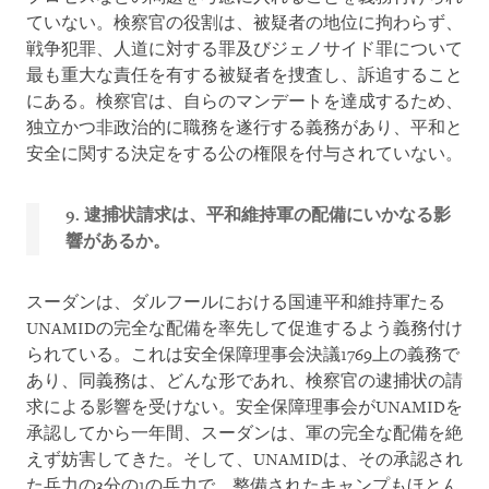
ていない。検察官の役割は、被疑者の地位に拘わらず、
戦争犯罪、人道に対する罪及びジェノサイド罪について
最も重大な責任を有する被疑者を捜査し、訴追すること
にある。検察官は、自らのマンデートを達成するため、
独立かつ非政治的に職務を遂行する義務があり、平和と
安全に関する決定をする公の権限を付与されていない。
9. 逮捕状請求は、平和維持軍の配備にいかなる影
響があるか。
スーダンは、ダルフールにおける国連平和維持軍たる
UNAMIDの完全な配備を率先して促進するよう義務付け
られている。これは安全保障理事会決議1769上の義務で
あり、同義務は、どんな形であれ、検察官の逮捕状の請
求による影響を受けない。安全保障理事会がUNAMIDを
承認してから一年間、スーダンは、軍の完全な配備を絶
えず妨害してきた。そして、UNAMIDは、その承認され
た兵力の3分の1の兵力で、整備されたキャンプもほとん