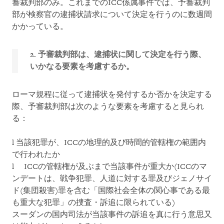
審裁判部のみ。これまでのICC係属事件では、予審裁判
部が検察官の逮捕状請求について決定を行うのに数週間
かかっている。
2. 予審裁判部は、逮捕状に関して決定を行う際、
いかなる要素を考慮するか。
ローマ規程に従って逮捕状を発付するか否かを決定する
際、予審裁判部は次のような要素を考慮すると見られ
る：
l 当該犯罪が、ICCの地理的及び時間的管轄権の範囲内
で行われたか
l ICCの管轄権が及ぶまで当該事件が重大か(ICCのマ
ンデートは、戦争犯罪、人道に対する罪及びジェノサイ
ド(集団殺害)罪を含む「国際社会全体の関心事である最
も重大な犯罪」の捜査・訴追に限られている)
スーダンの国内司法が当該事件の訴追を真に行う意思又