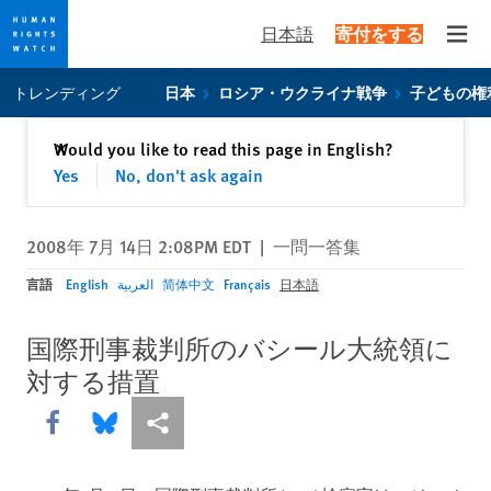
日本語
寄付をする
Open
Skip
Skip
トレンディング
日本
ロシア・ウクライナ戦争
子どもの権
to
to
cookie
main
閉じる
Would you like to read this page in English?
✕
privacy
content
Yes
No, don't ask again
notice
2008年 7月 14日 2:08PM EDT
|
一問一答集
言語
English
العربية
简体中文
Français
日本語
国際刑事裁判所のバシール大統領に
対する措置
Share this via Facebook
Share this via Bluesky
More sharing options