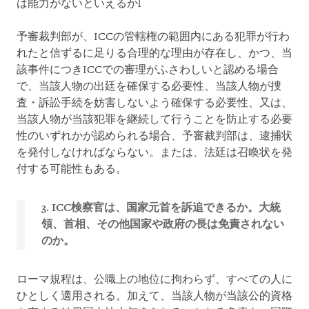
は能力がないといえるかl
予審裁判部が、ICCの管轄権の範囲内にある犯罪が行わ
れたと信ずるに足りる合理的な理由が存在し、かつ、当
該事件につきICCでの審理がふさわしいと認める場合
で、当該人物の出廷を確保する必要性、当該人物が捜
査・訴訟手続を妨害しないよう確保する必要性、又は、
当該人物が当該犯罪を継続して行うことを防止する必要
性のいずれかが認められる場合、予審裁判部は、逮捕状
を発付しなければならない。または、法廷は召喚状を発
付する可能性もある。
3. ICC
検察官は、国家元首を訴追できるか。大統
領、首相、その他国家や政府の長は免責されない
のか。
ローマ規程は、公職上の地位に拘わらず、すべての人に
ひとしく適用される。加えて、当該人物が当該公的資格