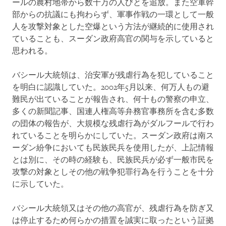
ールの農村地帯から数十万の人びとを追放。また空軍幹
部からの抗議にも拘わらず、軍事作戦の一環として一般
人を攻撃対象とした空爆という方法が継続的に使用され
ていることも、スーダン政府高官の関与を示していると
思われる。
バシール大統領は、治安軍が残虐行為を犯していること
を明白に認識していた。2002年5月以来、何万人もの避
難民が出ていることが報告され、何十もの警察の申立、
多くの新聞記事、国連人権高等弁務官事務所を含む多数
の団体の報告が、大規模な残虐行為がダルフールで行わ
れていることを明らかにしていた。スーダン政府は南ス
ーダン紛争においても民族民兵を使用したが、上記情報
とは別に、その時の経験も、民族民兵が必ず一般市民を
攻撃の対象としその他の戦争犯罪行為を行うことを十分
に示していた。
バシール大統領又はその他の高官が、残虐行為を防ぎ又
は停止するため何らかの措置を誠実に取ったという証拠