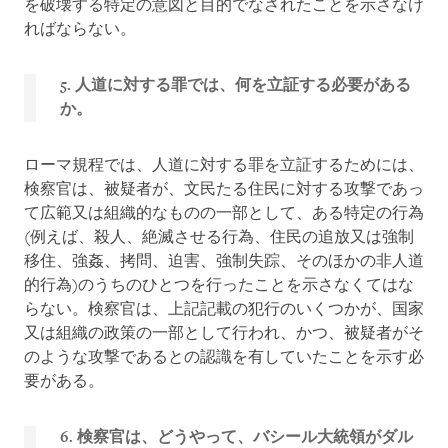
を破壊する特定の意図と目的でなされたことを示さなけ
ればならない。
5. 人道に対する罪では、何を立証する必要がある
か。
ローマ規程では、人道に対する罪を立証するためには、
検察官は、被疑者が、文民たる住民に対する攻撃であっ
て広範又は組織的なものの一部として、ある特定の行為
(例えば、殺人、絶滅させる行為、住民の追放又は強制
移住、強姦、拷問、迫害、強制失踪、そのほかの非人道
的行為)のうちのひとつを行ったことを示さなくてはな
らない。検察官は、上記記載の犯行のいくつかが、国家
又は組織の政策の一部として行われ、かつ、被疑者がそ
のような攻撃であるとの認識を有していたことを示す必
要がある。
6. 検察官は、どうやって、バシール大統領がダル