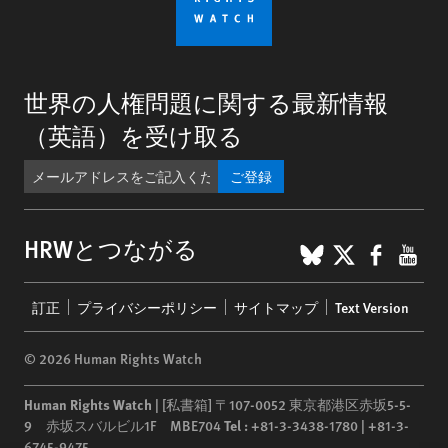
世界の人権問題に関する最新情報
（英語）を受け取る
ご登録
BlueSky
X
Faceb
You
HRWとつながる
Footer
訂正
プライバシーポリシー
サイトマップ
Text Version
menu
© 2026 Human Rights Watch
Human Rights Watch
| [私書箱] 〒107-0052 東京都港区赤坂5-5-
9 赤坂スバルビル1F MBE704
Tel :
+81-3-3438-1780 | +81-3-
6745-9475