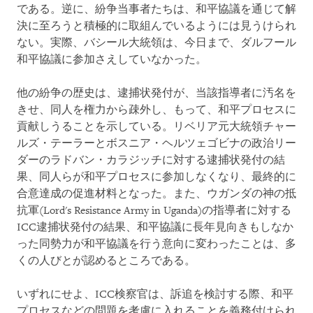
である。逆に、紛争当事者たちは、和平協議を通じて解
決に至ろうと積極的に取組んでいるようには見うけられ
ない。実際、バシール大統領は、今日まで、ダルフール
和平協議に参加さえしていなかった。
他の紛争の歴史は、逮捕状発付が、当該指導者に汚名を
きせ、同人を権力から疎外し、もって、和平プロセスに
貢献しうることを示している。リベリア元大統領チャー
ルズ・テーラーとボスニア・ヘルツェゴビナの政治リー
ダーのラドバン・カラジッチに対する逮捕状発付の結
果、同人らが和平プロセスに参加しなくなり、最終的に
合意達成の促進材料となった。また、ウガンダの神の抵
抗軍(Lord's Resistance Army in Uganda)の指導者に対する
ICC逮捕状発付の結果、和平協議に長年見向きもしなか
った同勢力が和平協議を行う意向に変わったことは、多
くの人びとが認めるところである。
いずれにせよ、ICC検察官は、訴追を検討する際、和平
プロセスなどの問題を考慮に入れることを義務付けられ