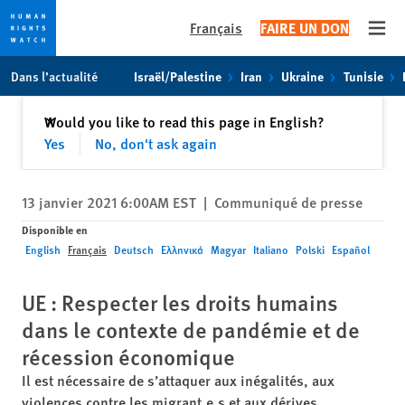
Français
FAIRE UN DON
Open
Skip
Skip
Dans l’actualité
Israël/Palestine
Iran
Ukraine
Tunisie
to
to
cookie
main
Fermer
Would you like to read this page in English?
✕
privacy
content
Yes
No, don't ask again
notice
13 janvier 2021 6:00AM EST
|
Communiqué de presse
Disponible en
English
Français
Deutsch
Ελληνικά
Magyar
Italiano
Polski
Español
UE : Respecter les droits humains
dans le contexte de pandémie et de
récession économique
Il est nécessaire de s’attaquer aux inégalités, aux
violences contre les migrant.e.s et aux dérives