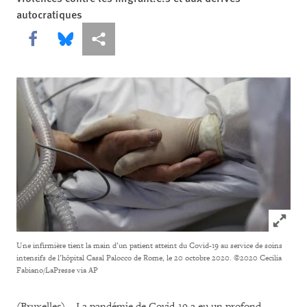
autocratiques
Share this via Facebook
Share this via Bluesky
Share this via Partagez
Click to
Une infirmière tient la main d’un patient atteint du Covid-19 au service de soins
intensifs de l’hôpital Casal Palocco de Rome, le 20 octobre 2020.
©2020 Cecilia
Fabiano/LaPresse via AP
(Bruxelles) – La pandémie de Covid-19 a eu un profond