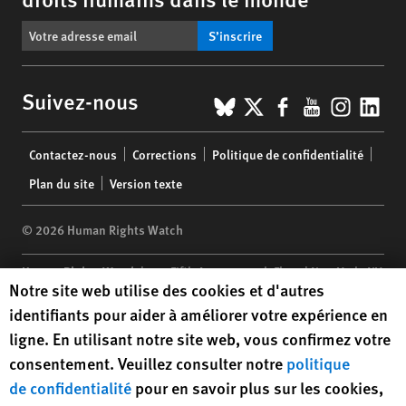
S’inscrire
BlueSky
X
Facebook
YouTub
Insta
Lin
Suivez-nous
Footer
Contactez-nous
Corrections
Politique de confidentialité
menu
Plan du site
Version texte
© 2026 Human Rights Watch
Human Rights Watch
| 350 Fifth Avenue, 34th Floor | New York,
NY
Human Rights Watch cookie preferences
Notre site web utilise des cookies et d'autres
10118-3299
USA
|
t
1.212.290.4700
identifiants pour aider à améliorer votre expérience en
Human Rights Watch
is a 501(C)(3) nonprofit registered in the US
ligne. En utilisant notre site web, vous confirmez votre
under EIN: 13-2875808
consentement. Veuillez consulter notre
politique
de confidentialité
pour en savoir plus sur les cookies,