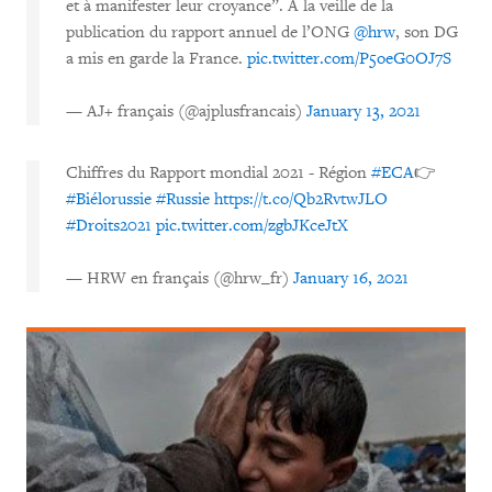
et à manifester leur croyance”. À la veille de la
publication du rapport annuel de l’ONG
@hrw
, son DG
a mis en garde la France.
pic.twitter.com/P5oeG0OJ7S
— AJ+ français (@ajplusfrancais)
January 13, 2021
Chiffres du Rapport mondial 2021 - Région
#ECA
👉
#Biélorussie
#Russie
https://t.co/Qb2RvtwJLO
#Droits2021
pic.twitter.com/zgbJKceJtX
— HRW en français (@hrw_fr)
January 16, 2021