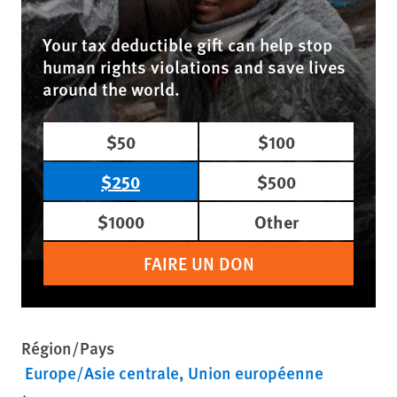
Your tax deductible gift can help stop
human rights violations and save lives
around the world.
$50
$100
$250
$500
$1000
Other
FAIRE UN DON
Région/Pays
Europe/Asie centrale
Union européenne