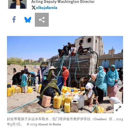
Acting Deputy Washington Director
nikujafarnia
nikujafarnia
Share this via Facebook
Share this via Bluesky
More sharing options
Click to
妇女带着孩子从运水车取水，也门塔伊兹市奥萨伊菲拉（Osaifera）区，2023
年3月7日。
© 2023 Ahmed Al-Basha