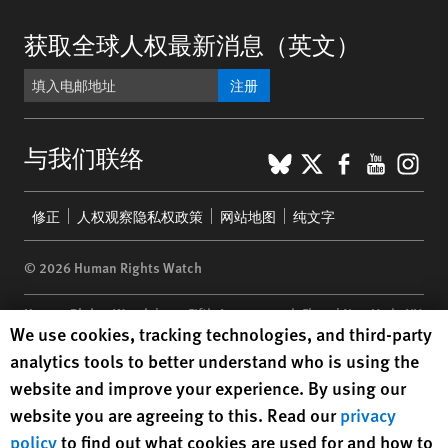
获取全球人权最新消息（英文）
注册
BlueSky
X
Faceboo
YouTu
Ins
与我们联络
Footer
修正
人权观察隐私权政策
网站地图
纯文字
menu
© 2026 Human Rights Watch
Human Rights Watch
| 350 Fifth Avenue, 34th Floor | New York,
NY
Human Rights Watch cookie preferences
We use cookies, tracking technologies, and third-party
10118-3299
USA
|
t
1.212.290.4700
analytics tools to better understand who is using the
Human Rights Watch
is a 501(C)(3) nonprofit registered in the US
website and improve your experience. By using our
under EIN: 13-2875808
website you are agreeing to this. Read our
privacy
policy
to find out what cookies are used for and how to