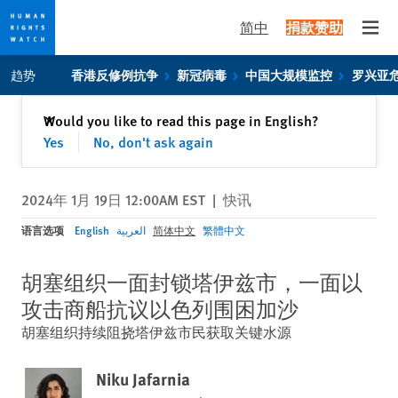
简中
捐款赞助
Open
Skip
Skip
趋势
香港反修例抗争
新冠病毒
中国大规模监控
罗兴亚
to
to
cookie
main
关闭
Would you like to read this page in English?
✕
privacy
content
Yes
No, don't ask again
notice
2024年 1月 19日 12:00AM EST
|
快讯
语言选项
English
العربية
简体中文
繁體中文
胡塞组织一面封锁塔伊兹市，一面以
攻击商船抗议以色列围困加沙
胡塞组织持续阻挠塔伊兹市民获取关键水源
Niku Jafarnia