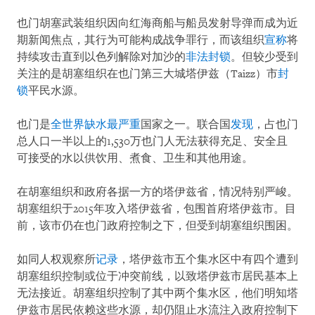
也门胡塞武装组织因向红海商船与船员发射导弹而成为近
期新闻焦点，其行为可能构成战争罪行，而该组织
宣称
将
持续攻击直到以色列解除对加沙的
非法封锁
。但较少受到
关注的是胡塞组织在也门第三大城塔伊兹（Taizz）市
封
锁
平民水源。
也门是
全世界缺水最严重
国家之一。联合国
发现
，占也门
总人口一半以上的1,530万也门人无法获得充足、安全且
可接受的水以供饮用、煮食、卫生和其他用途。
在胡塞组织和政府各据一方的塔伊兹省，情况特别严峻。
胡塞组织于2015年攻入塔伊兹省，包围首府塔伊兹市。目
前，该市仍在也门政府控制之下，但受到胡塞组织围困。
如同人权观察所
记录
，塔伊兹市五个集水区中有四个遭到
胡塞组织控制或位于冲突前线，以致塔伊兹市居民基本上
无法接近。胡塞组织控制了其中两个集水区，他们明知塔
伊兹市居民依赖这些水源，却仍阻止水流注入政府控制下