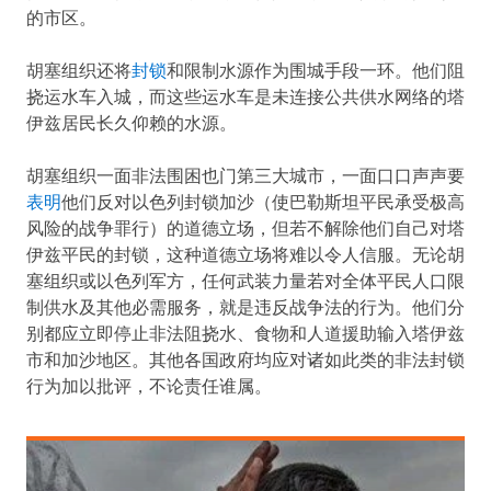
的市区。
胡塞组织还将
封锁
和限制水源作为围城手段一环。他们阻
挠运水车入城，而这些运水车是未连接公共供水网络的塔
伊兹居民长久仰赖的水源。
胡塞组织一面非法围困也门第三大城市，一面口口声声要
表明
他们反对以色列封锁加沙（使巴勒斯坦平民承受极高
风险的战争罪行）的道德立场，但若不解除他们自己对塔
伊兹平民的封锁，这种道德立场将难以令人信服。无论胡
塞组织或以色列军方，任何武装力量若对全体平民人口限
制供水及其他必需服务，就是违反战争法的行为。他们分
别都应立即停止非法阻挠水、食物和人道援助输入塔伊兹
市和加沙地区。其他各国政府均应对诸如此类的非法封锁
行为加以批评，不论责任谁属。