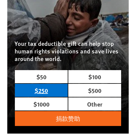
Your tax deductible gift can help stop
human rights violations and save lives
around the world.
$50
$100
$250
$500
$1000
Other
捐款赞助