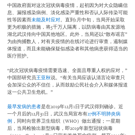
中国政府面对这次冠状病毒疫情，起初因为对大众隐瞒信
息、漏报感染病例、淡化感染严重性和否认人际传染可能
性等因素而
未能及时应对
。直到1月中旬，当局开始采取
更为积极的措施，将5千万人隔离，以防病毒由其发源地
湖北武汉传向中国其他地区。此外，当局还以“散布谣言”
为由拘捕数人，对有关疫情的在线讨论进行审查，遏制媒
体报道，而且未能确保疑似感染者和其他病患获得适当的
医疗照护。
“此次冠状病毒疫情需要迅速、全面且尊重人权的应对，”
中国部研究员
王亚秋
说。“有关当局应该认清言论审查只
会加深公众的不信任，从而鼓励公民社会介入和媒体报道
这一公共卫生危机。”
最早发病的患者
是在2019年12月1日于武汉得到确诊。近
一个月后的12月31日，武汉当局宣布有
27例不明肺炎病
例
，同时向世界卫生组织（WHO）做出通报；一星期
后，当局检验出新型病毒，即2019年新型冠状病毒