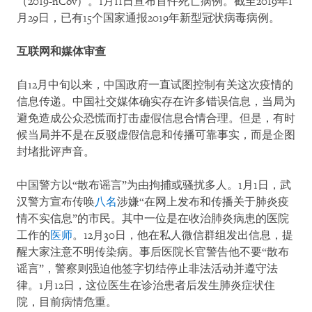
（2019-nCov）。1月11日宣布首件死亡病例。截至2019年1
月29日，已有15个国家通报2019年新型冠状病毒病例。
互联网和媒体审查
自12月中旬以来，中国政府一直试图控制有关这次疫情的
信息传递。中国社交媒体确实存在许多错误信息，当局为
避免造成公众恐慌而打击虚假信息合情合理。但是，有时
候当局并不是在反驳虚假信息和传播可靠事实，而是企图
封堵批评声音。
中国警方以“散布谣言”为由拘捕或骚扰多人。1月1日，武
汉警方宣布传唤
八名
涉嫌“在网上发布和传播关于肺炎疫
情不实信息”的市民。其中一位是在收治肺炎病患的医院
工作的
医师
。12月30日，他在私人微信群组发出信息，提
醒大家注意不明传染病。事后医院长官警告他不要“散布
谣言”，警察则强迫他签字切结停止非法活动并遵守法
律。1月12日，这位医生在诊治患者后发生肺炎症状住
院，目前病情危重。