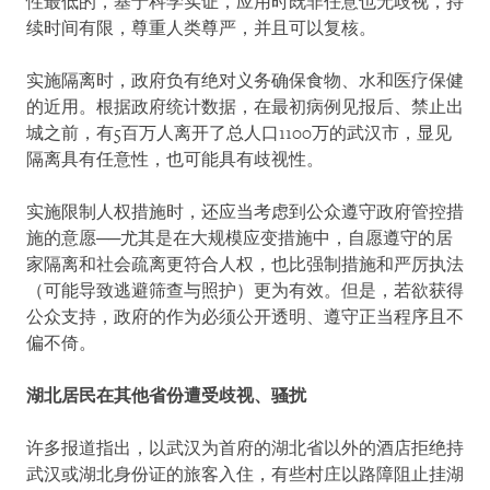
性最低的，基于科学实证，应用时既非任意也无歧视，持
续时间有限，尊重人类尊严，并且可以复核。
实施隔离时，政府负有绝对义务确保食物、水和医疗保健
的近用。根据政府统计数据，在最初病例见报后、禁止出
城之前，有5百万人离开了总人口1100万的武汉市，显见
隔离具有任意性，也可能具有歧视性。
实施限制人权措施时，还应当考虑到公众遵守政府管控措
施的意愿──尤其是在大规模应变措施中，自愿遵守的居
家隔离和社会疏离更符合人权，也比强制措施和严厉执法
（可能导致逃避筛查与照护）更为有效。但是，若欲获得
公众支持，政府的作为必须公开透明、遵守正当程序且不
偏不倚。
湖北居民在其他省份遭受歧视、骚扰
许多报道指出，以武汉为首府的湖北省以外的酒店拒绝持
武汉或湖北身份证的旅客入住，有些村庄以路障阻止挂湖