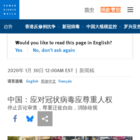
简中
捐款赞助
Open
Skip
Skip
趋势
香港反修例抗争
新冠病毒
中国大规模监控
罗兴亚
to
to
cookie
main
关闭
Would you like to read this page in English?
✕
privacy
content
Yes
No, don't ask again
notice
2020年 1月 30日 12:00AM EST
|
新闻稿
语言选项
English
简体中文
Français
中国：应对冠状病毒应尊重人权
停止言论审查，尊重迁徙自由，消除歧视
Share this via Facebook
Share this via Bluesky
More sharing options