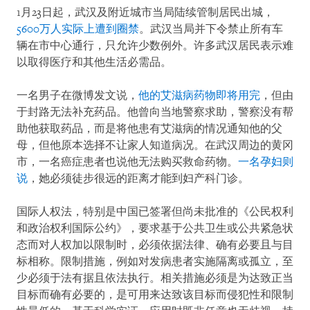
1月23日起，武汉及附近城市当局陆续管制居民出城，
5600万人实际上遭到圈禁
。武汉当局并下令禁止所有车
辆在市中心通行，只允许少数例外。许多武汉居民表示难
以取得医疗和其他生活必需品。
一名男子在微博发文说，
他的艾滋病药物即将用完
，但由
于封路无法补充药品。他曾向当地警察求助，警察没有帮
助他获取药品，而是将他患有艾滋病的情况通知他的父
母，但他原本选择不让家人知道病况。在武汉周边的黄冈
市，一名癌症患者也说他无法购买救命药物。
一名孕妇则
说
，她必须徒步很远的距离才能到妇产科门诊。
国际人权法，特别是中国已签署但尚未批准的《公民权利
和政治权利国际公约》，要求基于公共卫生或公共紧急状
态而对人权加以限制时，必须依据法律、确有必要且与目
标相称。限制措施，例如对发病患者实施隔离或孤立，至
少必须于法有据且依法执行。相关措施必须是为达致正当
目标而确有必要的，是可用来达致该目标而侵犯性和限制