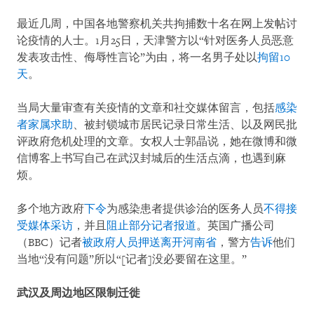
最近几周，中国各地警察机关共拘捕数十名在网上发帖讨
论疫情的人士。1月25日，天津警方以“针对医务人员恶意
发表攻击性、侮辱性言论”为由，将一名男子处以
拘留10
天
。
当局大量审查有关疫情的文章和社交媒体留言，包括
感染
者家属求助
、被封锁城市居民记录日常生活、以及网民批
评政府危机处理的文章。女权人士郭晶说，她在微博和微
信博客上书写自己在武汉封城后的生活点滴，也遇到麻
烦。
多个地方政府
下令
为感染患者提供诊治的医务人员
不得接
受媒体采访
，并且
阻止部分记者报道
。英国广播公司
（BBC）记者
被政府人员押送离开河南省
，警方
告诉
他们
当地“没有问题”所以“[记者]没必要留在这里。”
武汉及周边地区限制迁徙