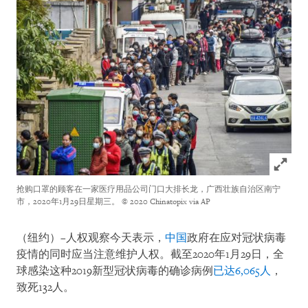
Click to
抢购口罩的顾客在一家医疗用品公司门口大排长龙，广西壮族自治区南宁
市，2020年1月29日星期三。
© 2020 Chinatopix via AP
（纽约）–人权观察今天表示，
中国
政府在应对冠状病毒
疫情的同时应当注意维护人权。截至2020年1月29日，全
球感染这种2019新型冠状病毒的确诊病例
已达6,065人
，
致死132人。