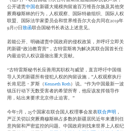
公开谴责
中国
在新疆大规模拘留逾百万维吾尔族及其他突
厥裔穆斯林的行为，人权观察、国际特赦组织、国际人权
联盟、国际法学家委员会和世界维吾尔大会共同在2019年
9月17日
致函
联合国秘书长表达上述意见。
若能公开、明确谴责中国政府的侵权政策，并呼吁立即关
闭新疆“政治教育营”，古特雷斯将为解决其联合国首长任
内最迫切人权议题做出重大贡献。
“古特雷斯秘书长应善用其职权与威望，直言呼吁中国领
导人关闭新疆所有侵犯人权的拘留设施，”人权观察执行
长肯尼思・罗斯（
Kenneth Roth
）说。“作为中国最新一波
镇压行动下无数受害者的希望所寄，他应该发挥领导作
用，站出来要求北京停止迫害。”
今年7月，25个国家在联合国人权理事会发表
联合声明
，
严正关切以突厥裔穆斯林占多数的新疆居民近年来遭到任
意拘留和严密监控的问题。中国政府则找来世界上人权纪