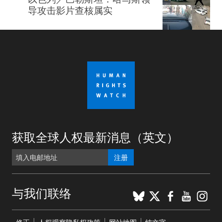
导攻击影片查核属实
获取全球人权最新消息（英文）
注册
BlueSky
X
Faceboo
YouTu
Ins
与我们联络
Footer