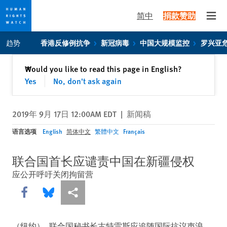
简中
捐款赞助
Open
Skip
Skip
趋势
香港反修例抗争
新冠病毒
中国大规模监控
罗兴亚
to
to
cookie
main
关闭
Would you like to read this page in English?
✕
privacy
content
Yes
No, don't ask again
notice
2019年 9月 17日 12:00AM EDT
|
新闻稿
语言选项
English
简体中文
繁體中文
Français
联合国首长应谴责中国在新疆侵权
应公开呼吁关闭拘留营
Share this via Facebook
Share this via Bluesky
More sharing options
（纽约）- 联合国秘书长古特雷斯应追随国际抗议声浪，