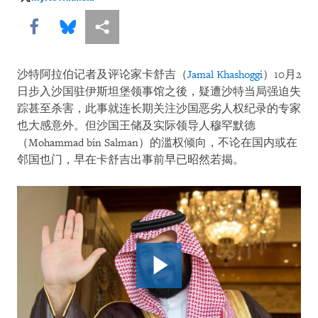
MyrtoTilianaki
Share this via Facebook
Share this via Bluesky
More sharing options
沙特阿拉伯记者及评论家卡舒吉（
Jamal Khashoggi
）10月2
日步入沙国驻伊斯坦堡领事馆之後，疑遭沙特当局强迫失
踪甚至杀害，此事就连长期关注沙国恶劣人权纪录的专家
也大感意外。但沙国王储及实际领导人穆罕默德
（Mohammad bin Salman）的滥权倾向，不论在国内或在
邻国也门，早在卡舒吉出事前早已昭然若揭。