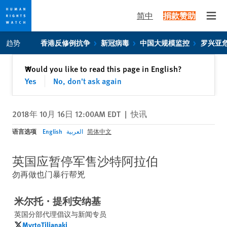
简中
捐款赞助
Open
Skip
Skip
趋势
香港反修例抗争
新冠病毒
中国大规模监控
罗兴亚
to
to
cookie
main
关闭
Would you like to read this page in English?
✕
privacy
content
Yes
No, don't ask again
notice
2018年 10月 16日 12:00AM EDT
|
快讯
语言选项
English
العربية
简体中文
英国应暂停军售沙特阿拉伯
勿再做也门暴行帮兇
米尔托・提利安纳基
英国分部代理倡议与新闻专员
MyrtoTilianaki