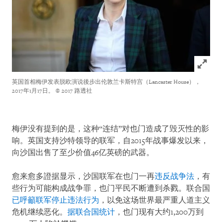
Click to
英国首相梅伊发表脱欧演说後步出伦敦兰卡斯特宫（Lancaster House），
2017年1月17日。
© 2017 路透社
梅伊没有提到的是，这种“连结”对也门造成了毁灭性的影
响。英国支持沙特领导的联军，自2015年战事爆发以来，
向沙国出售了至少价值46亿英磅的武器。
愈来愈多證据显示，沙国联军在也门一再
违反战争法
，有
些行为可能构成战争罪，也门平民不断遭到杀戮。联合国
已呼籲联军停止违法行为
，以免这场世界最严重人道主义
危机继续恶化。
据联合国统计
，也门现有大约1,200万到