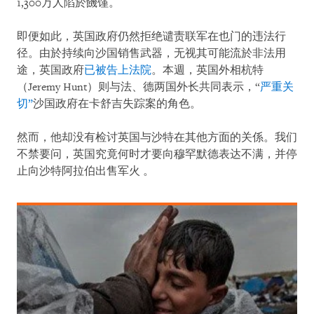
1,300万人陷於饑馑。
即便如此，英国政府仍然拒绝谴责联军在也门的违法行
径。由於持续向沙国销售武器，无视其可能流於非法用
途，英国政府
已被告上法院
。本週，英国外相杭特
（Jeremy Hunt）则与法、德两国外长共同表示，“​
严重关
切”
沙国政府在卡舒吉失踪案的角色。
然而，他却没有检讨英国与沙特在其他方面的关係。我们
不禁要问，英国究竟何时才要向穆罕默德表达不满，并停
止向沙特阿拉伯出售军火 。