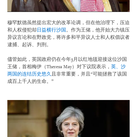
穆罕默德虽然提出宏大的改革论调，但在他治理下，压迫
和人权侵犯却
日益横行沙国
。作为王储，他开始大力镇压
异议言论和在野政党，将许多和平异议人士和人权倡议者
逮捕、起诉、判刑。
儘管如此，英国政府仍在今年3月以红地毯迎接这位沙国
王储，首相梅伊（Theresa May）对下议院表示，
英、沙
两国的连结历史悠久
且非常重要，并且“可能拯救了该国
成百上千人的生命。”