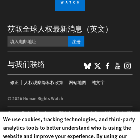
获取全球人权最新消息（英文）
注册
BlueSky
X
Faceboo
YouTu
Ins
与我们联络
Footer
修正
人权观察隐私权政策
网站地图
纯文字
menu
© 2026 Human Rights Watch
Human Rights Watch
| 350 Fifth Avenue, 34th Floor | New York,
NY
Human Rights Watch cookie preferences
We use cookies, tracking technologies, and third-party
10118-3299
USA
|
t
1.212.290.4700
analytics tools to better understand who is using the
Human Rights Watch
is a 501(C)(3) nonprofit registered in the US
website and improve your experience. By using our
under EIN: 13-2875808