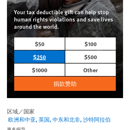
Your tax deductible gift can help stop
human rights violations and save lives
around the world.
$50
$100
$250
$500
$1000
Other
捐款赞助
区域／国家
欧洲和中亚
英国
中东和北非
沙特阿拉伯
更多报导