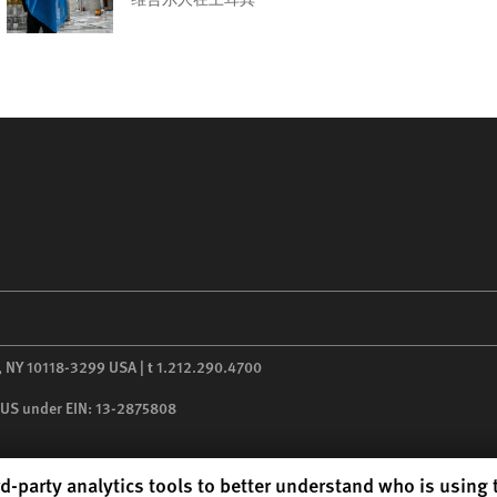
,
NY
10118-3299
USA
|
t
1.212.290.4700
he US under EIN: 13-2875808
d-party analytics tools to better understand who is using