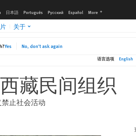
languages
h
日本語
Português
Русский
Español
More
片
关于
sh?
Yes
No, don't ask again
语言选项
English
西藏民间组织
义禁止社会活动