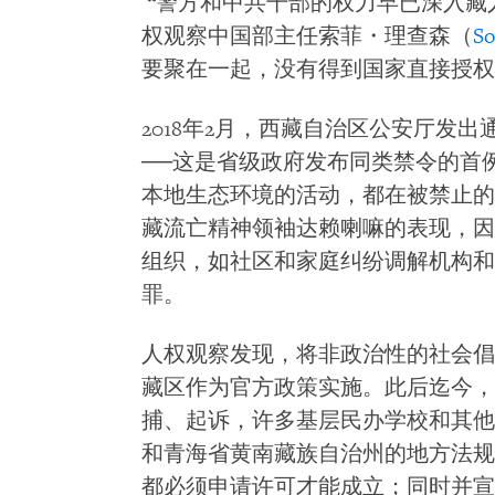
“警方和中共干部的权力早已深入藏
权观察中国部主任索菲・理查森（
So
要聚在一起，没有得到国家直接授权
2018年2月，西藏自治区公安厅发
──这是省级政府发布同类禁令的首
本地生态环境的活动，都在被禁止的
藏流亡精神领袖达赖喇嘛的表现，因
组织，如社区和家庭纠纷调解机构和
罪。
人权观察发现，将非政治性的社会倡导
藏区作为官方政策实施。此后迄今，
捕、起诉，许多基层民办学校和其他
和青海省黄南藏族自治州的地方法规
都必须申请许可才能成立；同时并宣