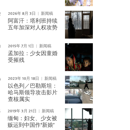
2026年 8月 3日
新闻稿
阿富汗：塔利班持续
五年加深对人权攻势
2015年 7月 1日
新闻稿
孟加拉：少女因童婚
受摧残
2023年 10月 18日
新闻稿
以色列／巴勒斯坦：
哈马斯领导攻击影片
查核属实
2019年 3月 21日
新闻稿
缅甸：妇女、少女被
贩运到中国作‘新娘’