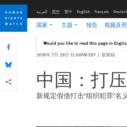
Skip
Skip
中国：打压西藏民间组织
to
to
العربية
简中
繁中
English
Français
Deutsc
cookie
main
privacy
content
国家
主题
报告
视频及照
notice
关闭
Would you like to read this page in Engli
✕
Share this via Facebook
2018年 7月 29日 12:00PM EDT
|
新闻稿
Share this via Bluesky
中国：打压
More sharing options
新规定假借打击‘组织犯罪’名