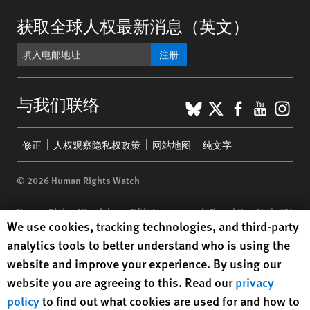
获取全球人权最新消息（英文）
注册
BlueSky
X
Faceboo
YouTu
Ins
与我们联络
Footer
修正
人权观察隐私权政策
网站地图
纯文字
menu
© 2026 Human Rights Watch
Human Rights Watch
| 350 Fifth Avenue, 34th Floor | New York,
NY
Human Rights Watch cookie preferences
We use cookies, tracking technologies, and third-party
10118-3299
USA
|
t
1.212.290.4700
analytics tools to better understand who is using the
Human Rights Watch
is a 501(C)(3) nonprofit registered in the US
website and improve your experience. By using our
under EIN: 13-2875808
website you are agreeing to this. Read our
privacy
policy
to find out what cookies are used for and how to