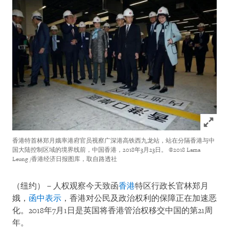
Click to
香港特首林郑月娥率港府官员视察广深港高铁西九龙站，站在分隔香港与中
国大陆控制区域的境界线前，中国香港，2018年3月23日。
©2018 Lama
Leung /香港经济日报图库，取自路透社
（纽约）－人权观察今天致函
香港
特区行政长官林郑月
娥，
函中表示
，香港对公民及政治权利的保障正在加速恶
化。2018年7月1日是英国将香港管治权移交中国的第21周
年。