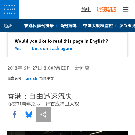
简中
捐款赞助
Open
Skip
Skip
趋势
香港反修例抗争
新冠病毒
中国大规模监控
罗兴亚
to
to
cookie
main
关闭
Would you like to read this page in English?
✕
privacy
content
Yes
No, don't ask again
notice
2018年 6月 27日 8:00PM EDT
|
新闻稿
语言选项
English
简体中文
香港：自由迅速流失
移交21周年之际，特首应捍卫人权
Share this via Facebook
Share this via Bluesky
More sharing options