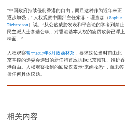
"中国政府持续侵削香港的自由，而且这种作为近年来正
逐步加强，" 人权观察中国部主任索菲・理查森（
Sophie
Richardson
）说。"从公然威胁发表和平言论的学者到禁止
民主派人士参选公职，对香港基本人权的凌厉攻势已浮上
檯面。"
人权观察
曾于2017年6月致函林郑
，要求这位当时甫由北
京掌控的选委会选出的新任特首应抗拒北京倾轧、维护香
港自由。人权观察收到的回应仅表示"来函收悉"，而未答
覆任何具体议题。
相关内容