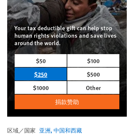
Your tax deductible gift can help stop
human rights violations and save lives
around the world.
$50
$100
$250
$500
$1000
Other
捐款赞助
区域／国家
亚洲
中国和西藏