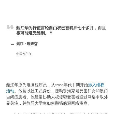
甄江华为行使言论自由权已被羁押七个多月，而且
很可能遭受酷刑。
索菲・理查森
中国部主任
甄江华原为电脑程序员，从2000年代中期开始
涉入维权
活动
。他曾以社工员身份，援助珠海家暴受害妇女和澳门
自闭症患者。他经常协助人权侵犯受害者通过网络争取外
界关注，并教导大学生如何翻墙躲避网络审查。