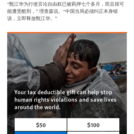
“甄江华为行使言论自由权已被羁押七个多月，而且很可
能遭受酷刑，” 理查森说。“中国当局必须纠正本身错
误，立即释放甄江华。”
Your tax deductible gift can help stop
human rights violations and save lives
around the world.
$50
$100