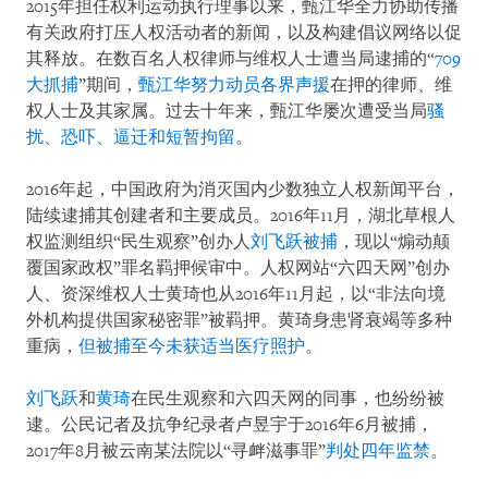
2015年担任权利运动执行理事以来，甄江华全力协助传播
有关政府打压人权活动者的新闻，以及构建倡议网络以促
其释放。在数百名人权律师与维权人士遭当局逮捕的“
709
大抓捕
”期间，
甄江华努力动员各界声援
在押的律师、维
权人士及其家属。过去十年来，甄江华屡次遭受当局
骚
扰、恐吓、逼迁和短暂拘留
。
2016年起，中国政府为消灭国内少数独立人权新闻平台，
陆续逮捕其创建者和主要成员。2016年11月，湖北草根人
权监测组织“民生观察”创办人
刘飞跃被捕
，现以“煽动颠
覆国家政权”罪名羁押候审中。人权网站“六四天网”创办
人、资深维权人士黄琦也从2016年11月起，以“非法向境
外机构提供国家秘密罪”被羁押。黄琦身患肾衰竭等多种
重病，
但被捕至今未获适当医疗照护
。
刘飞跃
和
黄琦
在民生观察和六四天网的同事，也纷纷被
逮。公民记者及抗争纪录者卢昱宇于2016年6月被捕，
2017年8月被云南某法院以“寻衅滋事罪”
判处四年监禁
。