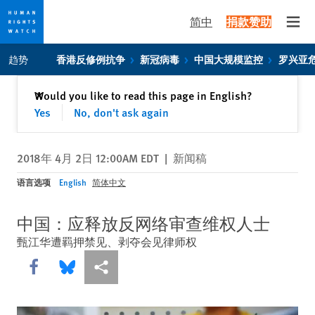
简中
捐款赞助
Open
Skip
Skip
趋势
香港反修例抗争
新冠病毒
中国大规模监控
罗兴亚
to
to
cookie
main
关闭
Would you like to read this page in English?
✕
privacy
content
Yes
No, don't ask again
notice
2018年 4月 2日 12:00AM EDT
|
新闻稿
语言选项
English
简体中文
中国：应释放反网络审查维权人士
甄江华遭羁押禁见、剥夺会见律师权
Share this via Facebook
Share this via Bluesky
More sharing options