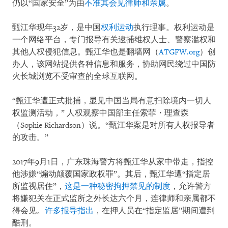
仍以“国家安全”为由
不准其会见律师和亲属
。
甄江华现年32岁，是中国
权利运动
执行理事。权利运动是
一个网络平台，专门报导有关逮捕维权人士、警察滥权和
其他人权侵犯信息。甄江华也是翻墙网（
ATGFW.org
）创
办人，该网站提供各种信息和服务，协助网民绕过中国防
火长城浏览不受审查的全球互联网。
“甄江华遭正式批捕，显见中国当局有意扫除境内一切人
权监测活动，” 人权观察中国部主任索菲・理查森
（Sophie Richardson）说。“甄江华案是对所有人权报导者
的攻击。”
2017年9月1日，广东珠海警方将甄江华从家中带走，指控
他涉嫌“煽动颠覆国家政权罪”。其后，甄江华遭“指定居
所监视居住”，
这是一种秘密拘押禁见的制度
，允许警方
将嫌犯关在正式监所之外长达六个月，连律师和亲属都不
得会见。
许多报导指出
，在押人员在“指定监居”期间遭到
酷刑。