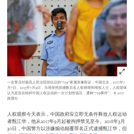
Click to
一名警员对最高人民法院前抗议的“709”家属录像取证，中国北京，2017年7
月7日。2015年7月9日，当局突然抓捕数百名人权律师和维权人士，人权团体
认为是旨在粉碎中国人权运动的一次计划性镇压，通称“709事件”。
© 2017
路透社
人权观察今天表示，中国政府应立即无条件释放人权运动
者甄江华，他从2017年9月起被拘押禁见至今。2018年3月
30日，中国警方以涉嫌煽动颠覆罪名正式逮捕甄江华，但