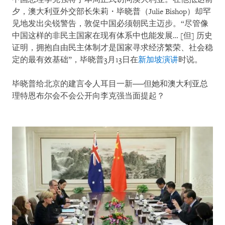
夕，澳大利亚外交部长朱莉・毕晓普（Julie Bishop）却罕
见地发出尖锐警告，敦促中国必须朝民主迈步。“尽管像
中国这样的非民主国家在现有体系中也能发展… [但] 历史
证明，拥抱自由民主体制才是国家寻求经济繁荣、社会稳
定的最有效基础”，毕晓普3月13日在
新加坡演讲
时说。
毕晓普给北京的建言令人耳目一新──但她和澳大利亚总
理特恩布尔会不会公开向李克强当面提起？