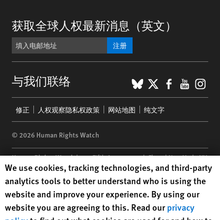
获取全球人权最新消息（英文）
注册
BlueSky
X
Faceboo
YouTu
Ins
与我们联络
Footer
修正
人权观察隐私权政策
网站地图
纯文字
menu
© 2026 Human Rights Watch
Human Rights Watch
| 350 Fifth Avenue, 34th Floor | New York,
NY
Human Rights Watch cookie preferences
We use cookies, tracking technologies, and third-party
10118-3299
USA
|
t
1.212.290.4700
analytics tools to better understand who is using the
Human Rights Watch
is a 501(C)(3) nonprofit registered in the US
website and improve your experience. By using our
under EIN: 13-2875808
website you are agreeing to this. Read our
privacy