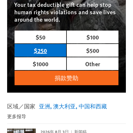
Your tax deductible gift can help stop
human rights violations and save lives
around the world.
$50
$100
$250
$500
$1000
Other
捐款赞助
区域／国家
亚洲
澳大利亚
中国和西藏
更多报导
2026年 8月 3日
新闻稿