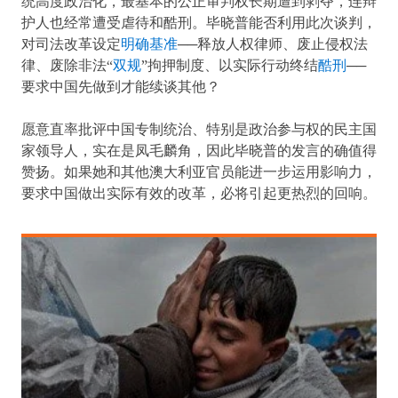
统高度政治化，最基本的公正审判权长期遭到剥夺，连辩
护人也经常遭受虐待和酷刑。毕晓普能否利用此次谈判，
对司法改革设定
明确基准
──释放人权律师、废止侵权法
律、废除非法“
双规
”拘押制度、以实际行动终结
酷刑
──
要求中国先做到才能续谈其他？
愿意直率批评中国专制统治、特别是政治参与权的民主国
家领导人，实在是凤毛麟角，因此毕晓普的发言的确值得
赞扬。如果她和其他澳大利亚官员能进一步运用影响力，
要求中国做出实际有效的改革，必将引起更热烈的回响。