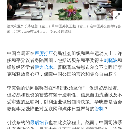
Click to
澳大利亚外长毕晓普（左二）和中国外长王毅（右二）在中国外交部举行会
谈，北京，2016年2月17日。
© 2016 路透社
中国当局正在
严厉打压
公民社会组织和民主运动人士，许
多和平异议者身陷囹圄，包括诺贝尔和平奖得主
刘晓波
和
维族经济学者
伊力哈木
。普晓普或特恩布尔会不会呼吁李
克强释放良心犯，保障中国公民的言论和集会自由权？
李克强的访问据称旨在“增进政治互信”，促进贸易投资。
但贸易和投资的繁盛有赖于透明性、信息自由流通以及不
受审查的互联网，以利企业做出知情决策。毕晓普是否会
敦促李克强降低对互联网和媒体日益严苛的
管制
？
引渡条约的
最后细节
也在此次议程上。然而，中国司法系