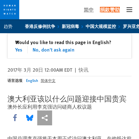
简中
捐款赞助
Open
Skip
Skip
趋势
香港反修例抗争
新冠病毒
中国大规模监控
罗兴亚
to
to
cookie
main
关闭
Would you like to read this page in English?
✕
privacy
content
Yes
No, don't ask again
notice
2017年 3月 20日 12:00AM EDT
|
快讯
语言选项
English
简体中文
澳大利亚该以什么问题迎接中国贵宾
澳外长应利用李克强访问磋商人权议题
Share this via Facebook
Share this via Bluesky
More sharing options
中国总理李克强将于本周正式访问澳大利亚。在他抵达前