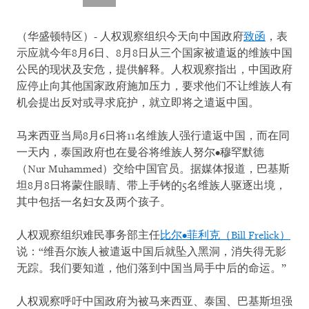
（华盛顿特区）- 人权观察组织今天向中国政府
致函
，表
示应就今年8月6日、8月8日从三个国家被遣返的维族中国
公民的现状及安危，提供解释。人权观察指出，中国政府
应停止向其他国家政府施加压力，要求他们不让维族人有
机会提出反对或寻求庇护，就立即将之遣返中国。
马来西亚当局8月6日将11名维族人强行遣返中国，而在同
一天内，泰国政府也在曼谷将维族人努尔•穆罕默德
（Nur Muhammed）交给中国官员。据媒体报道，巴基斯
坦8月8日将蒙住眼睛、带上手铐的5名维族人驱逐出境，
其中包括一名妇女及两个孩子。
人权观察组织难民事务部主任
比尔•菲利克（Bill Frelick）
说：“维吾尔族人被遣返中国后就坠入黑洞，消失得无影
无踪。我们要知道，他们落到中国当局手中后的命运。”
人权观察呼吁中国政府为被马来西亚、泰国、巴基斯坦强