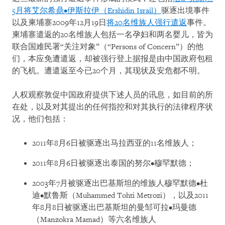
5月将艾尔希鼎•伊斯拉伊（Ershidin Israil）
驱逐出境事件
以及柬埔寨2009年12月19日
将20名维族人强行遣返
事件。
柬埔寨遣返的20名维族人包括一名孕妇和两名婴儿，皆为
联合国难民署“关注对象”（“Persons of Concern”）的他
们，本应免遭遣返，却被强行登上据报是由中国政府包租
的飞机。遭遣返至今已20个月，其现状及安危都不明。
人权观察敦促中国政府提供下述人员的讯息，如目前的所
在处，以及对其提出的任何指控和对其执行的法律程序状
况，他们包括：
2011年8月6日被驱逐出马拉西亚的11名维族人；
2011年8月6日被驱逐出泰国的努尔•穆罕默德；
2003年7月被驱逐出巴基斯坦的维族人穆罕默德•杜
迪•默鲁斯（Muhammed Tohti Metrozi），以及2011
年8月8日被驱逐出巴基斯坦的曼邹可拉•玛曼德
（Manzokra Mamad）等六名维族人