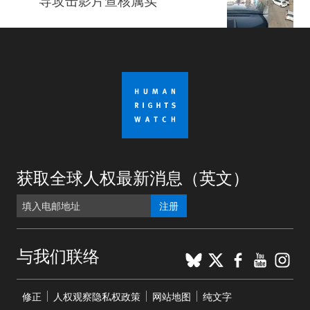
导攻击影片查核属实
获取全球人权最新消息（英文）
注册
BlueSky
X
Faceboo
YouTu
Ins
与我们联络
Footer
修正
人权观察隐私权政策
网站地图
纯文字
menu