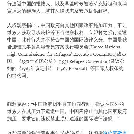
行遣返中国的维族人、以及早些时候被哈萨克斯坦和柬埔
寨遣返的维族人，就其法律状态及安危提供解释。
人权观察指出，中国政府向其他国家政府施加压力，不让
维族人获取寻求庇护等正当程序权利，立即将之强行遣返
中国；此种行为并不符合中国的国际法律义务。中国是
联
合国
难民事务高级专员方案执行委员会(United Nations
High Commissioner for Refugees’ Executive Committee)成员
国、《
1951
年难民公约》(1951 Refugee Convention)及该公
约的《1967年议定书》（1967 Protocol）等国际人权条约
的缔约国。
菲利克说：“中国政府似乎展开协同行动，确认在国外的
维族人在其压力下遣返中国。中国应停止向其他国家政府
施压，要求它们违反禁止强行遣返的国际法律法规。”
这些最新的强行遣返事件形成的模式，还包括
哈萨克斯坦