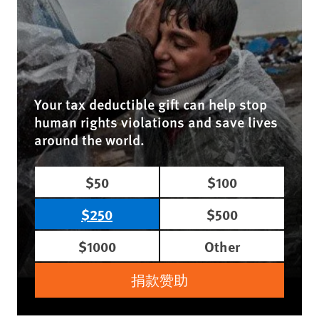
Your tax deductible gift can help stop
human rights violations and save lives
around the world.
$50
$100
$250
$500
$1000
Other
捐款赞助