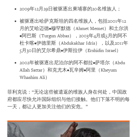
2009
年
12
月
29
日被驱逐出柬埔寨的
20
名维族人；
被驱逐出哈萨克斯坦的四名维族人，包括
2001
年
12
月的艾哈迈德•穆罕默德（Ahmet Memet）和土尔洪
•阿巴斯（Turgun Abbas），
2003
年
4
月或
5
月的阿不
杜卡喀•伊德里斯（Abdukakhar Idris），以及
2011
年
5
月
30
日的艾尔希鼎•伊斯拉伊（Ershidin Israel）
2002
年被驱逐出尼泊尔的阿不都拉•萨塔尔（Abdu
Allah Sattar）和克尤木•瓦辛姆•阿里（Kheyum
Whashim Ali）
菲利克说：“无论这些被遣返的维族人身在何处，中国政
府都应尽快允许国际组织与他们接触。他们下落不明的每
一天，都让人更加关注他们的安危。”