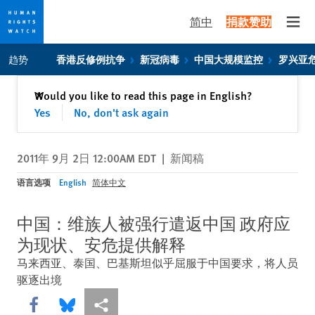
简中
捐款赞助
Open
Skip
Skip
趋势
香港反修例抗争
新冠病毒
中国大规模监控
罗兴亚
to
to
cookie
main
关闭
Would you like to read this page in English?
✕
privacy
content
Yes
No, don't ask again
notice
2011年 9月 2日 12:00AM EDT
|
新闻稿
语言选项
English
简体中文
中国：维族人被强行遣返中国 政府应
为现状、安危提供解释
马来西亚、泰国、巴基斯坦似乎屈服于中国要求，将人员
驱逐出境
Share this via Facebook
Share this via Bluesky
More sharing options