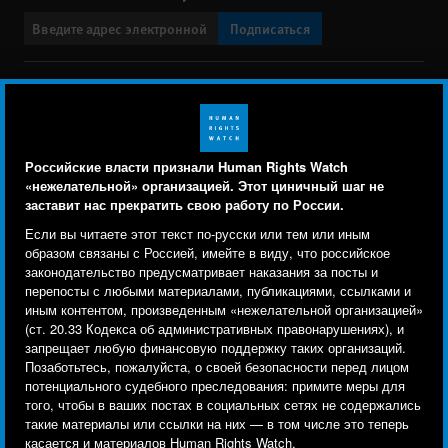
Подписаться
BlueSky
X
Faceboo
YouTu
Ins
Свяжитесь с нами
Footer
Заявление о политике конфиденциальности
Карта сайта
Российские власти признали Human Rights Watch
menu
«нежелательной» организацией. Этот циничный шаг не
Text Version
заставит нас прекратить свою работу по России.
Human Rights Watch cookie preferences
Мы используем файлы cookie, технологии
Если вы читаете этот текст по-русски или тем или иным
© 2026 Human Rights Watch
отслеживания и сторонние аналитические
образом связаны с Россией, имейте в виду, что российское
законодательство предусматривает наказания за посты и
инструменты, чтобы лучше понять, кто посещает
Human Rights Watch
| 350 Fifth Avenue, 34th Floor | New York,
NY
перепосты с любыми материалами, публикациями, ссылками и
сайт, и улучшить ваш опыт взаимодействия с ним.
10118-3299
USA
|
t
1.212.290.4700
иным контентом, произведенным «нежелательной организацией»
(ст. 20.33 Кодекса об административных правонарушениях), и
Используя наш сайт, вы соглашаетесь с этим.
Human Rights Watch
is a 501(C)(3) nonprofit registered in the US
запрещает любую финансовую поддержку таких организаций.
Ознакомьтесь с нашей
политикой
Позаботьтесь, пожалуйста, о своей безопасности перед лицом
under EIN: 13-2875808
потенциального судебного преследования: примите меры для
конфиденциальности,
чтобы узнать, для чего
того, чтобы в ваших постах в социальных сетях не содержались
используются файлы cookie и как изменить ваши
такие материалы или ссылки на них — в том числе это теперь
настройки.
касается и материалов Human Rights Watch.