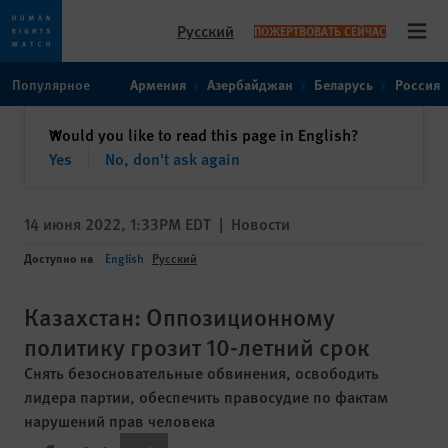
Русский
ПОЖЕРТВОВАТЬ СЕЙЧАС
Open
Skip
Skip
Популярное
Армения
Азербайджан
Беларусь
Россия
to
to
cookie
main
закрыть
Would you like to read this page in English?
✕
privacy
content
Yes
No, don't ask again
notice
14 июня 2022, 1:33PM EDT
|
Новости
Доступно на
English
Русский
Казахстан: Оппозиционному
политику грозит 10-летний срок
Снять безосновательные обвинения, освободить
лидера партии, обеспечить правосудие по фактам
нарушений прав человека