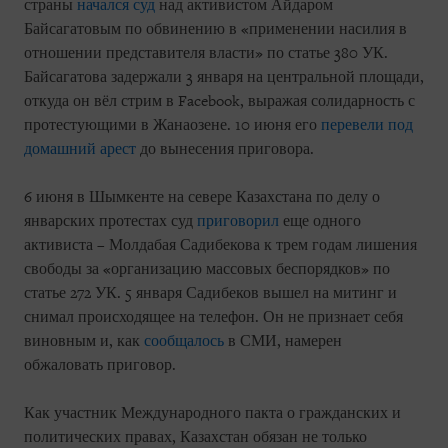
страны
начался суд
над активистом Айдаром
Байсагатовым по обвинению в «применении насилия в
отношении представителя власти» по статье 380 УК.
Байсагатова задержали 3 января на центральной площади,
откуда он вёл стрим в Facebook, выражая солидарность с
протестующими в Жанаозене. 10 июня его
перевели под
домашний арест
до вынесения приговора.
6 июня в Шымкенте на севере Казахстана по делу о
январских протестах суд
приговорил
еще одного
активиста – Молдабая Садибекова к трем годам лишения
свободы за «организацию массовых беспорядков» по
статье 272 УК. 5 января Садибеков вышел на митинг и
снимал происходящее на телефон. Он не признает себя
виновным и, как
сообщалось
в СМИ, намерен
обжаловать приговор.
Как участник Международного пакта о гражданских и
политических правах, Казахстан обязан не только