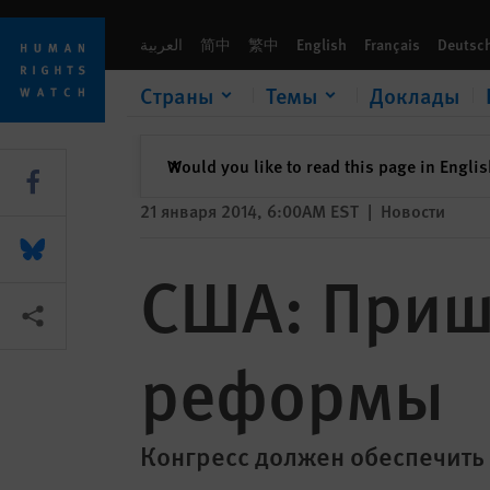
Skip
Skip
США: Пришла пора иммиграционной реформы
to
to
العربية
简中
繁中
English
Français
Deutsc
cookie
main
privacy
content
Страны
Темы
Доклады
notice
закрыть
Would you like to read this page in Engli
✕
Share this via Facebook
21 января 2014, 6:00AM EST
|
Новости
Share this via Bluesky
США: Приш
Share this via Поделиться
реформы
Конгресс должен обеспечить