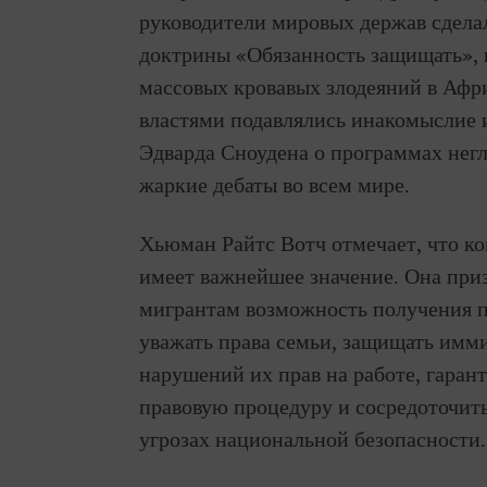
руководители мировых держав сдела
доктрины «Обязанность защищать», 
массовых кровавых злодеяний в Афри
властями подавлялись инакомыслие 
Эдварда Сноудена о программах нег
жаркие дебаты во всем мире.
Хьюман Райтс Вотч отмечает, что к
имеет важнейшее значение. Она при
мигрантам возможность получения пр
уважать права семьи, защищать имм
нарушений их прав на работе, гаран
правовую процедуру и сосредоточит
угрозах национальной безопасности.