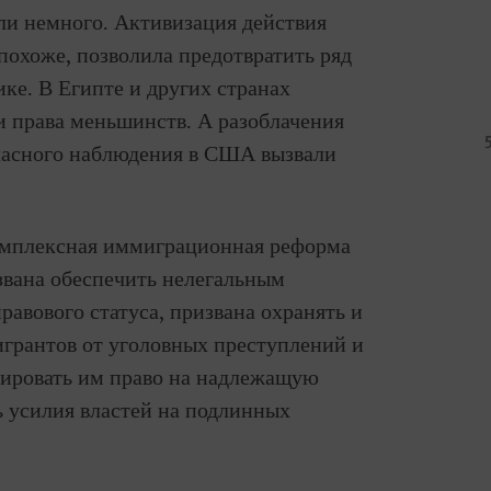
ли немного. Активизация действия
похоже, позволила предотвратить ряд
ке. В Египте и других странах
и права меньшинств. А разоблачения
ласного наблюдения в США вызвали
омплексная иммиграционная реформа
звана обеспечить нелегальным
авового статуса, призвана охранять и
игрантов от уголовных преступлений и
тировать им право на надлежащую
ь усилия властей на подлинных