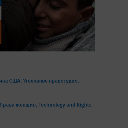
ика США
Уголовное правосудие
Права женщин
Technology and Rights