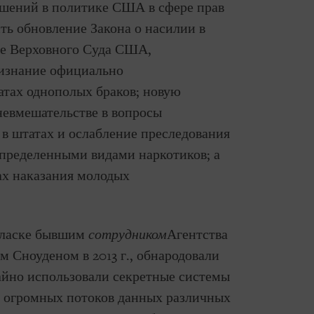
чшений в политике США в сфере прав
ить обновление Закона о насилии в
е Верховного Суда США,
изнание официально
атах однополых браков; новую
евмешательстве в вопросы
в штатах и ослабление преследования
определенными видами наркотиков; а
ах наказания молодых
гласке бывшим
сотрудником
Агентства
 Сноуденом в 2013 г., обнародовали
айно использовали секретные системы
а огромных потоков данных различных