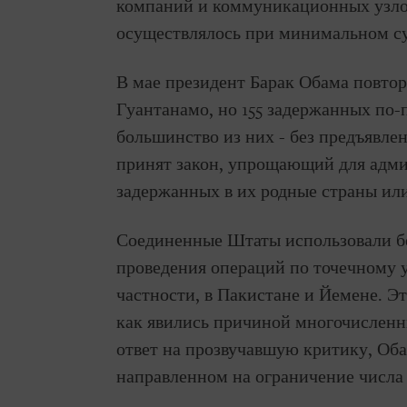
компаний и коммуникационных узлов
осуществлялось при минимальном су
В мае президент Барак Обама повто
Гуантанамо, но 155 задержанных по-
большинство из них - без предъявле
принят закон, упрощающий для адм
задержанных в их родные страны или
Соединенные Штаты использовали б
проведения операций по точечному 
частности, в Пакистане и Йемене. Э
как явились причиной многочисленн
ответ на прозвучавшую критику, Оба
направленном на ограничение числа