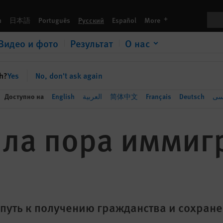
Пои
languages
h
日本語
Português
Русский
Español
More
Видео и фото
Результат
О нас
sh?
Yes
No, don't ask again
Доступно на
English
العربية
简体中文
Français
Deutsch
سی
ла пора иммиг
 путь к получению гражданства и сохран