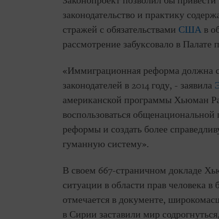
Законопроект позволил бы привести
законодательство и практику содер
стражей с обязательствами
США
в о
рассмотрение забуксовало в Палате 
«Иммиграционная реформа должна с
законодателей в 2014 году, - заявила
американской программы Хьюман Рай
воспользоваться общенациональной
реформы и создать более справедлив
гуманную систему».
В своем 667-страничном докладе Хь
ситуации в области прав человека в 
отмечается в документе, широкомас
в Сирии заставили мир содрогнуться