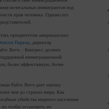
 в соответствие иммиграционное
жания нелегальных иммигрантов под
бласти прав человека. Однако его
представителей.
тать приоритетом американских
Элисон Паркер
, директор
тс Вотч. - Конгресс должен
 поддержкой иммиграционной
ую, более эффективную, более
юман Райтс Вотч дает оценку
более чем 90 странах мира. Как
штабные убийства мирного населения
, но чтобы остановить их