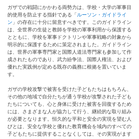
ガザでの戦闘にかかわる両勢力は、学校・大学の軍事目
的使用を防止する指針である「
ルーソン・ガイドライ
ン
」の存在に十分に留意すべきです。このガイドライン
は、全世界の生徒と教師を学校の軍事利用から保護する
とともに、学校を軍事ドクトリンや軍事戦略の対象から
明示的に保護するために策定されました。ガイドライン
は、世界の軍事専門家と国際人道法専門家も参加して作
成されたものであり、武力紛争法、国際人権法、および
優れた実践例が定める既存の義務に根拠を置いていま
す。
ガザの学校攻撃で被害を受けた子どもたちはもちろん、
その他の地域で自分たちが通う学校が攻撃された子ども
たちについても、心と身体に受けた被害を回復するため
には、さまざまな人が協力して行う、継続的な取り組み
が必要となります。恒久的な平和と安全の実現を望む人
びとは、安全な学校と優れた教育機会を域内のすべての
子どもたちに提供することなくしては、その実現がます