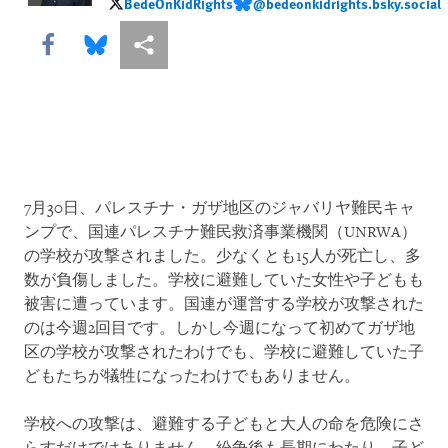
BedeOnKidRights
@bedeonkidrights.bsky.social
BedeOnKidRights
@bedeonkidrights.bsky.social
Share this via Facebook
Share this via Bluesky
More sharing options
7月30日、パレスチナ・ガザ地区のジャバリヤ難民キャ
ンプで、国連パレスチナ難民救済事業機関（UNRWA）
の学校が攻撃されました。少なくとも15人が死亡し、多
数が負傷しました。学校に避難していた女性や子どもも
被害に遭っています。国連が運営する学校が攻撃された
のは今週2回目です。しかし今週になって初めてガザ地
区の学校が攻撃されたわけでも、学校に避難していた子
どもたちが犠牲になったわけでもありません。
学校への攻撃は、避難する子どもと大人の命を危険にさ