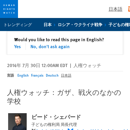
日本語
Skip
Skip
トレンディング
日本
ロシア・ウクライナ戦争
子どもの権
to
to
cookie
main
閉じる
Would you like to read this page in English?
✕
privacy
content
Yes
No, don't ask again
notice
2014年 7月 30日 12:00AM EDT
|
人権ウォッチ
言語
English
Français
Deutsch
日本語
人権ウォッチ：ガザ、戦火のなかの
学校
ビード・シェパード
子どもの権利局 局長代理