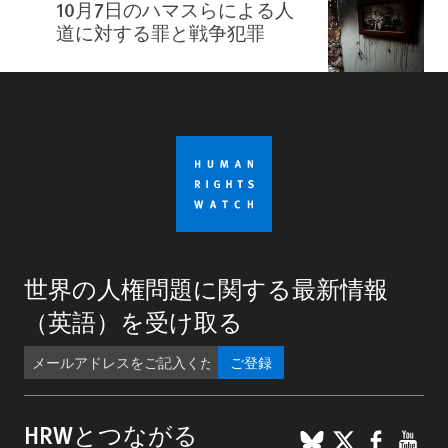
10月7日のハマスらによる人
道に対する罪と戦争犯罪
世界の人権問題に関する最新情報
（英語）を受け取る
ご登録
BlueSky
X
Faceb
You
HRWとつながる