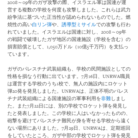
2008～09年のガザ攻撃の際、イスラエル軍は国連が運
営する複数の学校を何度も攻撃しました。これらは武力
紛争法に基づいた正当性が認められないものでした。燃
焼性の高い
白リン弾
や、
誘導型ミサイル
での攻撃も行わ
れていました。イスラエルは国連に対し、2008～09年
の戦闘で破壊したガザ地区の国連施設（学校を含む）の
損害賠償として、1,050万ドル（10億5千万円）を支払っ
ています。
ガザのパレスチナ武装組織も、学校の民間施設としての
性格を損なう行動に出ています。7月16日、UNRWA職員
は運営する学校のうち1校で、無人の施設内にロケット
弾20発を発見しました。UNRWAは、正体不明のパレス
チナ武装組織による国連施設の軍事利用を
非難
しまし
た。また7月22日には、別の学校でロケット弾を発見し
たと発表しました。この学校に人はいなかったものの、
砲撃を避けてパレスチナ難民が身を寄せる学校から遠く
ない場所にありました。7月29日、UNRWAは、定期巡回
をしていたところ、ガザ中部の学校でロケット弾を発見