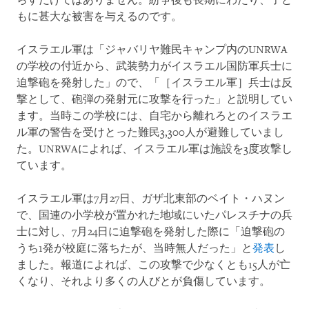
らすだけではありません。紛争後も長期にわたり、子ど
もに甚大な被害を与えるのです。
イスラエル軍は「ジャバリヤ難民キャンプ内のUNRWA
の学校の付近から、武装勢力がイスラエル国防軍兵士に
迫撃砲を発射した」ので、「［イスラエル軍］兵士は反
撃として、砲弾の発射元に攻撃を行った」と説明してい
ます。当時この学校には、自宅から離れろとのイスラエ
ル軍の警告を受けとった難民3,300人が避難していまし
た。UNRWAによれば、イスラエル軍は施設を3度攻撃し
ています。
イスラエル軍は7月27日、ガザ北東部のベイト・ハヌン
で、国連の小学校が置かれた地域にいたパレスチナの兵
士に対し、7月24日に迫撃砲を発射した際に「迫撃砲の
うち1発が校庭に落ちたが、当時無人だった」と
発表
し
ました。報道によれば、この攻撃で少なくとも15人が亡
くなり、それより多くの人びとが負傷しています。