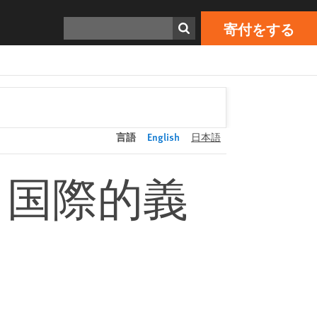
寄付をする
Print
検索
寄付をする
言語
English
日本語
と国際的義