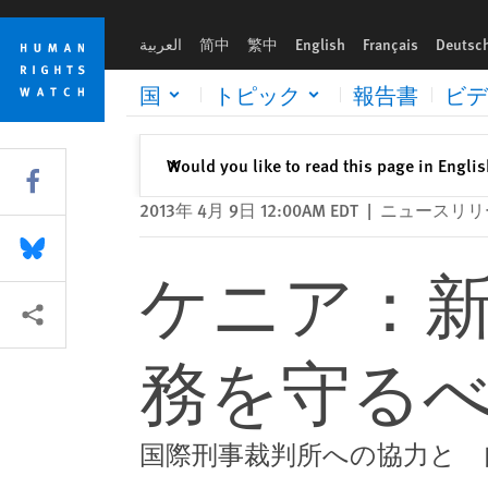
Skip
Skip
ケニア：新大統領は人権と国際的義務を守るべき
to
to
العربية
简中
繁中
English
Français
Deutsc
cookie
main
privacy
content
国
トピック
報告書
ビデ
notice
閉じる
Would you like to read this page in Engli
✕
Share this via Facebook
2013年 4月 9日 12:00AM EDT
|
ニュースリリ
Share this via Bluesky
ケニア：
More sharing options
務を守る
国際刑事裁判所への協力と 