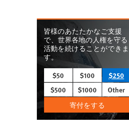
皆様のあたたかなご支援
で、世界各地の人権を守る
活動を続けることができ
す。
$50
$100
$250
$500
$1000
Other
寄付をする