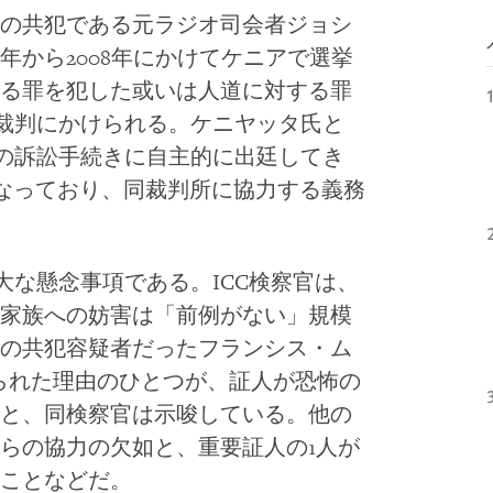
の共犯である元ラジオ司会者ジョシ
7年から2008年にかけてケニアで選挙
る罪を犯した或いは人道に対する罪
で裁判にかけられる。ケニヤッタ氏と
での訴訟手続きに自主的に出廷してき
国となっており、同裁判所に協力する義務
大な懸念事項である。ICC検察官は、
家族への妨害は「前例がない」規模
の共犯容疑者だったフランシス・ム
られた理由のひとつが、証人が恐怖の
と、同検察官は示唆している。他の
らの協力の欠如と、重要証人の1人が
ことなどだ。