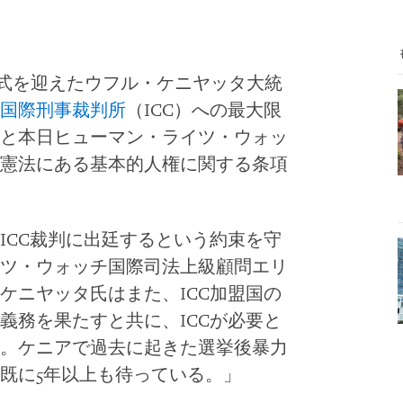
就任式を迎えたウフル・ケニヤッタ大統
国際刑事裁判所
（ICC）への最大限
と本日ヒューマン・ライツ・ウォッ
憲法にある基本的人権に関する条項
ICC裁判に出廷するという約束を守
ツ・ウォッチ国際司法上級顧問エリ
ケニヤッタ氏はまた、ICC加盟国の
義務を果たすと共に、ICCが必要と
。ケニアで過去に起きた選挙後暴力
既に5年以上も待っている。」