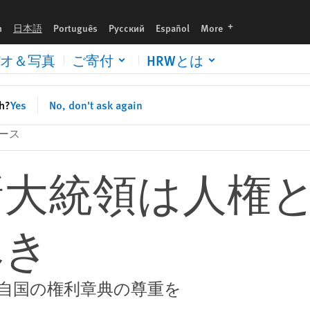
languages
h
日本語
Português
Русский
Español
More
オ＆写真
ご寄付
HRWとは
sh?
Yes
No, don't ask again
ース
新大統領は人権
べき
自国の権利章典の尊重を