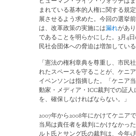
ヒューマン・ライツ・ウォッチはまた
まれている基本的人権に関する規定
展させるよう求めた。今回の選挙前
は、改革政策の実施には
漏れ
があり
であることを明らかにした。3月4
民社会団体への脅迫は増加している
「憲法の権利章典を尊重し、市民社
れたスペースを守ることが、ケニア
イベンソンは指摘した。「ケニア当
動家・メディア・ICC裁判での証
を、確保しなければならない。」
2007年から2008年にかけてケ
当局は責任者を裁判にかけなかった
ルト氏とサング氏の裁判は、今年5