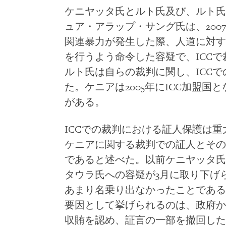
ケニヤッタ氏とルト氏及び、ルト氏
ュア・アラップ・サング氏は、200
関連暴力が発生した際、人道に対す
を行うよう命令した容疑で、ICC
ルト氏は自らの裁判に関し、ICC
た。ケニアは2005年にICC加盟
がある。
ICCでの裁判における証人保護は重
ケニアに関する裁判での証人とその
であると述べた。以前ケニヤッタ氏
タウラ氏への容疑が3月に取り下げ
あまり名乗り出なかったことである
要因として挙げられるのは、政府か
収賄を認め、証言の一部を撤回した