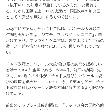
（以下AU）の決定を尊重しているからだ、と反論す
る。しかし国際法上、AUの決定は、同国のICC加盟国
としての義務を無効にするものではない。
2009年に逮捕状が発行されて以降、バシール大統領の
訪問を認めた国は、ジブチ、マラウイ、ケニアの3カ国
だけであり、マラウイとケニアは、外交上および世論の
激しい非難を浴びた後ではあるが、再訪を許していな
い。
チャド政府は、バシール大統領に3度の訪問を認めてい
る唯一のICC加盟国である。今年2月、前回の訪問に先
立ち、100近くの団体が、チャド大統領にバシール大統
領の逮捕を求めた。ICCやEU、そして英国などが、チャ
ド政府に対しバシール大統領逮捕に協力するよう呼びか
けている。
前出のケップラ－上級顧問は、「チャド政府の国際条約