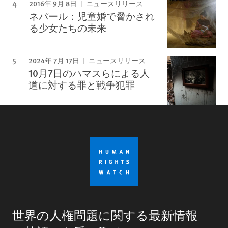
2016年 9月 8日
ニュースリリース
ネパール：児童婚で脅かされ
る少女たちの未来
2024年 7月 17日
ニュースリリース
10月7日のハマスらによる人
道に対する罪と戦争犯罪
世界の人権問題に関する最新情報