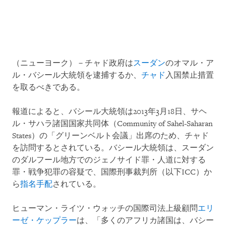
（ニューヨーク）－チャド政府は
スーダン
のオマル・ア
ル・バシール大統領を逮捕するか、
チャド
入国禁止措置
を取るべきである。
報道によると、バシール大統領は2013年3月18日、サヘ
ル・サハラ諸国国家共同体（Community of Sahel-Saharan
States）の「グリーンベルト会議」出席のため、チャド
を訪問するとされている。バシール大統領は、スーダン
のダルフール地方でのジェノサイド罪・人道に対する
罪・戦争犯罪の容疑で、国際刑事裁判所（以下ICC）か
ら
指名手配
されている。
ヒューマン・ライツ・ウォッチの国際司法上級顧問
エリ
ーゼ・ケップラー
は、「多くのアフリカ諸国は、バシー