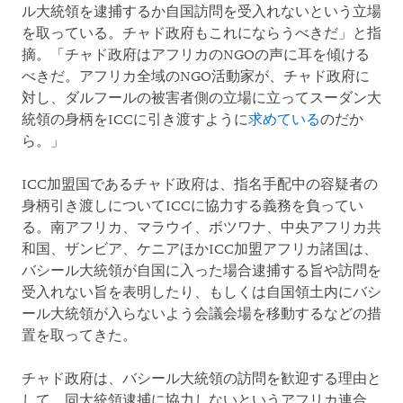
ル大統領を逮捕するか自国訪問を受入れないという立場
を取っている。チャド政府もこれにならうべきだ」と指
摘。「チャド政府はアフリカのNGOの声に耳を傾ける
べきだ。アフリカ全域のNGO活動家が、チャド政府に
対し、ダルフールの被害者側の立場に立ってスーダン大
統領の身柄をICCに引き渡すように
求めている
のだか
ら。」
ICC加盟国であるチャド政府は、指名手配中の容疑者の
身柄引き渡しについてICCに協力する義務を負ってい
る。南アフリカ、マラウイ、ボツワナ、中央アフリカ共
和国、ザンビア、ケニアほかICC加盟アフリカ諸国は、
バシール大統領が自国に入った場合逮捕する旨や訪問を
受入れない旨を表明したり、もしくは自国領土内にバシ
ール大統領が入らないよう会議会場を移動するなどの措
置を取ってきた。
チャド政府は、バシール大統領の訪問を歓迎する理由と
して、同大統領逮捕に協力しないというアフリカ連合