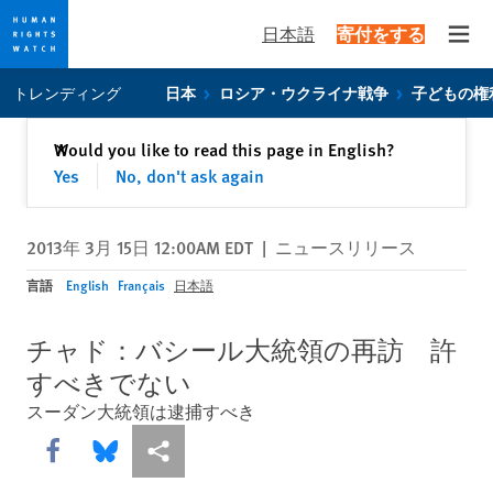
日本語
寄付をする
Open
Skip
Skip
トレンディング
日本
ロシア・ウクライナ戦争
子どもの権
to
to
cookie
main
閉じる
Would you like to read this page in English?
✕
privacy
content
Yes
No, don't ask again
notice
2013年 3月 15日 12:00AM EDT
|
ニュースリリース
言語
English
Français
日本語
チャド：バシール大統領の再訪 許
すべきでない
スーダン大統領は逮捕すべき
Share this via Facebook
Share this via Bluesky
More sharing options