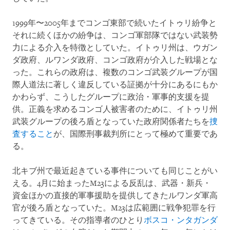
1999年〜2005年までコンゴ東部で続いたイトゥリ紛争と
それに続くほかの紛争は、コンゴ軍部隊ではない武装勢
力による介入を特徴としていた。イトゥリ州は、ウガン
ダ政府、ルワンダ政府、コンゴ政府が介入した戦場とな
った。これらの政府は、複数のコンゴ武装グループが国
際人道法に著しく違反している証拠が十分にあるにもか
かわらず、こうしたグループに政治・軍事的支援を提
供。正義を求めるコンゴ人被害者のために、イトゥリ州
武装グループの後ろ盾となっていた政府関係者たちを
捜
査すること
が、国際刑事裁判所にとって極めて重要であ
る。
北キブ州で最近起きている事件についても同じことがい
える。4月に始まったM23による反乱は、武器・新兵・
資金ほかの直接的軍事援助を提供してきたルワンダ軍高
官が後ろ盾となっていた。M23は広範囲に戦争犯罪を行
ってきている。その指導者のひとり
ボスコ・ンタガンダ