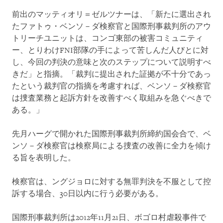
前出のマッティオリ＝ゼルツナーは、「新たに選出され
たファトゥ・ベンソ－ダ検察官と国際刑事裁判所のアウ
トリーチユニットは、コンゴ東部の被害コミュニティ
ー、とりわけFNI部隊の手によって苦しんだ人びとに対
し、今回の判決の意味と次のステップについて説明すべ
きだ」と指摘。「裁判に提出された証拠が不十分であっ
たという裁判官の指摘を考慮すれば、ベンソ－ダ検察官
は捜査業務と起訴方針を改善すべく取組みを急ぐべきで
ある。」
先月ハーグで開かれた国際刑事裁判所締約国会合で、ベ
ンソ－ダ検察官は検察局による捜査の改善に全力を傾け
る旨を表明した。
検察官は、ングジョロに対する無罪判決を不服として控
訴する場合、30日以内に行う必要がある。
国際刑事裁判所は2012年11月21日、ボゴロ村虐殺事件で