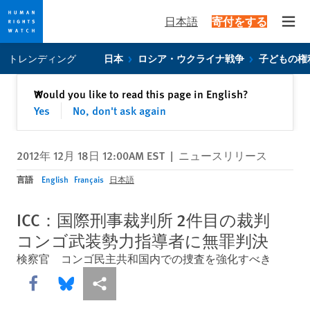
日本語
寄付をする
Open
Skip
Skip
トレンディング
日本
ロシア・ウクライナ戦争
子どもの権
to
to
cookie
main
閉じる
Would you like to read this page in English?
✕
privacy
content
Yes
No, don't ask again
notice
2012年 12月 18日 12:00AM EST
|
ニュースリリース
言語
English
Français
日本語
ICC：国際刑事裁判所 2件目の裁判
コンゴ武装勢力指導者に無罪判決
検察官 コンゴ民主共和国内での捜査を強化すべき
Share this via Facebook
Share this via Bluesky
More sharing options