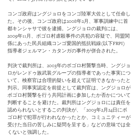
コンゴ政府はングジョロをコンゴ陸軍大佐として任命し
た。その後、コンゴ政府は2008年2月、軍事訓練中に首
都キンシャサで彼を逮捕。ングジョロの裁判には、
2009年11月、ボゴロ村虐殺事件の共犯の容疑で、同盟関
係にあった民兵組織コンゴ愛国的抵抗戦線(以下FRPI)
指導者ジェルマン・カタンガの事件が併合された。
判決で裁判所は、2003年のボゴロ村襲撃当時、ングジョ
ロがレンドゥ族武装グループの指導者であった事実につ
いて、検察官は合理的疑いを超えて証明できなかったと
判示。同事実認定を前提として裁判官は、ングジョロが
ボゴロ村襲撃を行う共同計画に参加したか否かについて
判断することを避けた。裁判所はングジョロには責任を
認められないとするこの判決が、「2003年2月24日にボ
ゴロ村で犯罪が行われなかったとか、コミュニティーが
受けた当日の苦しみに疑問を呈する」などの意味では全
くないと強調した。