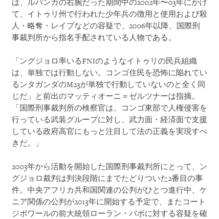
は、ルバンガの右腕だった期間中の2002年〜03年にかけ
て、イトゥリ州で行われた少年兵の徴用と使用および殺
人・略奪・レイプなどの容疑で、2006年以降、国際刑
事裁判所から指名手配されている人物である。
「ングジョロ率いるFNIのようなイトゥリの民兵組織
は、単独では行動しない。コンゴ住民を恐怖に陥れてい
るンタガンダのM23が単独で行動していないのと全く同
じだ」と前出のマッティオーニ＝ゼルツナーは指摘。
「国際刑事裁判所の検察官は、コンゴ東部で人権侵害を
行っている武装グループに対し、武力面・経済面で支援
している政府高官にもっと注目して法の正義を実現すべ
きだ。」
2003年から活動を開始した国際刑事裁判所にとって、ン
グジョロ裁判は判決段階にまでたどりついた2番目の事
件。中央アフリカ共和国関連の公判がひとつ進行中、ケ
ニア関係の公判が2013年に開始する予定で、またコート
ジボワールの前大統領ローラン・バボに対する容疑を確