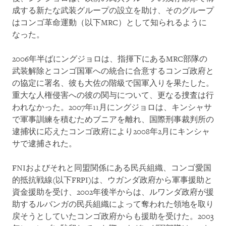
成する新たな武装グループの設立を助け、そのグループ
はコンゴ革命運動（以下MRC）として知られるように
なった。
2006年半ばにングジョロは、指揮下にあるMRC部隊の
武装解除とコンゴ国軍への統合に合意するコンゴ政府と
の協定に署名、彼も大佐の階級で国軍入りを果たした。
重大な人権侵害への彼の関与について、更なる捜査は行
われなかった。2007年11月にングジョロは、キンシャサ
で軍事訓練を積むためブニアを離れ、国際刑事裁判所の
逮捕状に応えたコンゴ政府により2008年2月にキンシャ
サで逮捕された。
FNIおよびそれと同盟関係にある民兵組織、コンゴ愛国
的抵抗戦線(以下FRPI)は、ウガンダ政府から軍事援助と
資金援助を受け、2002年後半からは、ルワンダ政府が援
助するルバンガの民兵組織によって奪われた領地を取り
戻そうとしていたコンゴ政府からも援助を受けた。2003