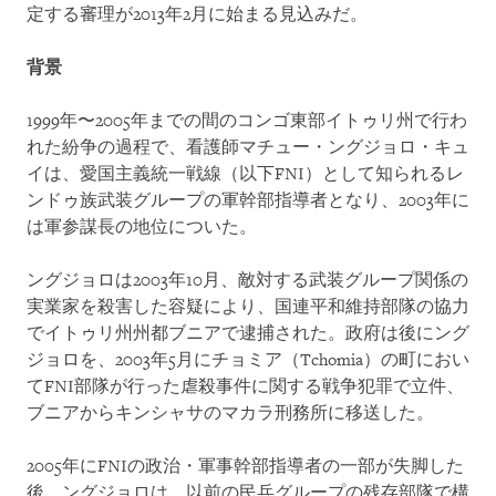
定する審理が2013年2月に始まる見込みだ。
背景
1999年〜2005年までの間のコンゴ東部イトゥリ州で行わ
れた紛争の過程で、看護師マチュー・ングジョロ・キュ
イは、愛国主義統一戦線（以下FNI）として知られるレ
ンドゥ族武装グループの軍幹部指導者となり、2003年に
は軍参謀長の地位についた。
ングジョロは2003年10月、敵対する武装グループ関係の
実業家を殺害した容疑により、国連平和維持部隊の協力
でイトゥリ州州都ブニアで逮捕された。政府は後にング
ジョロを、2003年5月にチョミア（Tchomia）の町におい
てFNI部隊が行った虐殺事件に関する戦争犯罪で立件、
ブニアからキンシャサのマカラ刑務所に移送した。
2005年にFNIの政治・軍事幹部指導者の一部が失脚した
後、ングジョロは、以前の民兵グループの残存部隊で構