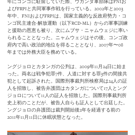
年にコンゴに駐留していた際、ウガンダ軍部隊はFNIお
よびFRPIと共同軍事作戦を行っている。2002年と2003
年中、FNIおよびFRPIは、国家主義的な反政府勢力・コ
ンゴ民主連合-解放運動（以下RCD-ML）からの軍事訓練
と援助の恩恵も被り、次にムブサ・ニャムウェジに率い
られることとなった。ニャムウェジはその後、コンゴ政
府内で高い政治的地位を得ることとなり、2007年〜08
年までは外務大臣を務めている。
ングジョロとカタンガの公判は、2009年11月24日に始ま
った。両名は戦争犯罪7件、人道に対する罪3件の間接共
犯として起訴された。国際刑事裁判所検察局は24人の証
人を招致し、被告弁護団はカタンガについて17人とング
ジョロについて11人の証人を招致した。国際刑事裁判所
史上初のことだが、被告人自らも証人として出廷した。
ングジョロの弁護団は裁判開始後2年を経過する前の
2011年11月11日に休眠状態となった。