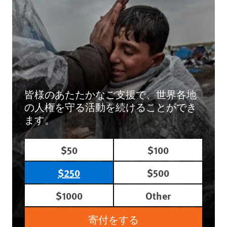
皆様のあたたかなご支援で、世界各地
の人権を守る活動を続けることができ
ます。
$50
$100
$250
$500
$1000
Other
寄付をする