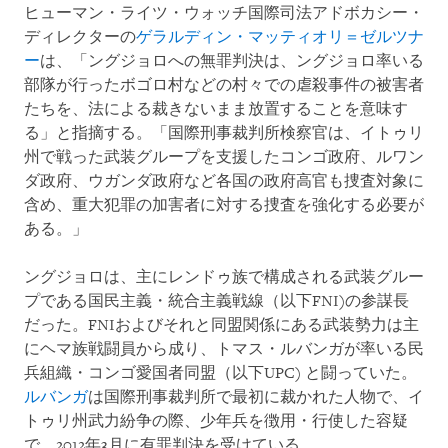
ヒューマン・ライツ・ウォッチ国際司法アドボカシー・
ディレクターの
ゲラルディン・マッティオリ＝ゼルツナ
ー
は、「ングジョロへの無罪判決は、ングジョロ率いる
部隊が行ったボゴロ村などの村々での虐殺事件の被害者
たちを、法による裁きないまま放置することを意味す
る」と指摘する。「国際刑事裁判所検察官は、イトゥリ
州で戦った武装グループを支援したコンゴ政府、ルワン
ダ政府、ウガンダ政府など各国の政府高官も捜査対象に
含め、重大犯罪の加害者に対する捜査を強化する必要が
ある。」
ングジョロは、主にレンドゥ族で構成される武装グルー
プである国民主義・統合主義戦線（以下FNI)の参謀長
だった。FNIおよびそれと同盟関係にある武装勢力は主
にヘマ族戦闘員から成り、トマス・ルバンガが率いる民
兵組織・コンゴ愛国者同盟（以下UPC) と闘っていた。
ルバンガ
は国際刑事裁判所で最初に裁かれた人物で、イ
トゥリ州武力紛争の際、少年兵を徴用・行使した容疑
で、2012年3月に有罪判決を受けている。