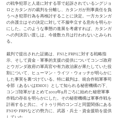
の戦争犯罪と人道に対する罪で起訴されているングジョ
ロとカタンガの裁判を分離し、カタンガが刑事責任を負
うべき犯罪行為を再検討することに決定。一方カタンガ
の弁護士はその決定に対して不服申立する意向を明らか
にした。このような事態の進展を考慮すれば、カタンガ
への判決言い渡しは、今後数カ月は行われないとみられ
る。
裁判で提出された証拠は、FNIとFRPIに対する戦略指
示、そして資金・軍事的支援の提供についてコンゴ政府
とウガンダ政府の軍高官や有力政治家が果たしていた役
割について、ヒューマン・ライツ・ウォッチが明らかに
した事実を裏づけている。特に裁判は、統合作戦軍事司
令部（あるいはEMOI）として知られる秘密機構の下、
コンゴ陸軍がまとめて2002年9月ごろに始めた秘密軍事
作戦の存在を明らかにした。その秘密機構は軍事作戦を
計画すると共に、イトゥリ州のコンゴと同盟関係にある
FNIや FRPIなどの勢力に、武器・兵士・資金援助を提供
していた。