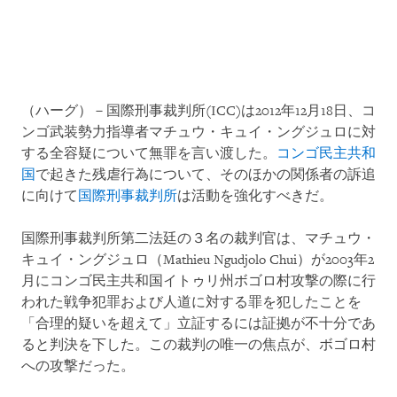
（ハーグ）－国際刑事裁判所(ICC)は2012年12月18日、コ
ンゴ武装勢力指導者マチュウ・キュイ・ングジュロに対
する全容疑について無罪を言い渡した。
コンゴ民主共和
国
で起きた残虐行為について、そのほかの関係者の訴追
に向けて
国際刑事裁判所
は活動を強化すべきだ。
国際刑事裁判所第二法廷の３名の裁判官は、マチュウ・
キュイ・ングジュロ（Mathieu Ngudjolo Chui）が2003年2
月にコンゴ民主共和国イトゥリ州ボゴロ村攻撃の際に行
われた戦争犯罪および人道に対する罪を犯したことを
「合理的疑いを超えて」立証するには証拠が不十分であ
ると判決を下した。この裁判の唯一の焦点が、ボゴロ村
への攻撃だった。