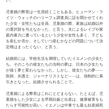
い。
児童婚の弊害は一生涯続くこともある。ヒューマン・ラ
イツ・ウォッチのハリーフェ調査員に話を聞かせてくれ
た少女・女性たちは全員、児童婚の際、家族は結婚以外
の選択肢を与えなかった、と言う。夫によるレイプや家
庭内暴力に遭っているという少女や女性も多く、子ども
を産むか否か、そしていつ産むかなどの問題について決
定権はまったくない、と言う。
結婚前には、学校生活を満喫していたイエメンの少女た
ち。そのころの彼女たちの当時の夢は、日本の少女たち
が描く夢と変わらなかった。しかし、彼女たちの夢――
医師、弁護士、ジャーナリストなど――は、強制的に幕
引きとなった。結婚させられることで。
児童婚による弊害はこれにとどまらない。たとえば、児
童婚をした少女による早期妊娠と出産は、健康被害をも
たらす可能性が高い。イエメンは中東でも最も妊産婦死