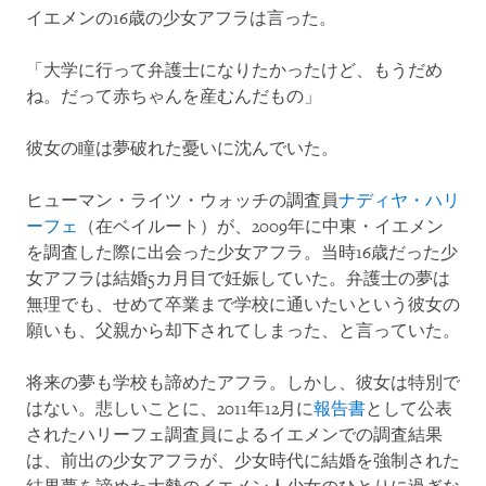
イエメンの16歳の少女アフラは言った。
「大学に行って弁護士になりたかったけど、もうだめ
ね。だって赤ちゃんを産むんだもの」
彼女の瞳は夢破れた憂いに沈んでいた。
ヒューマン・ライツ・ウォッチの調査員
ナディヤ・ハリ
ーフェ
（在ベイルート）が、2009年に中東・イエメン
を調査した際に出会った少女アフラ。当時16歳だった少
女アフラは結婚5カ月目で妊娠していた。弁護士の夢は
無理でも、せめて卒業まで学校に通いたいという彼女の
願いも、父親から却下されてしまった、と言っていた。
将来の夢も学校も諦めたアフラ。しかし、彼女は特別で
はない。悲しいことに、2011年12月に
報告書
として公表
されたハリーフェ調査員によるイエメンでの調査結果
は、前出の少女アフラが、少女時代に結婚を強制された