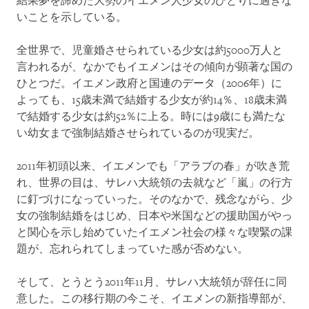
結果夢を諦めた大勢のイエメン人少女のひとりに過ぎな
いことを示している。
全世界で、児童婚させられている少女は約5000万人と
言われるが、なかでもイエメンはその傾向が顕著な国の
ひとつだ。イエメン政府と国連のデータ（2006年）に
よっても、15歳未満で結婚する少女が約14％、18歳未満
で結婚する少女は約52％に上る。時には9歳にも満たな
い幼女まで強制結婚させられているのが現実だ。
2011年初頭以来、イエメンでも「アラブの春」が吹き荒
れ、世界の目は、サレハ大統領の去就など「嵐」の行方
に釘づけになっていった。そのなかで、残念ながら、少
女の強制結婚をはじめ、日本や米国などの援助国がやっ
と関心を示し始めていたイエメン社会の様々な喫緊の課
題が、忘れられてしまっていた感が否めない。
そして、とうとう2011年11月、サレハ大統領が辞任に同
意した。この移行期の今こそ、イエメンの新指導部が、