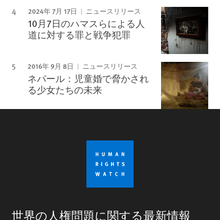
2024年 7月 17日
ニュースリリース
10月7日のハマスらによる人
道に対する罪と戦争犯罪
2016年 9月 8日
ニュースリリース
ネパール：児童婚で脅かされ
る少女たちの未来
世界の人権問題に関する最新情報