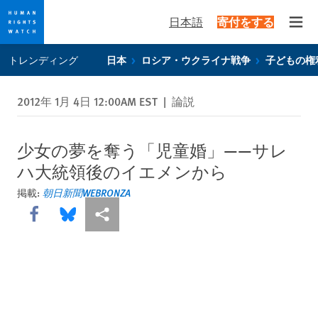
日本語
寄付をする
Open
Skip
Skip
トレンディング
日本
ロシア・ウクライナ戦争
子どもの権
to
to
cookie
main
2012年 1月 4日 12:00AM EST
|
論説
privacy
content
notice
少女の夢を奪う「児童婚」――サレ
ハ大統領後のイエメンから
掲載:
朝日新聞WEBRONZA
Share this via Facebook
Share this via Bluesky
More sharing options