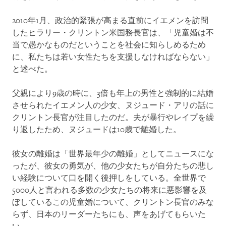
2010年1月、政治的緊張が高まる直前にイエメンを訪問
したヒラリー・クリントン米国務長官は、「児童婚は不
当で愚かなものだということを社会に知らしめるため
に、私たちは若い女性たちを支援しなければならない」
と述べた。
父親により9歳の時に、3倍も年上の男性と強制的に結婚
させられたイエメン人の少女、ヌジュード・アリの話に
クリントン長官が注目したのだ。夫が暴行やレイプを繰
り返したため、ヌジュードは10歳で離婚した。
彼女の離婚は「世界最年少の離婚」としてニュースにな
ったが、彼女の勇気が、他の少女たちが自分たちの悲し
い経験について口を開く後押しをしている。全世界で
5000人と言われる多数の少女たちの将来に悪影響を及
ぼしているこの児童婚について、クリントン長官のみな
らず、日本のリーダーたちにも、声をあげてもらいた