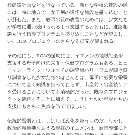
校建設計画などを行なっている。新たな学校の建設の際
には、特に地方で、女子用の適切な施設を盛り込むこと
が肝心だ。また、教師の質の改善のためには、少女たち
が学校に通い続けられるよう支援するとともに、進路相
談も行う指導プログラムを盛り込むことなどが望まし
い。JICAプロジェクトのさらなる拡充が望まれる。
その他にも、JICAの援助には、イエメンの地域社会を
支援する母子向けの栄養・保健プログラムもある。ヒュ
ーマン・ライツ・ウォッチの調査員ハリーフェが聞き取
り調査をした少女たちのほとんどは、母子に必要な栄養
について全く知識を持っておらず、出産前・出産後ケア
を受けることについても消極的だった。既存のプロジェ
クトを継続することに加えて、こうした幼い母親たちの
支援にもさらに焦点を当ててほしい。
伝統的習慣とは、しばしば変化を嫌うものだ。しかし、
政治的転換期を迎える現在のイエメンは、新指導部にと