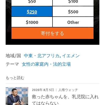
$50
$100
$250
$500
$1000
Other
寄付をする
地域/国
中東・北アフリカ
イエメン
テーマ
女性の家庭内・法的立場
もっと読む
2026年 8月 5日
人権ウォッチ
救った赤ちゃんを、乳児院に入れ
てはならない