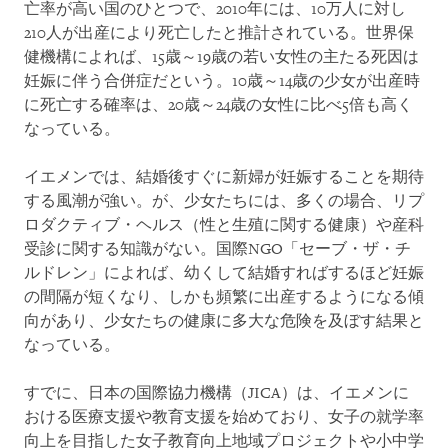
亡率が高い国のひとつで、2010年には、10万人に対し
210人が出産により死亡したと推計されている。世界保
健機構によれば、15歳～19歳の若い女性の主たる死因は
妊娠に伴う合併症だという。10歳～14歳の少女が出産時
に死亡する確率は、20歳～24歳の女性に比べ5倍も高く
なっている。
イエメンでは、結婚後すぐに新婦が妊娠することを期待
する風潮が強い。が、少女たちには、多くの場合、リプ
ロダクティブ・ヘルス（性と生殖に関する健康）や産科
受診に関する知識がない。国際NGO「セーブ・ザ・チ
ルドレン」によれば、幼くして結婚すればするほど妊娠
の間隔が短くなり、しかも頻繁に出産するようになる傾
向があり、少女たちの健康に多大な危険を及ぼす結果と
なっている。
すでに、日本の国際協力機構（JICA）は、イエメンに
おける医療支援や教育支援を始めており、女子の就学率
向上を目指した女子教育向上地域プロジェクトや小中学