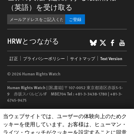
（英語）を受け取る
ご登録
BlueSky
X
Faceb
You
HRWとつながる
Footer
訂正
プライバシーポリシー
サイトマップ
Text Version
menu
© 2026 Human Rights Watch
Human Rights Watch
| [私書箱] 〒107-0052 東京都港区赤坂5-5-
9 赤坂スバルビル1F MBE704
Tel :
+81-3-3438-1780 | +81-3-
6745-9475
Human Rights Watch
is a 501(C)(3) nonprofit registered in the US
Human Rights Watch cookie preferences
当ウェブサイトでは、ユーザーの体験向上のためク
under EIN: 13-2875808
ッキーを使用しています。お客様は、ヒューマン・
ライツ・ウォッチがクッキーを設定することに同意