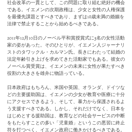
社会改革の一貫として、この問題に取り組む絶好の機会
である。イエメンの次期政権は、少女と女性の人権保護
を最優先課題とすべきであり、まずは18歳未満の婚姻を
法律で禁止することから始めるべきである。
2011年12月10日のノーベル平和賞授賞式に3名の女性活動
家の姿があった。そのひとりが、イエメン人ジャーナリ
ストのタワックル・カルマン氏。長きにわたって結婚の
法定年齢引き上げを求めてきた活動家でもある。彼女の
ノーベル賞受賞は、イエメンの未来に女性が果たすべき
役割の大きさを雄弁に物語っている。
日本政府はもちろん、米国や英国、オランダ、ドイツな
どの主要援助国は、イエメンの少女が教育や医療に十分
にアクセスできるよう、そして、暴力から保護されるよ
う支援すべきである。しかし、それだけでなく、日本を
はじめとする援助国は、教育などの社会サービスの中断
をもたらすことの多い「児童婚」というこの悪習に終止
符を打つべく、イエメン政府に働きかけるべきである。