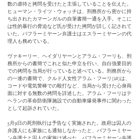
数の虐待と拷問を受けたと主張していることを伝えた。
ヒューマン・ライツ・ウォッチは、刑務所から密かに持
ち出されたカマーンガルの自筆書簡一通を入手。そこに
は性的暴行の脅迫など氏が受けた拷問が詳しく記されて
いた。バフラーミヤーン弁護士はエスラーミヤーンの代
理人も務めている。
ヴァキーリー、ヘイダリヤーンとアラム・フーリも、刑
務所からの書簡でこれと似た申立を行い、自白強要目的
での拷問を当局が行っていると述べている。刑務所から
の一連の書簡で、クルド人女性アラム・フーリ(28)は、
コードや電気警棒での殴打など、当局から受けた心身両
面に対する無数の拷問を詳述した。アラム・フーリはテ
ヘランの革命防衛隊施設での自動車爆発事件に関わった
として起訴されていた。
5月9日の死刑執行は予告なく実施された。政府は囚人の
弁護人にも家族にも通知しなかったと、バフラーミヤー
ン弁護士と囚人の家族は述べた。バフラーミヤーン弁護