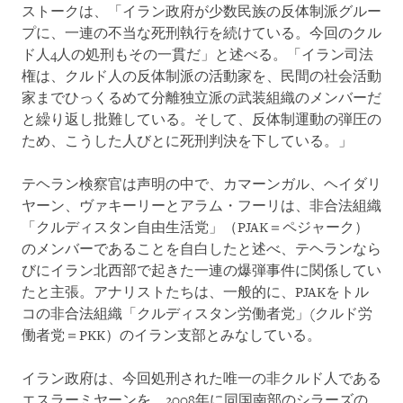
ストークは、「イラン政府が少数民族の反体制派グルー
プに、一連の不当な死刑執行を続けている。今回のクル
ド人4人の処刑もその一貫だ」と述べる。「イラン司法
権は、クルド人の反体制派の活動家を、民間の社会活動
家までひっくるめて分離独立派の武装組織のメンバーだ
と繰り返し批難している。そして、反体制運動の弾圧の
ため、こうした人びとに死刑判決を下している。」
テヘラン検察官は声明の中で、カマーンガル、ヘイダリ
ヤーン、ヴァキーリーとアラム・フーリは、非合法組織
「クルディスタン自由生活党」（PJAK＝ペジャーク）
のメンバーであることを自白したと述べ、テヘランなら
びにイラン北西部で起きた一連の爆弾事件に関係してい
たと主張。アナリストたちは、一般的に、PJAKをトル
コの非合法組織「クルディスタン労働者党」(クルド労
働者党＝PKK）のイラン支部とみなしている。
イラン政府は、今回処刑された唯一の非クルド人である
エスラーミヤーンを、2008年に同国南部のシラーズの