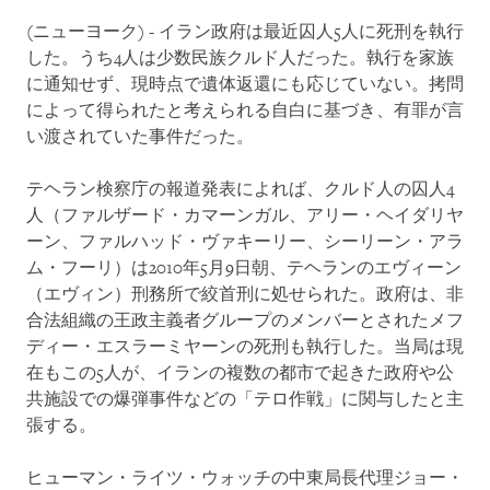
(ニューヨーク) - イラン政府は最近囚人5人に死刑を執行
した。うち4人は少数民族クルド人だった。執行を家族
に通知せず、現時点で遺体返還にも応じていない。拷問
によって得られたと考えられる自白に基づき、有罪が言
い渡されていた事件だった。
テヘラン検察庁の報道発表によれば、クルド人の囚人4
人（ファルザード・カマーンガル、アリー・ヘイダリヤ
ーン、ファルハッド・ヴァキーリー、シーリーン・アラ
ム・フーリ）は2010年5月9日朝、テヘランのエヴィーン
（エヴィン）刑務所で絞首刑に処せられた。政府は、非
合法組織の王政主義者グループのメンバーとされたメフ
ディー・エスラーミヤーンの死刑も執行した。当局は現
在もこの5人が、イランの複数の都市で起きた政府や公
共施設での爆弾事件などの「テロ作戦」に関与したと主
張する。
ヒューマン・ライツ・ウォッチの中東局長代理ジョー・