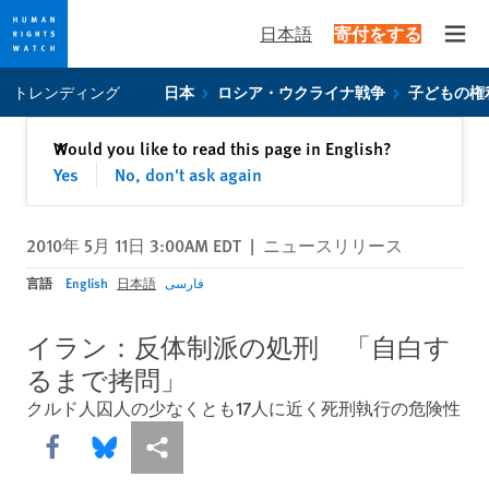
日本語
寄付をする
Open
Skip
Skip
トレンディング
日本
ロシア・ウクライナ戦争
子どもの権
to
to
cookie
main
閉じる
Would you like to read this page in English?
✕
privacy
content
Yes
No, don't ask again
notice
2010年 5月 11日 3:00AM EDT
|
ニュースリリース
言語
English
日本語
فارسی
イラン：反体制派の処刑 「自白す
るまで拷問」
クルド人囚人の少なくとも17人に近く死刑執行の危険性
Share this via Facebook
Share this via Bluesky
More sharing options