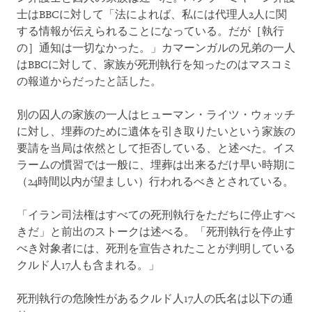
士はBBCに対して「法によれば、私には代理人2人に関
する情報が伝えられることになっている。だが［執行
の］通知は一切なかった。」カマーンガルの兄弟の一人
はBBCに対して、家族が死刑執行を知ったのはマスコミ
の報道からだったと話した。
別の囚人の家族の一人はヒューマン・ライツ・ウォッチ
に対し、埋葬のために遺体を引き取りたいという家族の
要請を当局は依然として拒否している、と述べた。イス
ラームの慣習では一般に、埋葬は出来るだけ早い時期に
（24時間以内が望ましい）行われるべきとされている。
「イラン司法権はすべての死刑執行をただちに停止すべ
きだ」と前出のストークは述べる。「死刑執行を停止す
べき対象者には、死刑を宣告されたことが判明している
クルド人17人も含まれる。」
死刑執行の危険性があるクルド人17人の氏名は以下の通