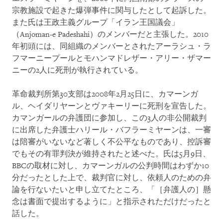
宗教施設で起きた爆弾事件に関与したとして起訴した。
また氏は王政主義グループ「イラン王国議会」
（Anjoman-e Padeshahi）のメンバーだと主張した。2010
年初頭には、同組織のメンバーとされたアーラシュ・ラ
フマーニープールとモハンマドレザー・アリー・ザマー
ニーの2人に死刑が執行されている。
革命裁判所第30支部は2008年2月25日に、カマーンガ
ル、ヘイダリヤーンとヴァキーリーに死刑を宣告した。
カマンガールの弁護団に参加し、この3人の非公開裁判
に出席した弁護士ハリール・バフラーミヤーンは、一審
は陪審がいないなど著しく不公平なものであり、控訴審
でもその有罪判決が維持されたと述べた。氏は5月9日、
BBCの取材に対し、カマーンガルの公判時間はわずか10
分だったとした上で、裁判官に対し、依頼人のための弁
論を行ないたいと申し立てたところ、「［弁護人の］懸
念は書面で提出するように」と指示されただけだったと
話した。