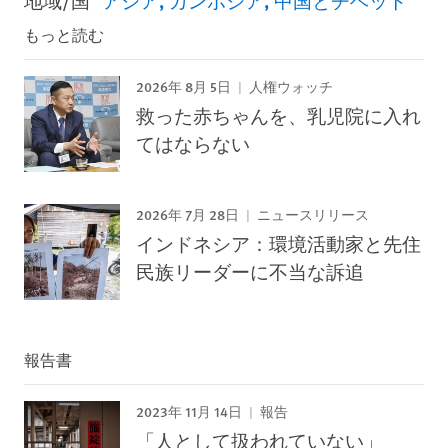
地域/国
アジア
カンボジア
中国とチベット
もっと読む
2026年 8月 5日
人権ウォッチ
救った赤ちゃんを、乳児院に入れ
てはならない
2026年 7月 28日
ニュースリリース
インドネシア：環境活動家と先住
民族リーダーに不当な訴追
報告書
2023年 11月 14日
報告
「人として扱われていない」