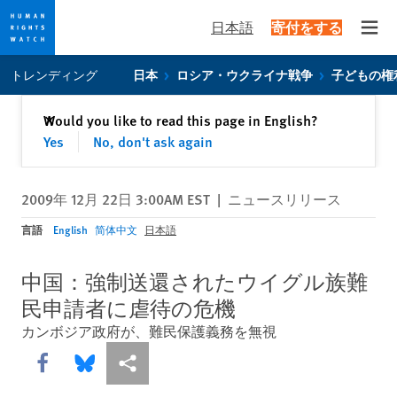
日本語
寄付をする
Open
Skip
Skip
トレンディング
日本
ロシア・ウクライナ戦争
子どもの権
to
to
cookie
main
閉じる
Would you like to read this page in English?
✕
privacy
content
Yes
No, don't ask again
notice
2009年 12月 22日 3:00AM EST
|
ニュースリリース
言語
English
简体中文
日本語
中国：強制送還されたウイグル族難
民申請者に虐待の危機
カンボジア政府が、難民保護義務を無視
Share this via Facebook
Share this via Bluesky
More sharing options