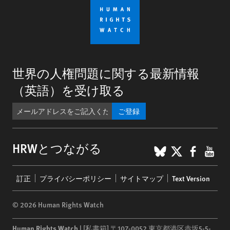
世界の人権問題に関する最新情報
（英語）を受け取る
ご登録
BlueSky
X
Faceb
You
HRWとつながる
Footer
訂正
プライバシーポリシー
サイトマップ
Text Version
menu
© 2026 Human Rights Watch
Human Rights Watch
| [私書箱] 〒107-0052 東京都港区赤坂5-5-