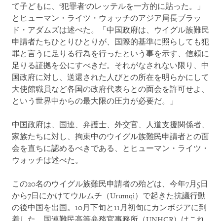
て子どもに、‘犯罪者'のレッテルを一方的に貼った。」
とヒューマン・ライツ・ウォッチのアジア局長ブラッ
ド・アダムズは述べた。「中国政府は、ウイグル族難民
申請者たちひとりひとりが、国際的基準に照らしても犯
罪と言うに足りる行為を行ったという事を示す、信頼に
足りる証拠を公にすべきだ。それがなされない限り、中
国政府に対し、送還された人びとの所在を明らかにして
大使館職員など各国の政府代表らとの面会を許可せよ、
という世界中からの最大限の圧力が必要だ。」
中国政府は、国連、弁護士、外交官、人道支援関係者、
家族たちに対し、拘束中のウイグル族難民申請者との面
会を直ちに認めるべきである、とヒューマン・ライツ・
ウォッチは述べた。
この20名のウイグル族難民申請者の殆どは、今年7月5日
から7日にかけてウルムチ（Urumqi）で起きた抗議行動
の後中国を出国。10月下旬と11月初旬にカンボジアに到
着した。国連難民高等弁務官事務所（UNHCR）はこれ