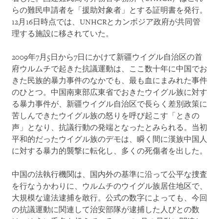
らの難民申請者を「援助対象者」とする証明書を発行。
12月16日時点では、UNHCRとカンボジア政府が共同管
理する施設に移されていた。
2009年7月5日から7日にかけて新疆ウイグル自治区の首
府ウルムチで起きた抗議運動は、ここ数十年に中国でお
きた民族的暴力事件のなかでも、最も血にまみれた事件
のひとつ。中国南東部広東省でおきたウイグル族に対す
る暴力事件が、新疆ウイグル自治区で長らく差別政策に
苦しんできたウイグル族の怒りを呼び起こす「ときの
声」となり、抗議行動の発端となったとみられる。当初
平和的だったウイグル族のデモは、瞬く間に漢族中国人
に対する暴力的襲撃に転化し、多くの死傷者を出した。
中国の法執行機関は、国内外の基準に沿って公平な捜査
を行なうかわりに、ウルムチのウイグル族居住地区で、
大規模な違法逮捕を敢行。公式の数字によっても、今回
の抗議運動に関連して治安部隊が逮捕した人びとの数