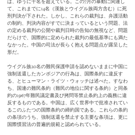
は、ゆうに千名を超えている。この7月の暴動に関連し
て、これまでに14名（漢族とウイグル族両方含む）に死
刑判決が下された。しかし、これらの裁判は、弁護活動
の制約、判決内容がすでに決まっているという問題、法
の定める裁判の公開や裁判日時の告知の無視など、問題
だらけで、国際的に定められた裁判の最低基準にも満た
なかった。中国の司法が長らく抱える問題点が露呈した
形だ。
ウイグル族20名の難民保護申請を認めないままに中国に
強制送還したカンボジアの行為は、国際条約に違反す
る、とヒューマン・ライツ・ウォッチは述べた。すなわ
ち、国連の難民条約（難民の地位に関する条約）と同条
約の1967年難民議定書及び拷問等禁止条約上の義務に違
反するものである。中国は、広く世界中で批准されてい
るこのふたつの国際条約の締約国である。これらの条約
の条項のうち、強制送還を禁止する主要な条項は、更に
国際慣習法の普遍的規範と認められている。