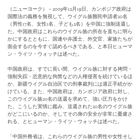
（ニューヨーク）－2009年12月19日、カンボジア政府は
国際法の義務を無視して、ウイグル族難民申請者20名
（男性17名、女性1名、子ども2名）を中国に強制送還し
た。中国政府はこれらのウイグル族の所在を直ちに明ら
かにするとともに、国連や弁護士、外交官、家族たちが
面会するのを今すぐ認めるべきである、と本日ヒューマ
ン・ライツ・ウォッチは述べた。
中国政府は、すでに長い間、ウイグル族に対する拷問・
強制失踪・恣意的な拘禁などの人権侵害を続けているほ
か、新疆ウイグル自治区での刑事裁判には適正手続がか
けている。また、中国政府は、カンボジア政府に対し、
このウイグル族20名の送還を求めて、強い圧力をかけ
た。こうした実情に鑑み、送還された20名のウイグル族
がどこにいるのか、そしてその身の安全が非常に憂慮さ
れる、とヒューマン・ライツ・ウォッチは述べた。
「中国外務省は、これらのウイグル族の男性や女性そし