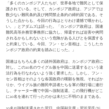
「多くのカンボジア人たちが、世界各地で難民として保
護されている。そして、カンボジア政府は、アジアでは
数少ない難民条約及び拷問禁止条約の締約国である。そ
うした点からも、今回の行為はとりわけ遺憾で嘆かわし
い。」とアダムズは語った。「カンボジア政府は、国連
難民高等弁務官事務所に協力し、帰還すれば迫害や拷問
されるかもしれないという危険がある人びとを保護する
と約束している。今回、フン・セン首相は、こうしたカ
ンボジア政府の約束を踏みにじった。」
国連はもちろん多くの諸外国政府は、カンボジア政府に
対し、この20名のウイグル族を中国に送還するという違
法行為を行なわないよう強く要求した。しかし、フン・
セン首相はそのような各国政府の嘆願を無視。そればか
りか、ウイグル族の難民申請者たちを軍の飛行場に連行
し、チャーター機で中国へ強制送還。この飛行機がどこ
に20名を連れて行ったのかは未だに不明のままである。
20名が強制送還された翌日、中国副主席・習近平氏(Xi