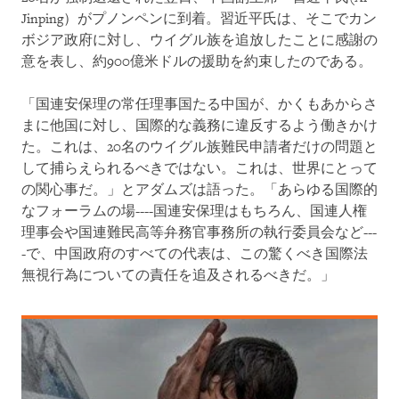
Jinping）がプノンペンに到着。習近平氏は、そこでカン
ボジア政府に対し、ウイグル族を追放したことに感謝の
意を表し、約900億米ドルの援助を約束したのである。
「国連安保理の常任理事国たる中国が、かくもあからさ
まに他国に対し、国際的な義務に違反するよう働きかけ
た。これは、20名のウイグル族難民申請者だけの問題と
して捕らえられるべきではない。これは、世界にとって
の関心事だ。」とアダムズは語った。「あらゆる国際的
なフォーラムの場----国連安保理はもちろん、国連人権
理事会や国連難民高等弁務官事務所の執行委員会など---
-で、中国政府のすべての代表は、この驚くべき国際法
無視行為についての責任を追及されるべきだ。」