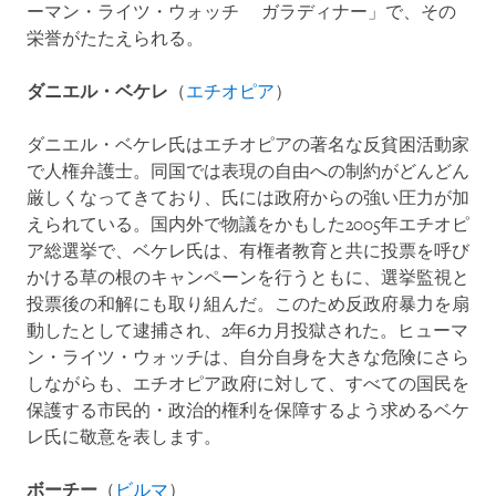
ーマン・ライツ・ウォッチ ガラディナー」で、その
栄誉がたたえられる。
ダニエル・ベケレ
（
エチオピア
）
ダニエル・ベケレ氏はエチオピアの著名な反貧困活動家
で人権弁護士。同国では表現の自由への制約がどんどん
厳しくなってきており、氏には政府からの強い圧力が加
えられている。国内外で物議をかもした2005年エチオピ
ア総選挙で、ベケレ氏は、有権者教育と共に投票を呼び
かける草の根のキャンペーンを行うともに、選挙監視と
投票後の和解にも取り組んだ。このため反政府暴力を扇
動したとして逮捕され、2年6カ月投獄された。ヒューマ
ン・ライツ・ウォッチは、自分自身を大きな危険にさら
しながらも、エチオピア政府に対して、すべての国民を
保護する市民的・政治的権利を保障するよう求めるベケ
レ氏に敬意を表します。
ボーチー
（
ビルマ
）