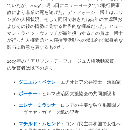
ていたが、2009年2月12日にニューヨークでの飛行機事
故により非業の死を遂げた。デ・フォージュ博士はルワ
ンダの人権状況、そして同国でおきた1994年の大虐殺お
よびその後の情勢に関する世界的な権威だった。ヒュー
マン・ライツ・ウォッチが毎年授与するこの賞は、博士
が行った人権問題と人権擁護活動への傑出的で献身的な
関与に敬意を表するものだ。
2009年の「アリソン・デ・フォージュ人権活動家賞」
の受賞者は以下の通り。
ダニエル・ベケレ
：エチオピアの弁護士、活動家
ボーチー
：ビルマ政治囚支援協会の共同創設者
エレナ・ミラシナ
：ロシアの主要な独立系新聞ノ
ーヴァヤ・ガゼータ紙の記者
マチルド・ムヒンド
：コンゴ民主共和国で女性へ