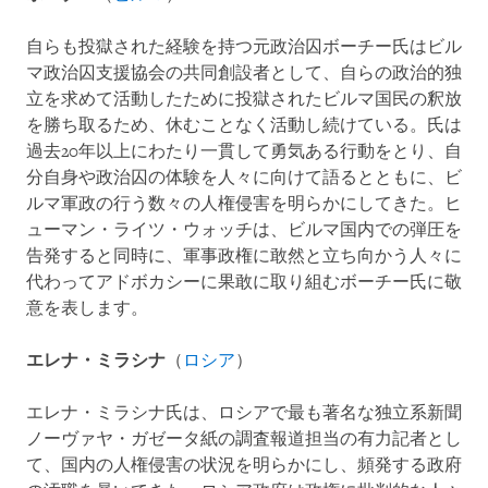
自らも投獄された経験を持つ元政治囚ボーチー氏はビル
マ政治囚支援協会の共同創設者として、自らの政治的独
立を求めて活動したために投獄されたビルマ国民の釈放
を勝ち取るため、休むことなく活動し続けている。氏は
過去20年以上にわたり一貫して勇気ある行動をとり、自
分自身や政治囚の体験を人々に向けて語るとともに、ビ
ルマ軍政の行う数々の人権侵害を明らかにしてきた。ヒ
ューマン・ライツ・ウォッチは、ビルマ国内での弾圧を
告発すると同時に、軍事政権に敢然と立ち向かう人々に
代わってアドボカシーに果敢に取り組むボーチー氏に敬
意を表します。
エレナ・ミラシナ
（
ロシア
）
エレナ・ミラシナ氏は、ロシアで最も著名な独立系新聞
ノーヴァヤ・ガゼータ紙の調査報道担当の有力記者とし
て、国内の人権侵害の状況を明らかにし、頻発する政府