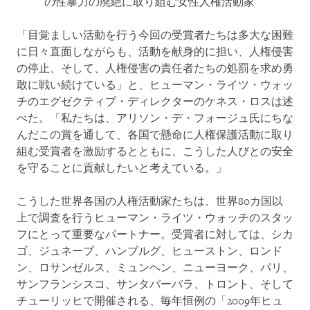
の性暴力の廃絶に取り組む女性人権活動家
「目覚ましい活動を行う今回の受賞者たちは多大な困難
に日々直面しながらも、活動を献身的に担い、人権侵害
の停止、そして、人権侵害の責任者たちの処罰を求め勇
敢に戦い続けている」と、ヒューマン・ライツ・ウォッ
チのエグゼクティブ・ディレクターのケネス・ロスは述
べた。「私たちは、アリソン・デ・フォージュ氏にちな
んだこの賞を通して、各国で懸命に人権保護活動に取り
組む受賞者を激励するとともに、こうした人びとの安全
を守ることに貢献したいと考えている。」
こうした世界各国の人権活動家たちは、世界80カ国以
上で調査を行うヒューマン・ライツ・ウォッチのスタッ
フにとって重要なパートナー。受賞者に対しては、シカ
ゴ、ジュネーブ、ハンブルグ、ヒューストン、ロンド
ン、ロサンゼルス、ミュンヘン、ニューヨーク、パリ、
サンフランシスコ、サンタバーバラ、トロント、そして
チューリッヒで開催される、毎年恒例の「2009年ヒュ