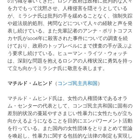
の汚職を暴いてきた。ロシア政府は政権に批判的な人々
を力でもって沈黙させ、人権侵害を隠そうとしている
が、ミラシナ氏は批判の手を緩めることなく、強制失踪
や超法規的処刑、拷問などについて人々の経験と声を発
表し続けている。また先輩記者のアンナ・ポリトコフス
カヤ氏が2006年に殺害された事件についての調査を続
けており、政府のトップレベルにまで捜査の手が及ぶよ
う要求し続けている。ヒューマン・ライツ・ウォッチ
は、深刻な問題を抱えるロシアの人権状況に勇気を持っ
て立ち向かうミラシナ氏に敬意を表します。
マチルド・ムヒンド
（
コンゴ民主共和国
）
マチルド・ムヒンド氏は、女性の人権団体であるオラ
ム・センターの代表として、コンゴ民主共和国に固有の
差別的状況の蔓延やすさまじい性暴力に女性たちが立ち
向かえるようになることを目的にエンパワーメント活動
を行っている。また国内の女性団体をとりまとめて世論
を喚起し、性暴力に関する包括的な法律の制定も実現し