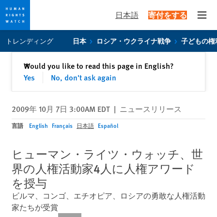
日本語
寄付をする
Open
Skip
Skip
トレンディング
日本
ロシア・ウクライナ戦争
子どもの権
to
to
cookie
main
閉じる
Would you like to read this page in English?
✕
privacy
content
Yes
No, don't ask again
notice
2009年 10月 7日 3:00AM EDT
|
ニュースリリース
言語
English
Français
日本語
Español
ヒューマン・ライツ・ウォッチ、世
界の人権活動家4人に人権アワード
を授与
ビルマ、コンゴ、エチオピア、ロシアの勇敢な人権活動
家たちが受賞