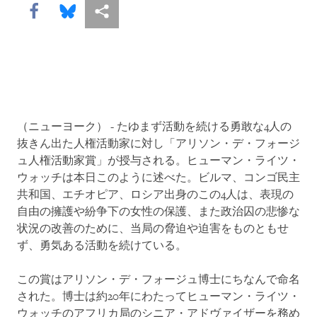
Share this via Facebook
Share this via Bluesky
More sharing options
（ニューヨーク） - たゆまず活動を続ける勇敢な4人の
抜きん出た人権活動家に対し「アリソン・デ・フォージ
ュ人権活動家賞」が授与される。ヒューマン・ライツ・
ウォッチは本日このように述べた。ビルマ、コンゴ民主
共和国、エチオピア、ロシア出身のこの4人は、表現の
自由の擁護や紛争下の女性の保護、また政治囚の悲惨な
状況の改善のために、当局の脅迫や迫害をものともせ
ず、勇気ある活動を続けている。
この賞はアリソン・デ・フォージュ博士にちなんで命名
された。博士は約20年にわたってヒューマン・ライツ・
ウォッチのアフリカ局のシニア・アドヴァイザーを務め