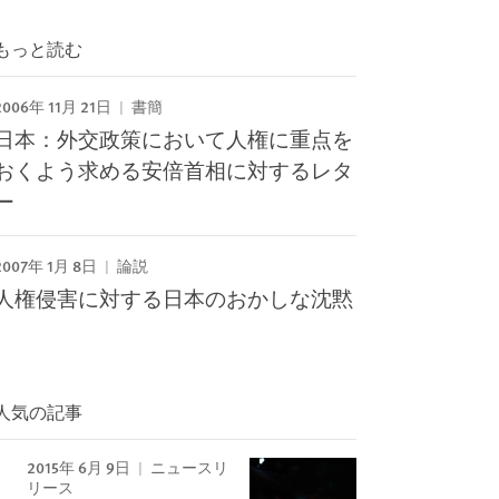
もっと読む
2006年 11月 21日
書簡
日本：外交政策において人権に重点を
おくよう求める安倍首相に対するレタ
ー
2007年 1月 8日
論説
人権侵害に対する日本のおかしな沈黙
人気の記事
2015年 6月 9日
ニュースリ
リース