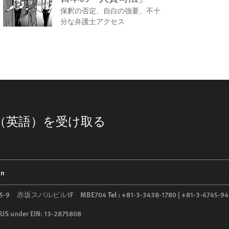
保釈の否定、自白の強要、不十
分な弁護士アクセス
（英語）を受け取る
on
5-5-9 赤坂スバルビル1F MBE704
Tel :
+81-3-3438-1780 | +81-3-6745-94
he US under EIN: 13-2875808