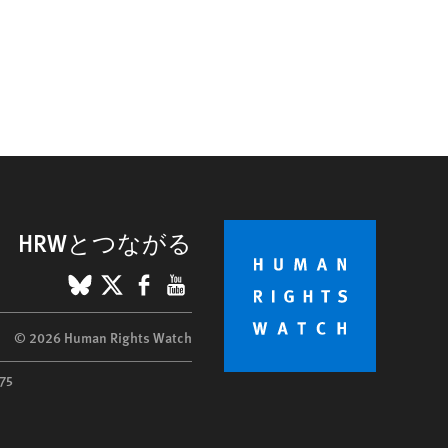
HRWとつながる
BlueSky
X
Facebook
YouTube
© 2026 Human Rights Watch
75