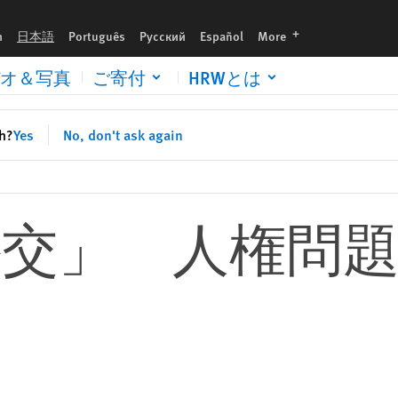
languages
h
日本語
Português
Русский
Español
More
オ＆写真
ご寄付
HRWとは
sh?
Yes
No, don't ask again
外交」 人権問