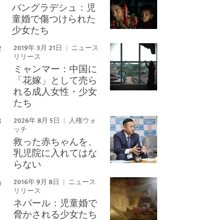
バングラデシュ：児
童婚で傷つけられた
少女たち
2019年 3月 21日
ニュース
リリース
ミャンマー：中国に
「花嫁」として売ら
れる成人女性・少女
たち
2026年 8月 5日
人権ウォ
ッチ
救った赤ちゃんを、
乳児院に入れてはな
らない
2016年 9月 8日
ニュース
リリース
ネパール：児童婚で
脅かされる少女たち