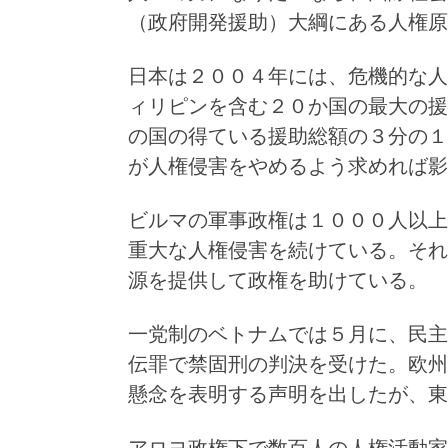
（政府開発援助）大綱にある人権原
日本は２００４年には、危機的な人
ィリピンを含む２０か国の最大の援
の国の得ている援助総額の３分の１
が人権侵害をやめるよう求めれば影
ビルマの軍事政権は１０００人以上
重大な人権侵害を続けている。それ
源を提供して政権を助けている。
一党制のベトナムでは５月に、民主
伝罪で禁固刑の判決を受けた。欧州
懸念を表明する声明を出したが、東