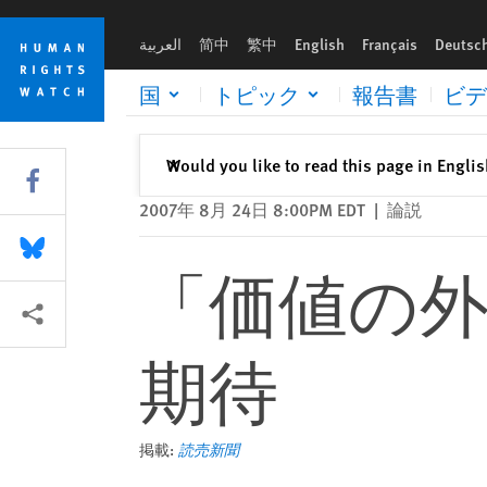
Skip
Skip
「価値の外交」 人権問題 日本に期待
to
to
العربية
简中
繁中
English
Français
Deutsc
cookie
main
privacy
content
国
トピック
報告書
ビデ
notice
閉じる
Would you like to read this page in Engli
✕
Share this via Facebook
2007年 8月 24日 8:00PM EDT
|
論説
Share this via Bluesky
「価値の
More sharing options
期待
掲載:
読売新聞