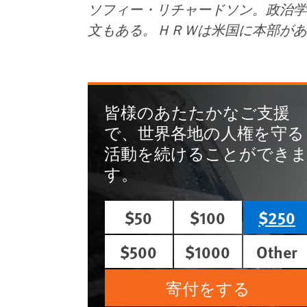
ソフィー・リチャードソン。政治学
文もある。ＨＲＷは米国に本部があ
皆様のあたたかなご支援
で、世界各地の人権を守る
活動を続けることができ
す。
$50
$100
$250
$500
$1000
Other
寄付をする