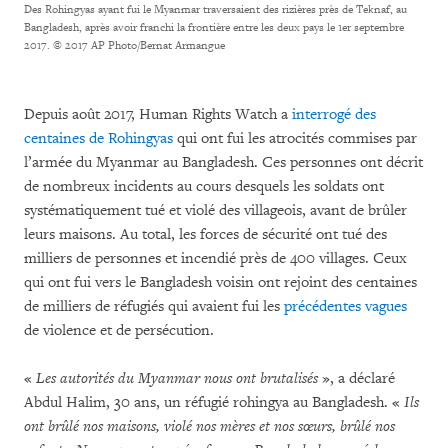
Des Rohingyas ayant fui le Myanmar traversaient des rizières près de Teknaf, au
Bangladesh, après avoir franchi la frontière entre les deux pays le 1er septembre
2017.
© 2017 AP Photo/Bernat Armangue
Depuis août 2017, Human Rights Watch a
interrogé des
centaines de Rohingyas
qui ont fui les atrocités commises par
l’armée du Myanmar au Bangladesh. Ces personnes ont décrit
de nombreux incidents au cours desquels les soldats ont
systématiquement tué et violé des villageois, avant de brûler
leurs maisons. Au total, les forces de sécurité ont tué des
milliers de personnes et incendié près de 400 villages. Ceux
qui ont fui vers le Bangladesh voisin ont rejoint des centaines
de milliers de réfugiés qui avaient fui les
précédentes vagues
de violence et de persécution.
«
Les autorités du Myanmar nous ont brutalisés
», a déclaré
Abdul Halim, 30 ans, un réfugié rohingya au Bangladesh. «
Ils
ont brûlé nos maisons, violé nos mères et nos sœurs, brûlé nos