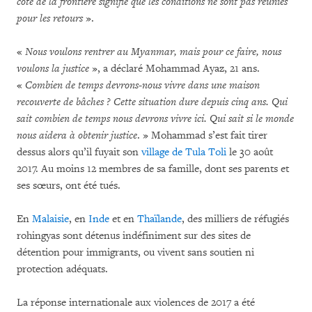
côté de la frontière signifie que les conditions ne sont pas réunies
pour les retours
».
«
Nous voulons rentrer au Myanmar, mais pour ce faire, nous
voulons la justice
», a déclaré Mohammad Ayaz, 21 ans.
«
Combien de temps devrons-nous vivre dans une maison
recouverte de bâches ? Cette situation dure depuis cinq ans. Qui
sait combien de temps nous devrons vivre ici. Qui sait si le monde
nous aidera à obtenir justice
. » Mohammad s’est fait tirer
dessus alors qu’il fuyait son
village de Tula Toli
le 30 août
2017. Au moins 12 membres de sa famille, dont ses parents et
ses sœurs, ont été tués.
En
Malaisie
, en
Inde
et en
Thaïlande
, des milliers de réfugiés
rohingyas sont détenus indéfiniment sur des sites de
détention pour immigrants, ou vivent sans soutien ni
protection adéquats.
La réponse internationale aux violences de 2017 a été