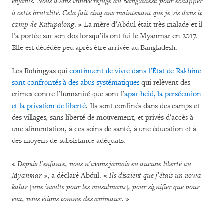
enfants. Nous avons trouvé refuge au Bangladesh pour échapper
à cette brutalité. Cela fait cinq ans maintenant que je vis dans le
camp de Kutupalong
. » La mère d’Abdul était très malade et il
l’a portée sur son dos lorsqu’ils ont fui le Myanmar en 2017.
Elle est décédée peu après être arrivée au Bangladesh.
Les Rohingyas qui
continuent de vivre dans l’État de Rakhine
sont confrontés à des abus systématiques
qui relèvent des
crimes contre l’humanité que sont l’
apartheid, la persécution
et la privation de liberté
. Ils sont confinés dans des camps et
des villages, sans liberté de mouvement, et privés d’accès à
une alimentation, à des soins de santé, à une éducation et à
des moyens de subsistance adéquats.
«
Depuis l’enfance, nous n’avons jamais eu aucune liberté au
Myanmar
», a déclaré Abdul. «
Ils disaient que j’étais un nowa
kalar [une insulte pour les musulmans],
pour signifier que pour
eux, nous étions comme des animaux
. »