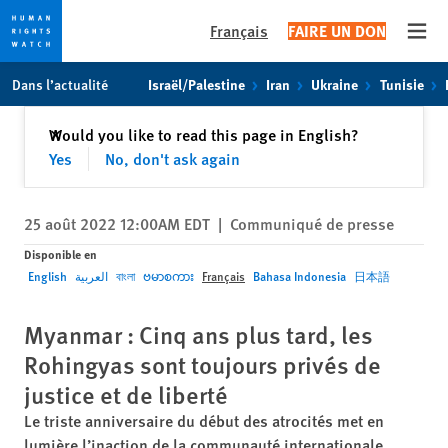
Français
FAIRE UN DON
Open
Skip
Skip
Dans l’actualité
Israël/Palestine
Iran
Ukraine
Tunisie
to
to
cookie
main
Fermer
Would you like to read this page in English?
✕
privacy
content
Yes
No, don't ask again
notice
25 août 2022 12:00AM EDT
|
Communiqué de presse
Disponible en
English
العربية
বাংলা
ဗမာစကား
Français
Bahasa Indonesia
日本語
Myanmar : Cinq ans plus tard, les
Rohingyas sont toujours privés de
justice et de liberté
Le triste anniversaire du début des atrocités met en
lumière l’inaction de la communauté internationale