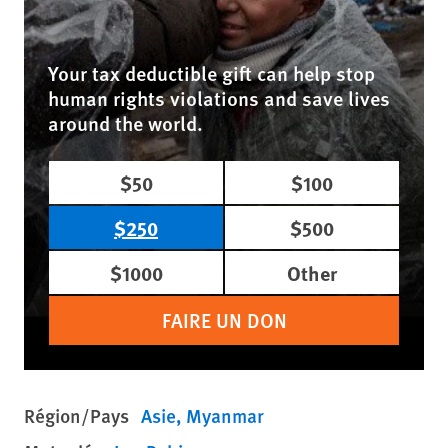
Your tax deductible gift can help stop
human rights violations and save lives
around the world.
$50
$100
$250
$500
$1000
Other
FAIRE UN DON
Région/Pays
Asie
Myanmar