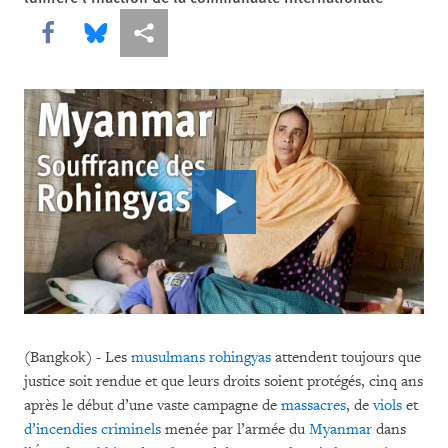
Share this via Facebook
Share this via Bluesky
Share this via Partagez
(Bangkok) - Les
musulmans rohingyas
attendent toujours que
justice soit rendue et que leurs droits soient protégés, cinq ans
après le début d’une vaste campagne de
massacres
, de
viols
et
d’incendies criminels
menée par l’armée du
Myanmar
dans