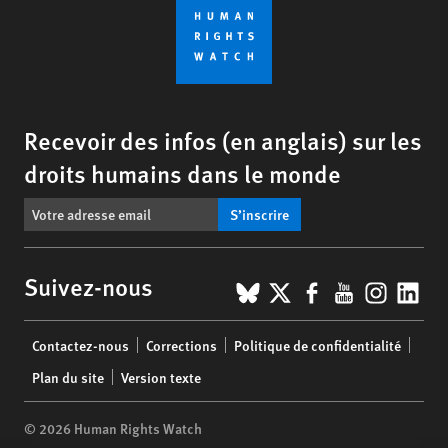
Recevoir des infos (en anglais) sur les
droits humains dans le monde
S’inscrire
BlueSky
X
Facebook
YouTub
Insta
Lin
Suivez-nous
Footer
Contactez-nous
Corrections
Politique de confidentialité
menu
Plan du site
Version texte
© 2026 Human Rights Watch