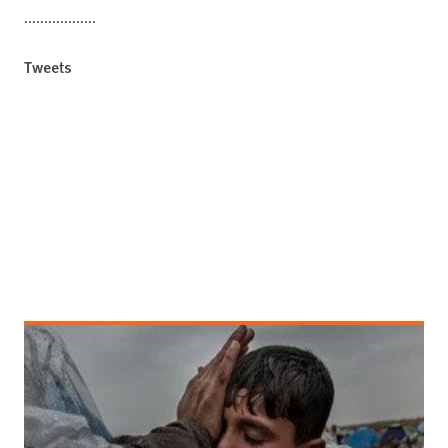
..................
Tweets