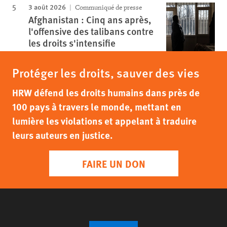
3 août 2026
Communiqué de presse
Afghanistan : Cinq ans après,
l'offensive des talibans contre
les droits s'intensifie
Protéger les droits, sauver des vies
HRW défend les droits humains dans près de
100 pays à travers le monde, mettant en
lumière les violations et appelant à traduire
leurs auteurs en justice.
FAIRE UN DON