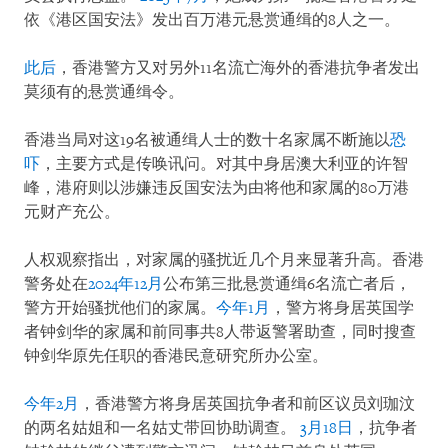
依《港区国安法》发出百万港元悬赏通缉的8人之一。
此后
，香港警方又对另外11名流亡海外的香港抗争者发出
莫须有的悬赏通缉令。
香港当局对这19名被通缉人士的数十名家属不断施以
恐
吓
，主要方式是传唤讯问。对其中身居澳大利亚的许智
峰，港府则以涉嫌违反国安法为由将他和家属的80万港
元财产充公。
人权观察指出，对家属的骚扰近几个月来显著升高。香港
警务处在
2024年12月
公布第三批悬赏通缉6名流亡者后，
警方开始骚扰他们的家属。
今年1月
，警方将身居英国学
者钟剑华的家属和前同事共8人带返警署助查，同时搜查
钟剑华原先任职的香港民意研究所办公室。
今年2月
，香港警方将身居英国抗争者和前区议员刘珈汶
的两名姑姐和一名姑丈带回协助调查。
3月18日
，抗争者