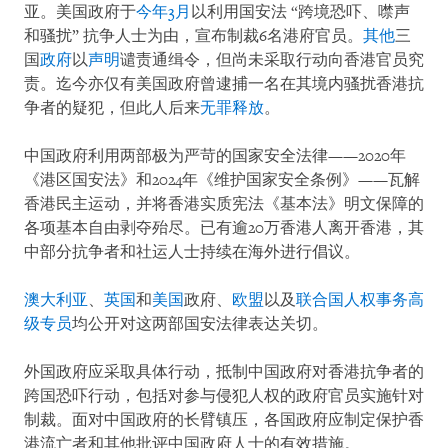
亚。美国政府于
今年3月
以利用国安法 “跨境恐吓、噤声
和骚扰” 抗争人士为由，宣布制裁6名港府官员。
其他
三
国
政府
以
声明
谴责通缉令，但尚未采取行动向香港官员究
责。迄今亦仅有美国政府曾逮捕一名在其境内骚扰香港抗
争者的疑犯，但此人后来
无罪释放
。
中国政府利用两部极为严苛的国家安全法律——2020年
《港区国安法》和2024年《维护国家安全条例》——瓦解
香港民主运动，并将香港实质宪法《基本法》明文保障的
各项基本自由剥夺殆尽。已有逾20万香港人离开香港，其
中部分抗争者和社运人士持续在海外进行倡议。
澳大利亚
、
英国
和
美国
政府、
欧盟
以及
联合国人权事务高
级专员
均公开对这两部国安法律表达关切。
外国政府应采取具体行动，抵制中国政府对香港抗争者的
跨国恐吓行动，包括对参与侵犯人权的政府官员实施针对
制裁。面对中国政府的长臂镇压，各国政府应制定保护香
港流亡者和其他批评中国政府人士的有效措施。