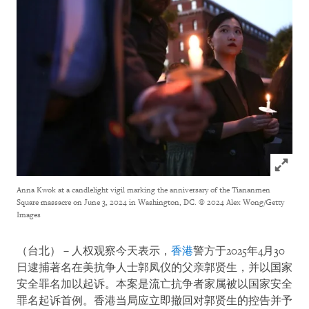
Click to
Anna Kwok at a candlelight vigil marking the anniversary of the Tiananmen
Square massacre on June 3, 2024 in Washington, DC.
© 2024 Alex Wong/Getty
Images
（台北）－人权观察今天表示，
香港
警方于2025年4月30
日逮捕著名在美抗争人士郭凤仪的父亲郭贤生，并以国家
安全罪名加以起诉。本案是流亡抗争者家属被以国家安全
罪名起诉首例。香港当局应立即撤回对郭贤生的控告并予