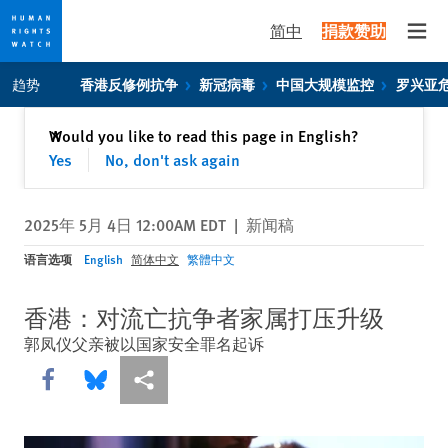
简中
捐款赞助
Open
Skip
Skip
趋势
香港反修例抗争
新冠病毒
中国大规模监控
罗兴亚
to
to
cookie
main
关闭
Would you like to read this page in English?
✕
privacy
content
Yes
No, don't ask again
notice
2025年 5月 4日 12:00AM EDT
|
新闻稿
语言选项
English
简体中文
繁體中文
香港：对流亡抗争者家属打压升级
郭凤仪父亲被以国家安全罪名起诉
Share this via Facebook
Share this via Bluesky
More sharing options