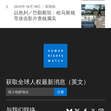
2023年 10月 18日
新闻稿
以色列／巴勒斯坦：哈马斯领
导攻击影片查核属实
获取全球人权最新消息（英文）
注册
BlueSky
X
Faceboo
YouTu
Ins
与我们联络