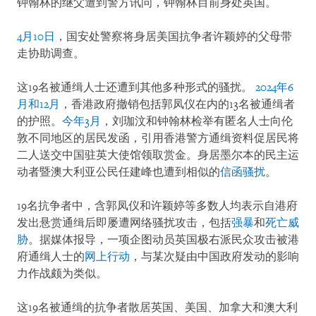
钟翰林的继父遭到警方讯问，钟翰林目前身处英国。
4月10日
，国安处警察将身居美国抗争者许颖婷的父母带
走协助调查。
这19名被通缉人士还遭到其他多种形式的骚扰。
2024年6
月和12月
，香港政府撤销包括郭凤仪在内的13名被通缉者
的护照。
今年3月
，刘珈汶和钟翰林检举有匿名人士向伦
敦不同地区的居民发函，引用香港警方通缉资料促居民将
二人送交中国驻英大使馆领取赏金。身居墨尔本的民主运
动者暨澳大利亚公民任建峰也遭到相似的
信函骚扰
。
19名抗争者中，含郭凤仪和许颖婷等多数人均表示自港府
发出悬赏通缉后即屡遭网络骚扰攻击，包括
强暴
和
死亡威
胁
。据媒体报导，一项企图动员英国极右派民众攻击被港
府通缉人士的
网上行动
，与某次疑由中国政府发动的影响
力作战颇为类似。
这19名被通缉的抗争者散居英国、美国、加拿大和澳大利