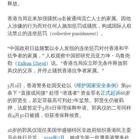
释放。
香港当局近来加强骚扰19名被通缉流亡人士的家属。因他
人涉嫌的行为而对任何人施加惩罚或骚扰，构成国际人权
法禁止的连坐惩罚（collective punishment）。
“中国政府日益频繁以令人发指的连坐惩罚对付香港和平
抗争者的家属，” 人权观察中国部研究员亚力坤・乌鲁尧
勒（
Yalkun Uluyol
）说。“香港当局应立即无条件释放郭
凤仪的父亲，并停止骚扰香港抗争者家属。”
5月2日，香港警务处国安处以《
维护国家安全条例
》第90
条下 “直接或间接” 处理 “潜逃者” 资金罪名
正式起诉
68岁
的郭贤生，若定罪最高可判处7年监禁。郭贤生仍被羁
押，法庭暂定于5月8日审理保释申请。郭凤仪的二哥同样
在4月30日被捕，但获准保释候查。
28岁的郭凤仪现任美国华盛顿特区非政府组织香港民主委
员会执行总监。
2023年7月
，她成为第一批遭香港警务处