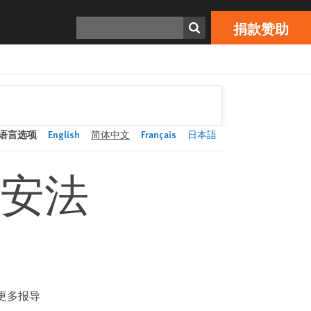
捐款赞助
Print
搜寻
捐款赞助
语言选项
English
简体中文
Français
日本語
安法
更多报导