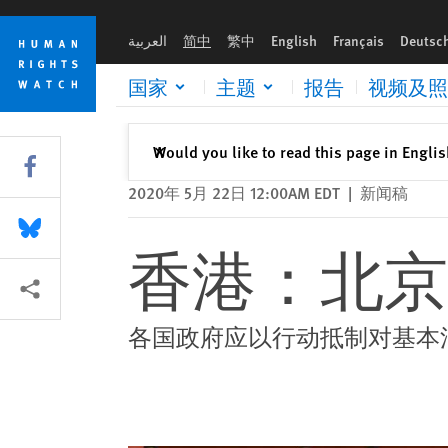
Skip
Skip
香港：北京威胁制定严苛国安法
to
to
العربية
简中
繁中
English
Français
Deutsc
cookie
main
privacy
content
国家
主题
报告
视频及照
notice
关闭
Would you like to read this page in Engli
✕
Share this via Facebook
2020年 5月 22日 12:00AM EDT
|
新闻稿
Share this via Bluesky
香港：北京
More sharing options
各国政府应以行动抵制对基本