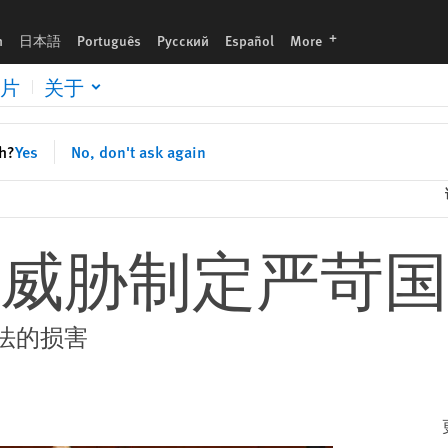
languages
h
日本語
Português
Русский
Español
More
片
关于
sh?
Yes
No, don't ask again
威胁制定严苛国
法的损害