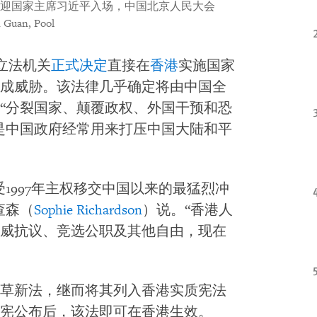
迎国家主席习近平入场，中国北京人民大会
 Guan, Pool
立法机关
正式决定
直接在
香港
实施国家
成威胁。该法律几乎确定将由中国全
“分裂国家、颠覆政权、外国干预和恐
是中国政府经常用来打压中国大陆和平
1997年主权移交中国以来的最猛烈冲
查森（
Sophie Richardson
）说。“香港人
威抗议、竞选公职及其他自由，现在
草新法，继而将其列入香港实质宪法
宪公布后，该法即可在香港生效。