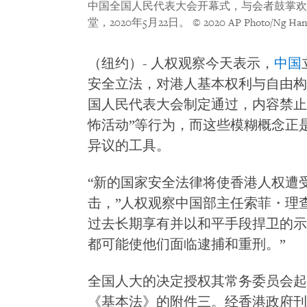
中国全国人民代表大会开幕式，与会者鼓掌欢
堂，2020年5月22日。
© 2020 AP Photo/Ng Han
（纽约）- 人权观察今天表示，
中国
安全立法，对港人基本权利与自由构
国人民代表大会制定通过，内容禁止
怖活动”等行为，而这些模糊概念正
异议的工具。
“新的国家安全法律将使香港人权遭受
击，”人权观察中国部主任索菲・理
过去长期享有并以和平手段捍卫的示
都可能使他们面临逮捕和重刑。”
全国人大的决定授权其常务委员会起
《基本法》的附件三。经香港政府刊