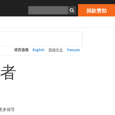
捐款赞助
Print
搜寻
捐款赞助
语言选项
English
简体中文
Français
者
更多报导