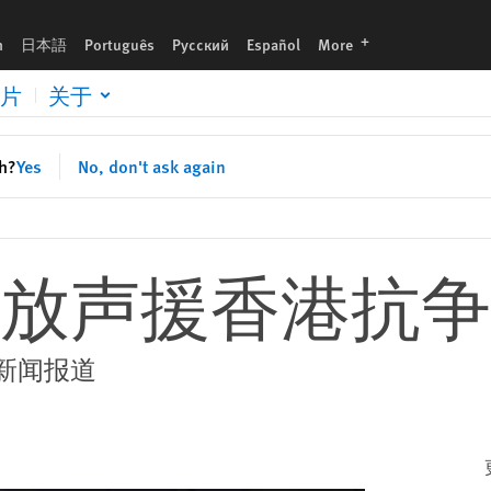
languages
h
日本語
Português
Русский
Español
More
片
关于
sh?
Yes
No, don't ask again
放声援香港抗争
新闻报道