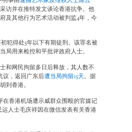
不明事由
逮捕艺术家及维权人士陈云
采访并在推特发文谈论香港抗争。他
府及其他行为艺术活动被判监4年，今
”罪初犯得处5年以下有期徒刑。该罪名被
当局用来检控和平批评政府人士。
士和网民拘留多日后释放，其人数不
抗议，返回广东后
遭当局拘留15天
。据
胡到香港。
评在香港机场遭示威群众围殴的官媒记
民运人士毛庆祥因在微信发表有关香港