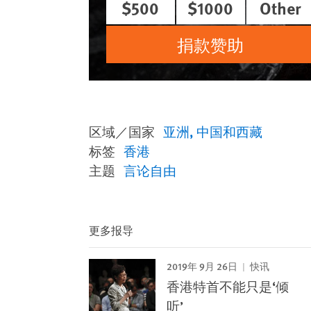
$500
$1000
Other
捐款赞助
区域／国家
亚洲
中国和西藏
标签
香港
主题
言论自由
更多报导
2019年 9月 26日
快讯
香港特首不能只是‘倾
听’