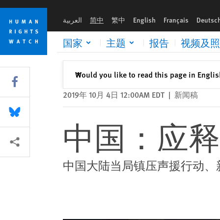
Skip
Skip
中国：应释放声援香港抗争者
to
to
العربية
简中
繁中
English
Français
Deutsc
cookie
main
privacy
content
国家
主题
报告
视频及照
notice
关闭
Would you like to read this page in Engli
✕
Share this via Facebook
2019年 10月 4日 12:00AM EDT
|
新闻稿
Share this via Bluesky
中国：应释
More sharing options
中国大陆当局镇压声援行动、