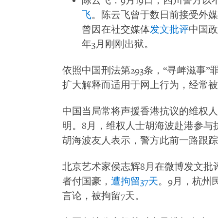
陈云飞：9月19日，四川警方以
飞
。陈云飞曾于数日前接受外媒
曾因在社交媒体
发文批评
中国政
年3月刚刚出狱。
依照中国刑法第293条，“寻衅滋事
扩大解释而适用于网上行为，经常被
中国当局常将声援香港抗议的维权人
明。8月，维权人士胡海波赴港参与
胡海波友人表示，警方此前一路跟踪
北京艺术家侯志辉8月在微博发文批
者付国豪，
遭拘留37天
。9月，杭州
言论，被拘留7天。