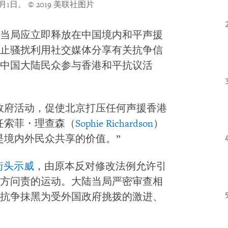
月1日。
© 2019 美联社图片
当局应立即释放在中国境内和平声援
止骚扰利用社交媒体分享有关抗争信
中国大陆民众参与香港和平抗议活
政府活动，促使北京打压任何声援香港
任索菲・理查森（
Sophie Richardson
）
是境内外民众共享的价值。”
街头示威
，由原本反对修改法例允许引
方问责的运动。大陆当局严密审查相
抗争抹黑为受外国政府挑拨的激进、