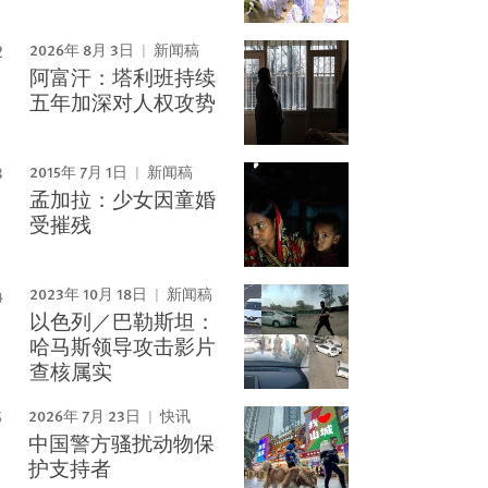
2026年 8月 3日
新闻稿
阿富汗：塔利班持续
五年加深对人权攻势
2015年 7月 1日
新闻稿
孟加拉：少女因童婚
受摧残
2023年 10月 18日
新闻稿
以色列／巴勒斯坦：
哈马斯领导攻击影片
查核属实
2026年 7月 23日
快讯
中国警方骚扰动物保
护支持者