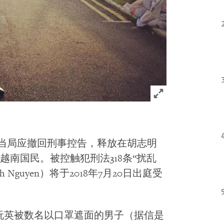
Click to expand 
当局应撤回刑事控告，释放在胡志明
南国民。被控触犯刑法318条“扰乱
h Nguyen）将于2018年7月20日出庭受
，阮英被数名以口罩遮面的男子（据信是