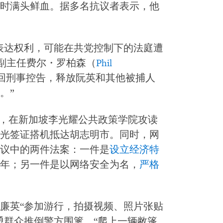
时满头鲜血。据多名抗议者表示，他
表达权利，可能在共党控制下的法庭遭
区副主任费尔・罗柏森（
Phil
回刑事控告，释放阮英和其他被捕人
。”
顿，在新加坡李光耀公共政策学院攻读
观光签证搭机抵达胡志明市。同时，网
议中的两件法案：一件是
设立经济特
9年；另一件是以网络安全为名，
严格
廉英“参加游行，拍摄视频、照片张贴
恿群众推倒警方围篱，“爬上一辆敝篷