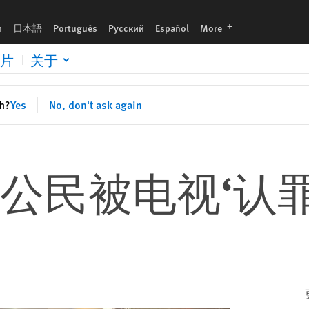
languages
h
日本語
Português
Русский
Español
More
片
关于
sh?
Yes
No, don't ask again
公民被电视‘认罪