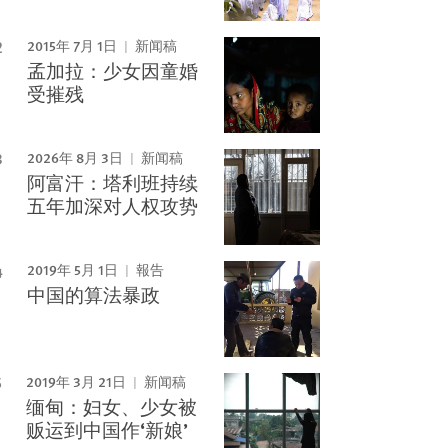
2015年 7月 1日
新闻稿
孟加拉：少女因童婚
受摧残
2026年 8月 3日
新闻稿
阿富汗：塔利班持续
Image
五年加深对人权攻势
2019年 5月 1日
報告
中国的算法暴政
2019年 3月 21日
新闻稿
缅甸：妇女、少女被
贩运到中国作‘新娘’