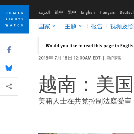
Skip
Skip
越南：美国公民被电视‘认罪’
to
to
العربية
简中
繁中
English
Français
Deutsc
cookie
main
privacy
content
国家
主题
报告
视频及照
notice
关闭
Would you like to read this page in Engli
✕
Share this via Facebook
2018年 7月 18日 12:00AM EDT
|
新闻稿
Share this via Bluesky
越南：美国
More sharing options
美籍人士在共党控制法庭受审