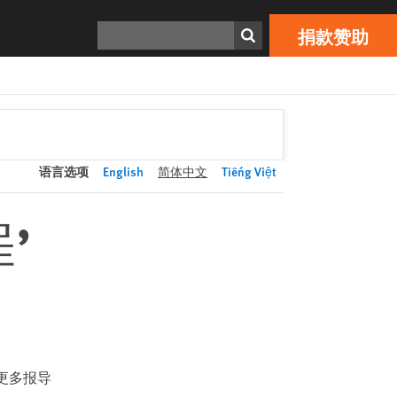
捐款赞助
Print
搜寻
捐款赞助
语言选项
English
简体中文
Tiếng Việt
’
更多报导