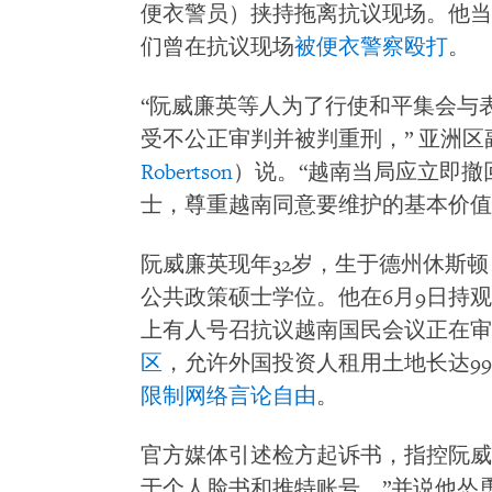
便衣警员）挟持拖离抗议现场。他当
们曾在抗议现场
被便衣警察殴打
。
“阮威廉英等人为了行使和平集会与
受不公正审判并被判重刑，” 亚洲
Robertson
）说。“越南当局应立即撤
士，尊重越南同意要维护的基本价值
阮威廉英现年32岁，生于德州休斯
公共政策硕士学位。他在6月9日持
上有人号召抗议越南国民会议正在审
区
，允许外国投资人租用土地长达9
限制网络言论自由
。
官方媒体引述检方起诉书，指控阮威
于个人脸书和推特账号。”并说他怂