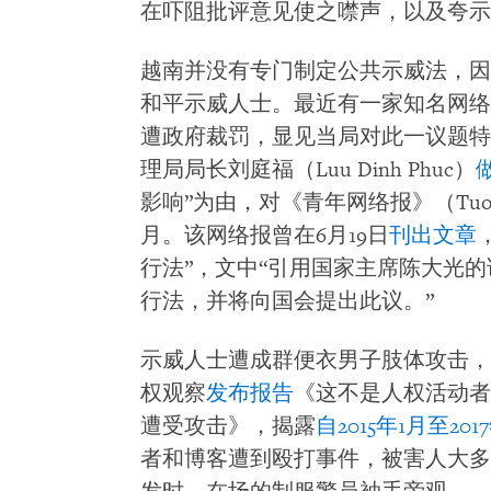
在吓阻批评意见使之噤声，以及夸示
越南并没有专门制定公共示威法，因
和平示威人士。最近有一家知名网络
遭政府裁罚，显见当局对此一议题特
理局局长刘庭福（Luu Dinh Phuc）
影响”为由，对《青年网络报》（Tuoi 
月。该网络报曾在6月19日
刊出文章
行法”，文中“引用国家主席陈大光
行法，并将向国会提出此议。”
示威人士遭成群便衣男子肢体攻击，在
权观察
发布报告
《这不是人权活动者
遭受攻击》，揭露
自2015年1月至20
者和博客遭到殴打事件，被害人大多