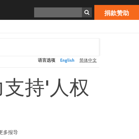
捐款赞助
Print
搜寻
捐款赞助
语言选项
English
简体中文
支持'人权
更多报导