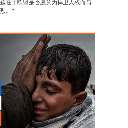
题在于欧盟是否愿意为捍卫人权而与
烈。”