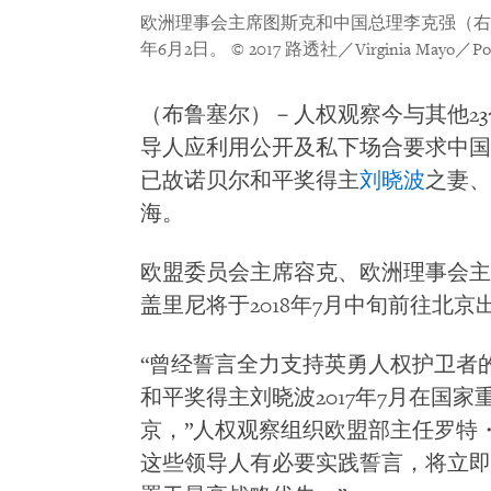
欧洲理事会主席图斯克和中国总理李克强（右）
年6月2日。
© 2017 路透社／Virginia Mayo／Po
（布鲁塞尔）－人权观察今与其他2
导人应利用公开及私下场合要求中国
已故诺贝尔和平奖得主
刘晓波
之妻、
海。
欧盟委员会主席容克、欧洲理事会主
盖里尼将于2018年7月中旬前往北
“曾经誓言全力支持英勇人权护卫者的
和平奖得主刘晓波2017年7月在国
京，”人权观察组织欧盟部主任罗特
这些领导人有必要实践誓言，将立即