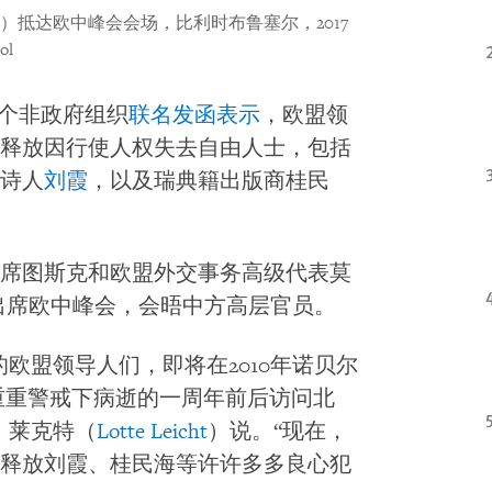
抵达欧中峰会会场，比利时布鲁塞尔，2017
ol
3个非政府组织
联名发函表示
，欧盟领
释放因行使人权失去自由人士，包括
诗人
刘霞
，以及瑞典籍出版商桂民
席图斯克和欧盟外交事务高级代表莫
京出席欧中峰会，会晤中方高层官员。
欧盟领导人们，即将在2010年诺贝尔
家重重警戒下病逝的一周年前后访问北
・莱克特（
Lotte Leicht
）说。“现在，
释放刘霞、桂民海等许许多多良心犯