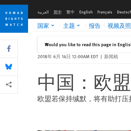
Skip
Skip
中国：欧盟应在峰会'尽全力支持'人权
to
to
العربية
简中
繁中
English
Français
Deutsc
cookie
main
privacy
content
国家
主题
报告
视频及照
notice
关闭
Would you like to read this page in Engli
✕
Share this via Facebook
2018年 6月 14日 12:00AM EDT
|
新闻稿
Share this via Bluesky
中国：欧盟
More sharing options
欧盟若保持缄默，将有助打压