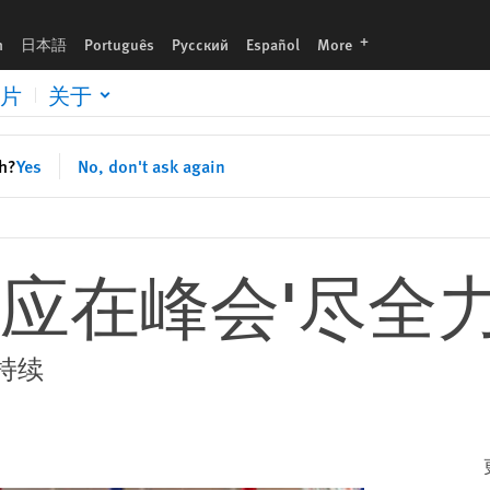
languages
h
日本語
Português
Русский
Español
More
片
关于
sh?
Yes
No, don't ask again
应在峰会'尽全力
持续