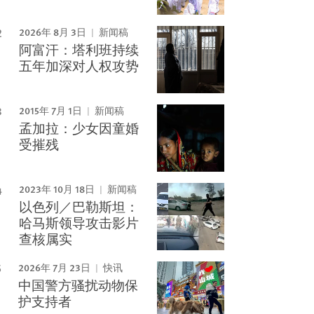
2026年 8月 3日
新闻稿
阿富汗：塔利班持续
五年加深对人权攻势
2015年 7月 1日
新闻稿
孟加拉：少女因童婚
受摧残
2023年 10月 18日
新闻稿
以色列／巴勒斯坦：
哈马斯领导攻击影片
查核属实
2026年 7月 23日
快讯
中国警方骚扰动物保
护支持者