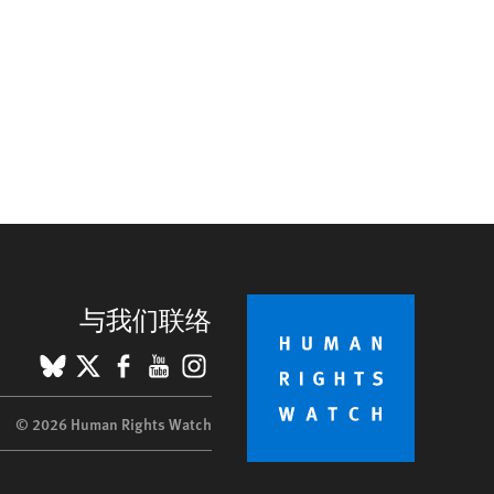
与我们联络
BlueSky
X
Facebook
YouTube
Instagram
© 2026 Human Rights Watch