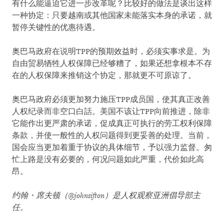
有什么能逼迫它进一步改革呢？比较好的做法是谈出这样
一种协定：只要越南或其他国家未能落实本身的承诺，就
暂停关键性的优惠待遇。
奥巴马政府在说明TPP的预期效益时，必须实事求是。为
自由贸易牺牲人权保障已经够糟了，如果还想拿根本不存
在的人权保障来推销这个协定，那就更不可原谅了。
奥巴马政府必须更加努力施压TPP成员国，使其真正改善
人权纪录而非空口白話。美国不该让TPP向前推进，除非
它能作出更严肃的承诺，促成真正可执行的劳工权利保障
条款，并使一般性的人权问题得到更妥善的处理。当前，
国会应当更加着重于协议的具体细节，予以强力监督。匆
忙上路是没有必要的，何况问题如此严重，代价如此高
昂。
约翰・席夫顿（
@johnsifton
）是人权观察亚洲倡导部主
任。