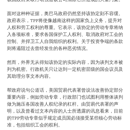
面对这种种证据，奥巴马政府仍然坚持该协定刻不容缓。
政府表示，TPP将使像越南这样的国家负上义务，提升对
人权和劳工权利的尊重。它表示，该协定的劳动专章将纳
入各项标准，要求各国保护工人权利、取消政府对工会的
控制、并捍卫工人自我组织的权利。关于投资争端的条款
则将遏阻过去曾经发生的各种恶劣情况。
然而，外界无从得知该协定的实际内容，因为谈判文本被
列为机密。行政机关只让达到一定机密层级的国会议员及
其助理分享文本内容。
帮政府说句公道话，美国贸易代表署曾设法改善协定部分
重要内容，例如劳动专章，行政部门也试图利用整体谈判
做为施压各国改善人权纪录的杠杆。由贸易代表署的声
明，以及曾看过文本内容的人士所透露的讯息看来，目前
的TPP劳动专章似乎规定成员国必须接受某些核心劳动标
准，包括组织工会的权利。