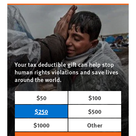
Your tax deductible gift can help stop
human rights violations and save lives
around the world.
$50
$100
$250
$500
$1000
Other