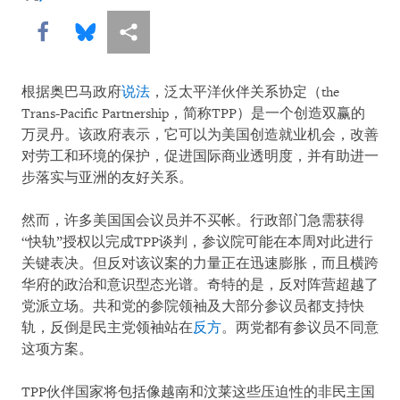
johnsifton
Share this via Facebook
Share this via Bluesky
More sharing options
根据奥巴马政府
说法
，泛太平洋伙伴关系协定（the
Trans-Pacific Partnership，简称TPP）是一个创造双赢的
万灵丹。该政府表示，它可以为美国创造就业机会，改善
对劳工和环境的保护，促进国际商业透明度，并有助进一
步落实与亚洲的友好关系。
然而，许多美国国会议员并不买帐。行政部门急需获得
“快轨”授权以完成TPP谈判，参议院可能在本周对此进行
关键表决。但反对该议案的力量正在迅速膨胀，而且横跨
华府的政治和意识型态光谱。奇特的是，反对阵营超越了
党派立场。共和党的参院领袖及大部分参议员都支持快
轨，反倒是民主党领袖站在
反方
。两党都有参议员不同意
这项方案。
TPP伙伴国家将包括像越南和汶莱这些压迫性的非民主国