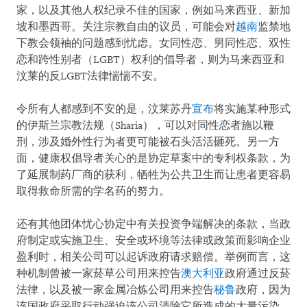
家，以及其他人权纪录不佳的国家，例如马来西亚、新加
坡和墨西哥。关注宗教自由的议员，可能会对
越南
监禁地
下教会领袖的问题感到忧虑。女同性恋、男同性恋、双性
恋和跨性别者（LGBT）权利的倡导者，则为马来西亚和
汶莱的反LGBT法律惴惴不安。
令所有人都感到不安的是，汶莱苏丹
宣布
将实施某种形式
的伊斯兰宗教法规（Sharia），可以对同性恋者施以鞭
刑，涉及婚外性行为者更可能被石头活活砸死。另一方
面，健康权倡导者关心的是协定草案中的专利权条款，为
了延展制药厂商的获利，牺牲为公共卫生而让患者更容易
取得救命所需的学名药的努力。
还有其他团体忧心协定中有关投资争端解决的条款，当政
府制定或实施卫生、安全或环境等法律或政策而影响企业
盈利时，相关公司可以起诉政府请求赔偿。举例而言，这
种机制曾被一家菸草公司用来控告
澳大利亚
政府通过反菸
法律，以及被一家金属冶炼公司用来控告
秘鲁
政府，因为
该国政府采取行动强迫该公司清除它所造成的大量污染。