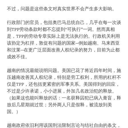
不过，问题是这些条文对真实世界不会产生多大影响。
行政部门的官员，包括奥巴马总统自己，几乎在每一次谈
到TPP劳动条款时都不忘提到“可执行”一词。然而真相
是，TPP的劳动专章实际上是无法执行的。行政机关利用
该协定为杠捍，敦促有问题的国家─例如越南、马来西亚
和汶莱─在更广泛层面改善人权纪录的努力，目前为止都
成效不佳。
越南的情况最能说明问题。美国已花了将近四年时间，施
压越南改善其人权纪录，特别是劳工权利，所用的杠杆不
仅是TPP，还包括更紧密的军事关系。美国得到的回应，
不过是少许承诺，小小进展，外加几名政治犯的释放。
（如果这也能叫释放的话：一名获释囚犯已病入膏盲，释
放后几星期就过世；另外两人只是假释，被流放到美
国。）
越南政府依旧利用该国刑法限制言论与结社自由的条文，