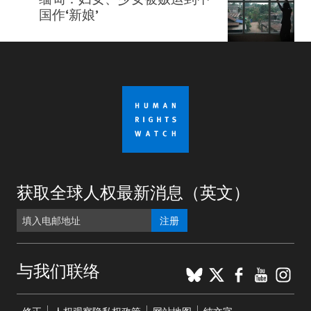
国作‘新娘’
获取全球人权最新消息（英文）
注册
BlueSky
X
Faceboo
YouTu
Ins
与我们联络
Footer
修正
人权观察隐私权政策
网站地图
纯文字