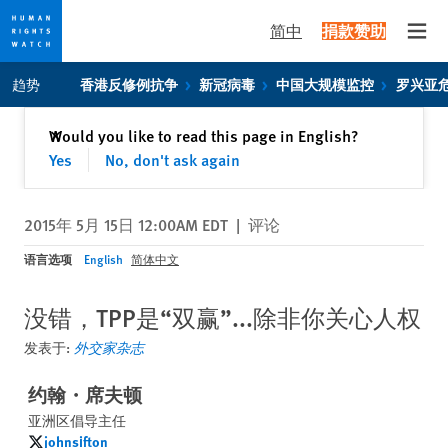
简中
捐款赞助
Open
Skip
Skip
趋势
香港反修例抗争
新冠病毒
中国大规模监控
罗兴亚
to
to
cookie
main
关闭
Would you like to read this page in English?
✕
privacy
content
Yes
No, don't ask again
notice
2015年 5月 15日 12:00AM EDT
|
评论
语言选项
English
简体中文
没错，TPP是“双赢”...除非你关心人权
发表于:
外交家杂志
约翰・席夫顿
亚洲区倡导主任
johnsifton