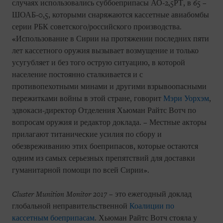
случаях использовались суббоеприпасы АО-2,5РТ, в 65 –
ШОАБ-0,5, которыми снаряжаются кассетные авиабомбы
серии РБК советского/российского производства.
«Использование в Сирии на протяжении последних пяти
лет кассетного оружия вызывает возмущение и только
усугубляет и без того острую ситуацию, в которой
население постоянно сталкивается и с
противопехотными минами и другими взрывоопасными
пережитками войны в этой стране, говорит
Мэри Уорхэм
,
эдвокаси-директор Отделения Хьюман Райтс Вотч по
вопросам оружия и редактор доклада. – Местные акторы
прилагают титанические усилия по сбору и
обезвреживанию этих боеприпасов, которые остаются
одним из самых серьезных препятствий для доставки
гуманитарной помощи по всей Сирии».
Cluster
Munition
Monitor 2017
– это ежегодный доклад
глобальной неправительственной
Коалиции по
кассетным боеприпасам
. Хьюман Райтс Вотч стояла у