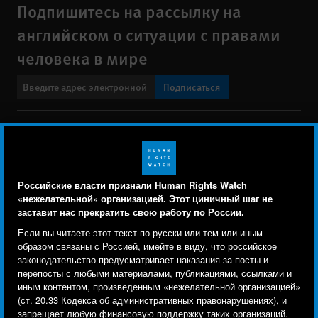
Подпишитесь на рассылку на
английском о ситуации с правами
человека в мире
Подписаться
BlueSky
X
Faceboo
YouTu
Ins
Свяжитесь с нами
Footer
Заявление о политике конфиденциальности
Карта сайта
Российские власти признали Human Rights Watch
menu
«нежелательной» организацией. Этот циничный шаг не
Text Version
заставит нас прекратить свою работу по России.
Human Rights Watch cookie preferences
Мы используем файлы cookie, технологии
Если вы читаете этот текст по-русски или тем или иным
© 2026 Human Rights Watch
отслеживания и сторонние аналитические
образом связаны с Россией, имейте в виду, что российское
законодательство предусматривает наказания за посты и
инструменты, чтобы лучше понять, кто посещает
Human Rights Watch
| 350 Fifth Avenue, 34th Floor | New York,
NY
перепосты с любыми материалами, публикациями, ссылками и
сайт, и улучшить ваш опыт взаимодействия с ним.
10118-3299
USA
|
t
1.212.290.4700
иным контентом, произведенным «нежелательной организацией»
(ст. 20.33 Кодекса об административных правонарушениях), и
Используя наш сайт, вы соглашаетесь с этим.
Human Rights Watch
is a 501(C)(3) nonprofit registered in the US
запрещает любую финансовую поддержку таких организаций.