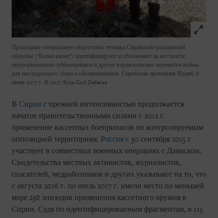
Click to
Прошедшие специальную подготовку техники Сирийской гражданской
обороны ("Белые каски") идентифицируют и обозначают на местности
неразорвавшиеся суббоеприпасы и другие взрывоопасные пережитки войны
для последующего сбора и обезвреживания. Сирийская провинция Идлиб, 8
июня 2017 г.
© 2017 Syria Civil Defense
В
Сирии
с прежней интенсивностью продолжается
начатое правительственными силами с 2012 г.
применение кассетных боеприпасов по контролируемым
оппозицией территориям.
Россия
с 30 сентября 2015 г.
участвует в совместных военных операциях с Дамаском.
Свидетельства местных активистов, журналистов,
спасателей, медработников и других указывают на то, что
с августа 2016 г. по июль 2017 г. имели место по меньшей
мере 238 эпизодов применения кассетного оружия в
Сирии. Судя по идентифицированным фрагментам, в 115