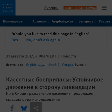
Русский
ПОЖЕРТВОВАТЬ СЕЙЧАС
Open
Skip
Skip
Популярное
Армения
Азербайджан
Беларусь
Россия
to
to
cookie
main
закрыть
Would you like to read this page in English?
✕
privacy
content
Yes
No, don't ask again
notice
31 августа 2017, 4:00AM EDT
|
Новости
Доступно на
English
العربية
简体中文
Français
Русский
Кассетные боеприпасы: Устойчивое
движение в сторону ликвидации
Но в Сирии гражданское население продолжает
страдать от их использования
Share this via Facebook
Share this via Bluesky
Share this via Поделиться