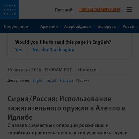
Русский
ПОЖЕРТВОВАТЬ СЕЙЧАС
Open
Skip
Skip
Популярное
Армения
Азербайджан
Беларусь
Россия
to
to
cookie
main
закрыть
Would you like to read this page in English?
✕
privacy
content
Yes
No, don't ask again
notice
16 августа 2016, 12:00AM EDT
|
Новости
Доступно на
English
العربية
Français
Русский
Сирия/Россия: Использование
зажигательного оружия в Алеппо и
Идлибе
С начала совместных операций российских и
сирийских правительственных сил участились случаи