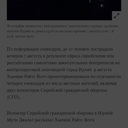
Click to
Фотография авианалета с использованием зажигательного оружия, сделанная
жителем Идлиба из дома в 23:08 по местному времени 7 августа 2016 г.
©
2016, частное фото
По информации очевидцев, до 10 человек пострадали
вечером 7 августа в результате сброса сирийскими или
российскими самолетами зажигательных боеприпасов на
контролируемый оппозицией город Идлиб. 9 августа
Хьюман Райтс Вотч проинтервьюировала по отдельности
четырех очевидцев из числа местных жителей, включая
двух волонтеров Сирийской гражданской обороны
(СГО).
Волонтер Сирийской гражданской обороны в Идлибе
Мути Джалал рассказал Хьюман Райтс Вотч: