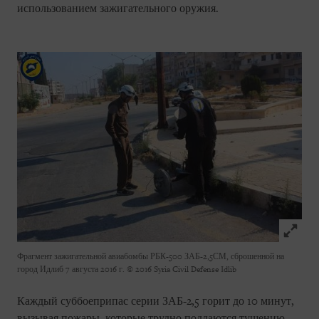
использованием зажигательного оружия.
Click to
Фрагмент зажигательной авиабомбы РБК-500 ЗАБ-2,5СМ, сброшенной на
город Идлиб 7 августа 2016 г.
© 2016 Syria Civil Defense Idlib
Каждый суббоеприпас серии ЗАБ-2,5 горит до 10 минут,
вызывая пожары, которые трудно поддаются тушению.