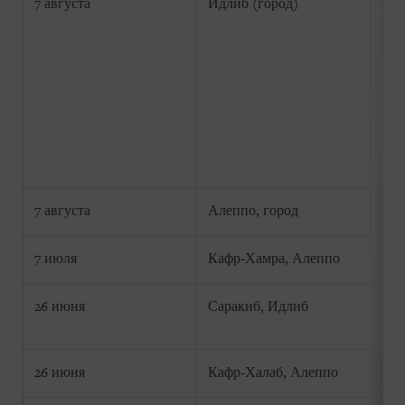
7 августа
Идлиб (город)
2-1
7 августа
Алеппо, город
1 р
7 июля
Кафр-Хамра, Алеппо
Не 
26 июня
Саракиб, Идлиб
1 р
26 июня
Кафр-Халаб, Алеппо
Не 