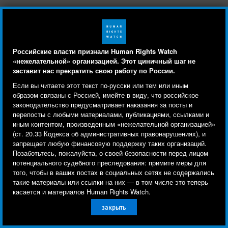
Российские власти признали Human Rights Watch
«нежелательной» организацией. Этот циничный шаг не
заставит нас прекратить свою работу по России.
Human Rights Watch cookie preferences
Мы используем файлы cookie, технологии
Если вы читаете этот текст по-русски или тем или иным
отслеживания и сторонние аналитические
образом связаны с Россией, имейте в виду, что российское
законодательство предусматривает наказания за посты и
инструменты, чтобы лучше понять, кто посещает
перепосты с любыми материалами, публикациями, ссылками и
Your tax deductible gift can help stop
сайт, и улучшить ваш опыт взаимодействия с ним.
иным контентом, произведенным «нежелательной организацией»
human rights violations and save lives
(ст. 20.33 Кодекса об административных правонарушениях), и
Используя наш сайт, вы соглашаетесь с этим.
around the world.
запрещает любую финансовую поддержку таких организаций.
Ознакомьтесь с нашей
политикой
Позаботьтесь, пожалуйста, о своей безопасности перед лицом
потенциального судебного преследования: примите меры для
конфиденциальности,
чтобы узнать, для чего
$50
$100
того, чтобы в ваших постах в социальных сетях не содержались
используются файлы cookie и как изменить ваши
такие материалы или ссылки на них — в том числе это теперь
настройки.
касается и материалов Human Rights Watch.
$250
$500
закрыть
Другое
Принять
$1000
Other