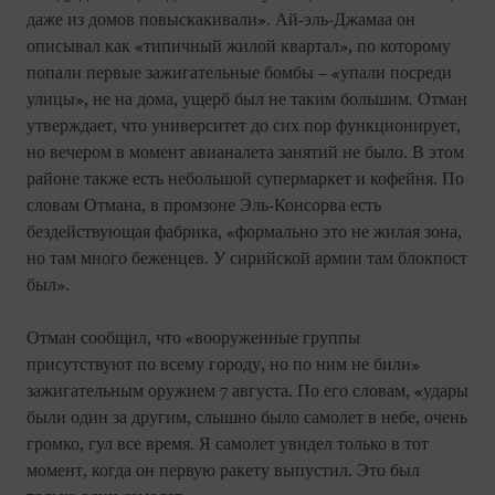
даже из домов повыскакивали». Ай-эль-Джамаа он
описывал как «типичный жилой квартал», по которому
попали первые зажигательные бомбы – «упали посреди
улицы», не на дома, ущерб был не таким большим. Отман
утверждает, что университет до сих пор функционирует,
но вечером в момент авианалета занятий не было. В этом
районе также есть небольшой супермаркет и кофейня. По
словам Отмана, в промзоне Эль-Консорва есть
бездействующая фабрика, «формально это не жилая зона,
но там много беженцев. У сирийской армии там блокпост
был».
Отман сообщил, что «вооруженные группы
присутствуют по всему городу, но по ним не били»
зажигательным оружием 7 августа. По его словам, «удары
были один за другим, слышно было самолет в небе, очень
громко, гул все время. Я самолет увидел только в тот
момент, когда он первую ракету выпустил. Это был