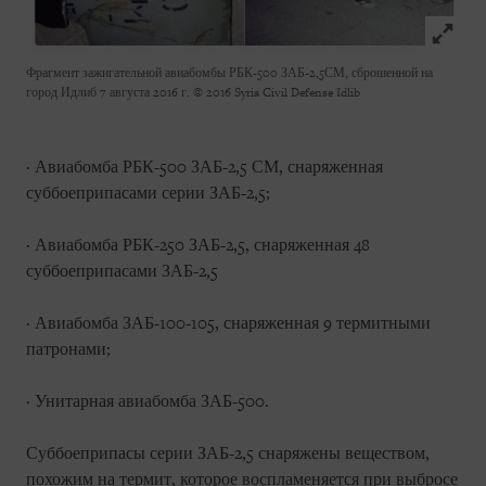
Click to
Фрагмент зажигательной авиабомбы РБК-500 ЗАБ-2,5СМ, сброшенной на
город Идлиб 7 августа 2016 г.
© 2016 Syria Civil Defense Idlib
· Авиабомба РБК-500 ЗАБ-2,5 СМ, снаряженная
суббоеприпасами серии ЗАБ-2,5;
· Авиабомба РБК-250 ЗАБ-2,5, снаряженная 48
суббоеприпасами ЗАБ-2,5
· Авиабомба ЗАБ-100-105, снаряженная 9 термитными
патронами;
· Унитарная авиабомба ЗАБ-500.
Суббоеприпасы серии ЗАБ-2,5 снаряжены веществом,
похожим на термит, которое воспламеняется при выбросе