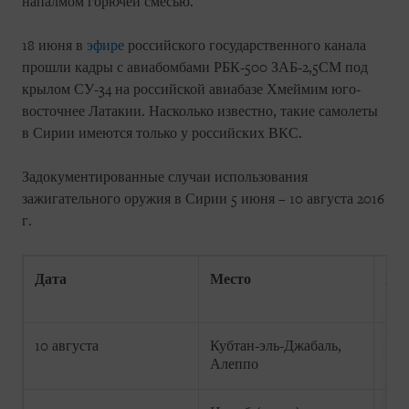
напалмом горючей смесью.
18 июня в
эфире
российского государственного канала
прошли кадры с авиабомбами РБК-500 ЗАБ-2,5СМ под
крылом СУ-34 на российской авиабазе Хмеймим юго-
восточнее Латакии. Насколько известно, такие самолеты
в Сирии имеются только у российских ВКС.
Задокументированные случаи использования
зажигательного оружия в Сирии 5 июня – 10 августа 2016
г.
Дата
Место
Пот
10 августа
Кубтан-эль-Джабаль,
Не 
Алеппо