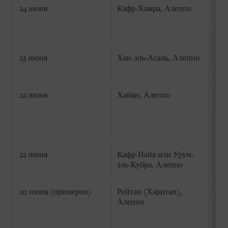
24 июня
Кафр-Хамра, Алеппо
Не 
23 июня
Хан-эль-Асаль, Алеппо
Не 
22 июня
Хайян, Алеппо
Не 
22 июня
Кафр-Найя или Урум-
2 р
эль-Кубра, Алеппо
оче
20 июня (примерно)
Рейтан (Харитан),
Не 
Алеппо