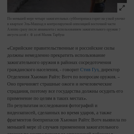
Click to
По меньшей мере четыре зажигательных суббоеприпаса горят на узкой улочке
в квартале Эль-Машхад в контролируемой оппозицией восточной части
Алеппо сразу после авианалета с использованием зажигательного оружия 7
августа 2016 г.
© 2016 Малик Тарбуш
«Сирийские правительственные и российские силы
должны немедленно прекратить использование
зажигательного оружия в районах сосредоточения
гражданского населения, - говорит
Стив Гуз
, директор
Отделения Хьюман Райтс Вотч по вопросам оружия. –
Оно причиняет страшные ожоги и нечеловеческие
страдания, поэтому все государства должны осудить его
применение по целям в таких местах».
По результатам исследования фотографий и
видеозаписей, сделанных во время ударов, а также
фрагментов боеприпасов Хьюман Райтс Вотч выявила по
меньшей мере 18 случаев применения зажигательного