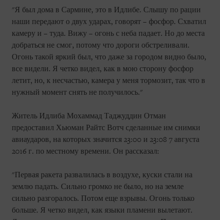
"Я был дома в Сармине, это в Идлибе. Слышу по рации
наши передают о двух ударах, говорят – фосфор. Схватил
камеру и – туда. Вижу – огонь с неба падает. Но до места
добраться не смог, потому что дороги обстреливали.
Огонь такой яркий был, что даже за городом видно было,
все видели. Я четко видел, как в мою сторону фосфор
летит, но, к несчастью, камера у меня тормозит, так что в
нужный момент снять не получилось."
Житель Идлиба Мохаммад Таджуддин Отман
предоставил Хьюман Райтс Вотч сделанные им снимки
авиаударов, на которых значится 23:00 и 23:08 7 августа
2016 г. по местному времени. Он рассказал:
"Первая ракета развалилась в воздухе, куски стали на
землю падать. Сильно громко не было, но на земле
сильно разгоралось. Потом еще взрывы. Огонь только
больше. Я четко видел, как языки пламени вылетают.