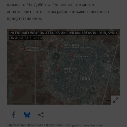
называют Эд-Даббит». Он заявил, что может
«подтвердить, что в этом районе никакого военного
присутствия нет».
Click to
Share this via Facebook
Share this via Bluesky
Share this via Поделиться
Спутниковые снимки от 1 августа 2016 г. © DigitalGlobe – NextView.