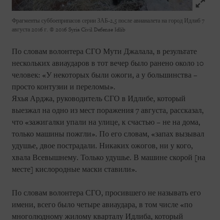
Click to
Фрагменты суббоеприпасов серии ЗАБ-2,5 после авианалета на город Идлиб 7
августа 2016 г.
© 2016 Syria Civil Defense Idlib
По словам волонтера СГО Мути Джалала, в результате
нескольких авиаударов в тот вечер было ранено около 10
человек: «У некоторых были ожоги, а у большинства –
просто контузии и переломы».
Яхья Арджа, руководитель СГО в Идлибе, который
выезжал на одно из мест поражения 7 августа, рассказал,
что «зажигалки упали на улице, к счастью – не на дома,
только машины пожгли». По его словам, «запах вызывал
удушье, двое пострадали. Никаких ожогов, ни у кого,
хвала Всевышнему. Только удушье. В машине скорой [на
месте] кислородные маски ставили».
По словам волонтера СГО, просившего не называть его
имени, всего было четыре авиаудара, в том числе «по
многолюдному жилому кварталу Идлиба, который