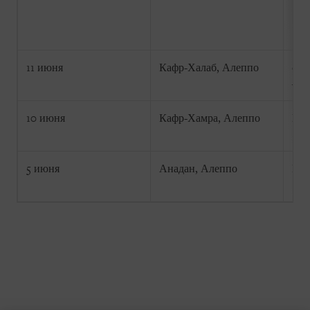
11 июня
Кафр-Халаб, Алеппо
6 р
Age
10 июня
Кафр-Хамра, Алеппо
Не 
5 июня
Анадан, Алеппо
Не 