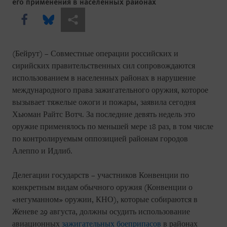
его применения в населенных районах
Share this via Facebook
Share this via Bluesky
Share this via Поделиться
(Бейрут) – Совместные операции российских и
сирийских правительственных сил сопровождаются
использованием в населенных районах в нарушение
международного права зажигательного оружия, которое
вызывает тяжелые ожоги и пожары, заявила сегодня
Хьюман Райтс Вотч. За последние девять недель это
оружие применялось по меньшей мере 18 раз, в том числе
по контролируемым оппозицией районам городов
Алеппо и Идлиб.
Делегации государств – участников Конвенции по
конкретным видам обычного оружия (Конвенции о
«негуманном» оружии, КНО), которые собираются в
Женеве 29 августа, должны осудить использование
авиационных
зажигательных боеприпасов
в районах