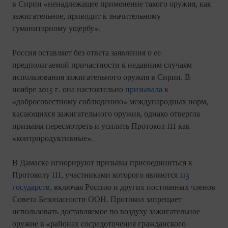
в Сирии «ненадлежащее применение такого оружия, как
зажигательное, приводит к значительному
гуманитарному ущербу».
Россия оставляет без ответа заявления о ее
предполагаемой причастности к недавним случаям
использования зажигательного оружия в Сирии. В
ноябре 2015 г. она настоятельно
призывала
к
«добросовестному соблюдению» международных норм,
касающихся зажигательного оружия, однако отвергла
призывы пересмотреть и усилить Протокол III как
«контрпродуктивные».
В Дамаске игнорируют призывы присоединиться к
Протоколу III, участниками которого являются
113
государств
, включая Россию и других постоянных членов
Совета Безопасности ООН. Протокол запрещает
использовать доставляемое по воздуху зажигательное
оружие в «районах сосредоточения гражданского