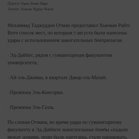
Дороги: Open Street Maps
Анализ: Human Rights Watch
Мохаммад Таджуддин Отман предоставил Хьюман Райтс
Вотч список мест, по которым 7 августа были нанесены
удары с использованием зажигательных боеприпасов:
· Эд-Даббит, рядом с гуманитарным факультетом
университета;
· Ай-эль-Джамаа, в квартале Давар-эль-Малаб;
· Промзона Эль-Консорва;
· Промзона Эль-Газль.
По словам Отмана, во время удара по гуманитарному
факультету в Эд-Даббите зажигательные бомбы «падали
между домами, люди были напуганы, стали паниковать,