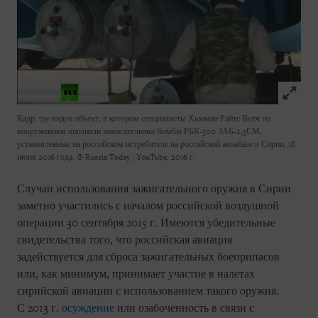
Click to
Кадр, где виден объект, в котором специалисты Хьюман Райтс Вотч по
вооружениям опознали зажигательные бомбы РБК-500 ЗАБ-2,5СМ,
установленные на российском истребителе на российской авиабазе в Сирии, 18
июня 2016 года.
© Russia Today / YouTube, 2016 г.
Случаи использования зажигательного оружия в Сирии
заметно участились с началом российской воздушной
операции 30 сентября 2015 г. Имеются убедительные
свидетельства того, что российская авиация
задействуется для сброса зажигательных боеприпасов
или, как минимум, принимает участие в налетах
сирийской авиации с использованием такого оружия.
С 2013 г.
осуждение
или озабоченность в связи с