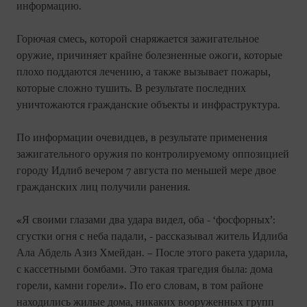
информацию.
Горючая смесь, которой снаряжается зажигательное
оружие, причиняет крайне болезненные ожоги, которые
плохо поддаются лечению, а также вызывает пожары,
которые сложно тушить. В результате последних
уничтожаются гражданские объекты и инфраструктура.
По информации очевидцев, в результате применения
зажигательного оружия по контролируемому оппозицией
городу Идлиб вечером 7 августа по меньшей мере двое
гражданских лиц получили ранения.
«Я своими глазами два удара видел, оба - ‘фосфорных’:
сгустки огня с неба падали, - рассказывал житель Идлиба
Ала Абдель Азиз Хмейдан. – После этого ракета ударила,
с кассетными бомбами. Это такая трагедия была: дома
горели, камни горели». По его словам, в том районе
находились жилые дома, никаких вооруженных групп