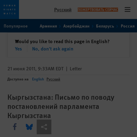
Русский
ПОЖЕРТВОВАТЬ СЕЙЧАС
Open
Skip
Skip
Популярное
Армения
Азербайджан
Беларусь
Россия
to
to
cookie
main
закрыть
Would you like to read this page in English?
✕
privacy
content
Yes
No, don't ask again
notice
21 июня 2011, 9:33AM EDT
|
Letter
Доступно на
English
Русский
Кыргызстана: Письмо по поводу
постановлений парламента
Кыргызстана
Share this via Facebook
Share this via Bluesky
Share this via Поделиться