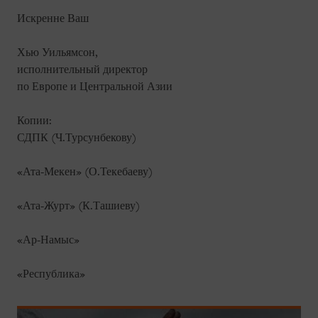
Искренне Ваш
Хью Уильямсон,
исполнительный директор
по Европе и Центральной Азии
Копии:
СДПК (Ч.Турсунбекову)
«Ата-Мекен» (О.Текебаеву)
«Ата-Журт» (К.Ташиеву)
«Ар-Намыс»
«Республика»