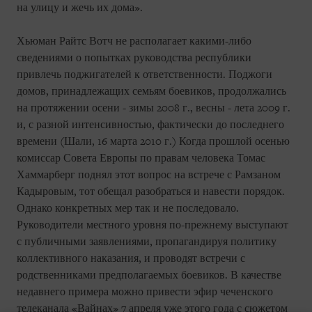
на улицу и жечь их дома».
Хьюман Райтс Вотч не располагает какими-либо
сведениями о попытках руководства республики
привлечь поджигателей к ответственности. Поджоги
домов, принадлежащих семьям боевиков, продолжались
на протяжении осени - зимы 2008 г., весны - лета 2009 г.
и, с разной интенсивностью, фактически до последнего
времени (Шали, 16 марта 2010 г.) Когда прошлой осенью
комиссар Совета Европы по правам человека Томас
Хаммарберг поднял этот вопрос на встрече с Рамзаном
Кадыровым, тот обещал разобраться и навести порядок.
Однако конкретных мер так и не последовало.
Руководители местного уровня по-прежнему выступают
с публичными заявлениями, пропагандируя политику
коллективного наказания, и проводят встречи с
родственниками предполагаемых боевиков. В качестве
недавнего примера можно привести эфир чеченского
телеканала «Вайнах» 7 апреля уже этого года с сюжетом