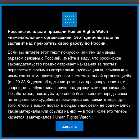
о такой встрече. Мэр Грозного Муслим Хучиев открыто
угрожал, что к родителям боевиков будут относиться так
же, как их дети относятся к другим гражданам. А префект
Старопромысловского района Зелимхан Истамулов
Российские власти признали Human Rights Watch
заявлял под камеру: «Если вы думаете, что после нашего
«нежелательной» организацией. Этот циничный шаг не
заставит нас прекратить свою работу по России.
разговора вы пойдете домой и будете там спокойно жить,
Human Rights Watch cookie preferences
Мы используем файлы cookie, технологии
- вы серьезно ошибаетесь». Все это происходило в
Если вы читаете этот текст по-русски или тем или иным
отслеживания и сторонние аналитические
образом связаны с Россией, имейте в виду, что российское
присутствии республиканского уполномоченного по
законодательство предусматривает наказания за посты и
правам человека, который, похоже, был вполне согласен с
инструменты, чтобы лучше понять, кто посещает
перепосты с любыми материалами, публикациями, ссылками и
выступавшими.
сайт, и улучшить ваш опыт взаимодействия с ним.
иным контентом, произведенным «нежелательной организацией»
(ст. 20.33 Кодекса об административных правонарушениях), и
Используя наш сайт, вы соглашаетесь с этим.
запрещает любую финансовую поддержку таких организаций.
Ознакомьтесь с нашей
политикой
Позаботьтесь, пожалуйста, о своей безопасности перед лицом
Карательные поджоги домов:
потенциального судебного преследования: примите меры для
конфиденциальности,
чтобы узнать, для чего
международное право и прецеденты
того, чтобы в ваших постах в социальных сетях не содержались
используются файлы cookie и как изменить ваши
такие материалы или ссылки на них — в том числе это теперь
настройки.
касается и материалов Human Rights Watch.
Произвольное уничтожение дома и имущества человека
закрыть
не может быть оправданным ни при каких
Другое
Принять
обстоятельствах и является грубым нарушением целого