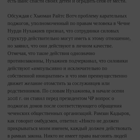
есть шанс спасти своих детей и оградить себя от мести.
Обсуждая с Хьюман Райтс Вотч проблему карательных
поджогов, уполномоченный по правам человека в Чечне
Нурди Нухажиев признал, что сотрудники силовых
структур действительно могут иметь к этому отношение,
но заявил, что они действуют в личном качестве.
Отмечая, что такие действия однозначно
противозаконны, Нухажиев подчеркивал, что силовики
действуют «импульсивно и исключительно по
собственной инициативе» и что ими преимущественно
движет желание отомстить за сослуживцев или
родственников. По словам Нухажиева, в начале осени
2008 г. он ставил перед президентом ЧР вопрос о
поджогах домов после соответствующего обращения
чеченских общественных организаций. Рамзан Кадыров,
как говорит омбудсмен, ответил: «Никто не должен
прикрываться моим именем, каждый должен действовать
в рамках закона. Никто не имеет права выгонять людей