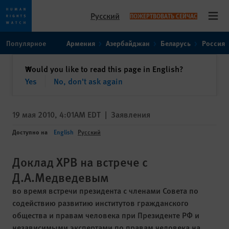
Русский
ПОЖЕРТВОВАТЬ СЕЙЧАС
Open
Skip
Skip
Популярное
Армения
Азербайджан
Беларусь
Россия
to
to
cookie
main
закрыть
Would you like to read this page in English?
✕
privacy
content
Yes
No, don't ask again
notice
19 мая 2010, 4:01AM EDT
|
Заявления
Доступно на
English
Русский
Доклад ХРВ на встрече с
Д.А.Медведевым
во время встречи президента с членами Совета по
содействию развитию институтов гражданского
общества и правам человека при Президенте РФ и
независимыми экспертами по правам человека на