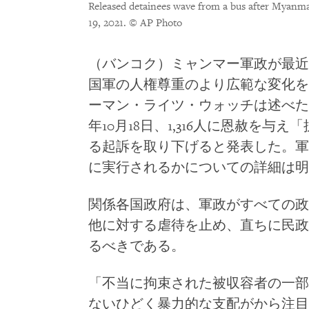
Released detainees wave from a bus after Myanma
19, 2021.
© AP Photo
（バンコク）ミャンマー軍政が最近
国軍の人権尊重のより広範な変化を
ーマン・ライツ・ウォッチは述べた。
年10月18日、1,316人に恩赦を与え
る起訴を取り下げると発表した。軍
に実行されるかについての詳細は明
関係各国政府は、軍政がすべての政
他に対する虐待を止め、直ちに民政
るべきである。
「不当に拘束された被収容者の一部
ないひどく暴力的な支配がから注目