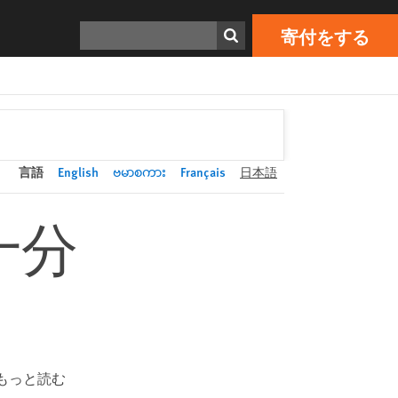
寄付をする
Print
検索
寄付をする
言語
English
ဗမာစကား
Français
日本語
十分
もっと読む