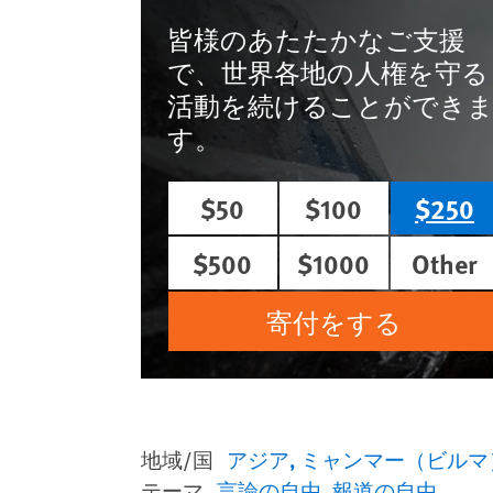
皆様のあたたかなご支援
で、世界各地の人権を守る
活動を続けることができ
す。
$50
$100
$250
$500
$1000
Other
寄付をする
地域/国
アジア
ミャンマー（ビルマ
テーマ
言論の自由
報道の自由