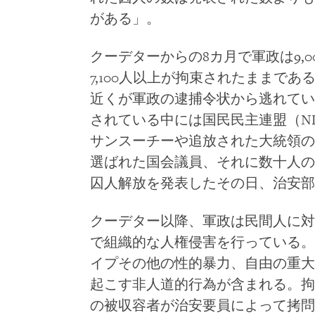
がある」。
クーデターからの8カ月で軍政は9,0
7,100人以上が拘束されたままである
近くが軍政の逮捕令状から逃れてい
されている中には国民民主連盟（N
サンスーチーや追放された大統領の
選ばれた国会議員、それに数十人の
囚人解放を発表したその日、治安部
クーデター以降、軍政は民間人に対
で組織的な人権侵害を行っている。
イプその他の性的暴力、自由の重大
起こす非人道的行為が含まれる。拘
の被収容者が治安要員によって拷問