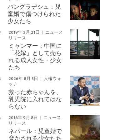
バングラデシュ：児
童婚で傷つけられた
少女たち
2019年 3月 21日
ニュース
リリース
ミャンマー：中国に
「花嫁」として売ら
れる成人女性・少女
たち
2026年 8月 5日
人権ウォ
ッチ
救った赤ちゃんを、
乳児院に入れてはな
らない
2016年 9月 8日
ニュース
リリース
ネパール：児童婚で
脅かされる少女たち