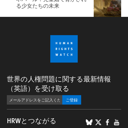
る少女たちの未来
世界の人権問題に関する最新情報
（英語）を受け取る
ご登録
BlueSky
X
Faceb
You
HRWとつながる