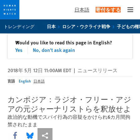
日本語
寄付をする
Open
Skip
Skip
トレンディング
日本
ロシア・ウクライナ戦争
子どもの権
to
to
cookie
main
閉じる
Would you like to read this page in English?
✕
privacy
content
Yes
No, don't ask again
notice
2018年 5月 12日 11:00AM EDT
|
ニュースリリース
言語
English
日本語
カンボジア：ラジオ・フリー・アジ
アの元ジャーナリストらを釈放せよ
政治的な動機でスパイ行為の容疑をかけられ6カ月間拘
禁されたまま
Share this via Facebook
Share this via Bluesky
More sharing options