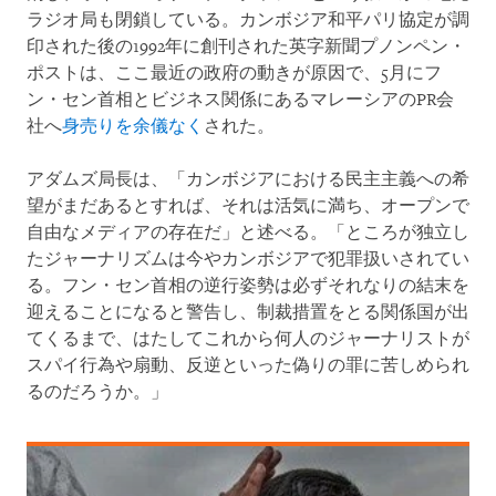
ラジオ局も閉鎖している。カンボジア和平パリ協定が調
印された後の1992年に創刊された英字新聞プノンペン・
ポストは、ここ最近の政府の動きが原因で、5月にフ
ン・セン首相とビジネス関係にあるマレーシアのPR会
社へ
身売りを余儀なく
された。
アダムズ局長は、「カンボジアにおける民主主義への希
望がまだあるとすれば、それは活気に満ち、オープンで
自由なメディアの存在だ」と述べる。「ところが独立し
たジャーナリズムは今やカンボジアで犯罪扱いされてい
る。フン・セン首相の逆行姿勢は必ずそれなりの結末を
迎えることになると警告し、制裁措置をとる関係国が出
てくるまで、はたしてこれから何人のジャーナリストが
スパイ行為や扇動、反逆といった偽りの罪に苦しめられ
るのだろうか。」