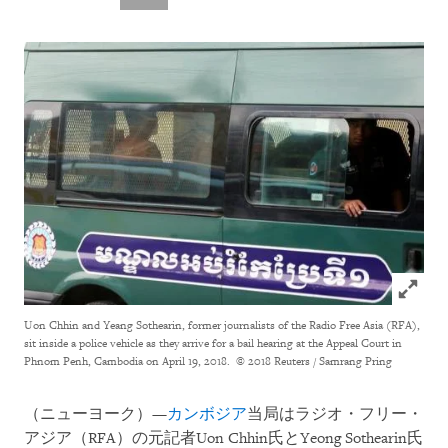
Click to
Uon Chhin and Yeang Sothearin, former journalists of the Radio Free Asia (RFA),
sit inside a police vehicle as they arrive for a bail hearing at the Appeal Court in
Phnom Penh, Cambodia on April 19, 2018.
© 2018 Reuters / Samrang Pring
（ニューヨーク）—
カンボジア
当局はラジオ・フリー・
アジア（RFA）の元記者Uon Chhin氏とYeong Sothearin氏