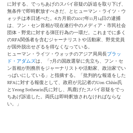
に対する、でっちあげのスパイ容疑の訴追を取り下げ、
無条件で即時釈放すべきだ、とヒューマン・ライツ・ウ
ォッチは本日述べた。6カ月前の2017年11月14日の逮捕
は、フン・セン首相が現在遂行中のメディア・市民社会
団体・野党に対する弾圧行為の一環だ。これまでに多く
のRFA関係者を含むジャーナリストや活動家、野党党員
が国外脱出せざるを得なくなっている。
ヒューマン・ライツ・ウォッチのアジア局局長
ブラッ
ド・アダムズ
は、「7月の国政選挙に先立ち、フン・セ
ン首相が刑務所をジャーナリストや活動家、政治家でい
っぱいにしている」と指摘する。「批判的な報道をした
RFAに対する報復として、政府が元記者のUon Chhin氏
とYeong Sothearin氏に対し、馬鹿げたスパイ容疑をでっ
ちあげ訴追した。両氏は即時釈放されなければならな
い。」