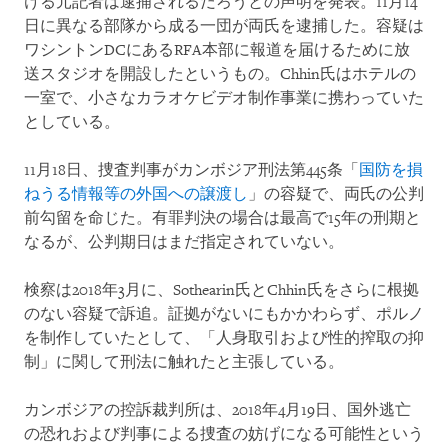
ける元記者は逮捕されるだろうとの声明を発表。11月14
日に異なる部隊から成る一団が両氏を逮捕した。容疑は
ワシントンDCにあるRFA本部に報道を届けるために放
送スタジオを開設したというもの。Chhin氏はホテルの
一室で、小さなカラオケビデオ制作事業に携わっていた
としている。
11月18日、捜査判事がカンボジア刑法第445条「
国防を損
ねうる情報等の外国への譲渡し
」の容疑で、両氏の公判
前勾留を命じた。有罪判決の場合は最高で15年の刑期と
なるが、公判期日はまだ指定されていない。
検察は2018年3月に、Sothearin氏とChhin氏をさらに根拠
のない容疑で訴追。証拠がないにもかかわらず、ポルノ
を制作していたとして、「人身取引および性的搾取の抑
制」に関して刑法に触れたと主張している。
カンボジアの控訴裁判所は、2018年4月19日、国外逃亡
の恐れおよび判事による捜査の妨げになる可能性という