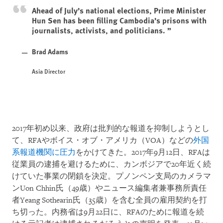
Ahead of July’s national elections, Prime Minister
Hun Sen has been filling Cambodia’s prisons with
journalists, activists, and politicians.
Brad Adams
Asia Director
2017年初め以来、政府は批判的な報道を抑制しようとし
て、RFAやボイス・オブ・アメリカ（VOA）などの
外国
系報道機関に圧力
をかけてきた。2017年9月12日、RFAは
従業員の逮捕を避けるために、カンボジアで20年近く続
けていた事業の閉鎖を決定。プノンペン支局のカメラマ
ンUon Chhin氏（49歳）やニュース編集者兼事務所責任
者Yeang Sothearin氏（35歳）を含む全員の雇用契約を打
ち切った。内務省は9月22日に、RFAのために報道を続