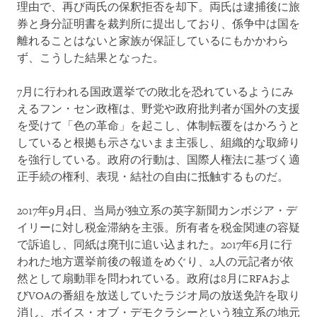
理由で、再び両氏の保釈拒否を却下。両氏は逮捕後に旅
券と身分証明書を裁判所に提出しており、係争中は国を
離れることはないと家族が保証しているにもかかわら
ず、こうした結果となった。
7月に行われる国政選挙での敗北を恐れているようにみ
えるフン・セン政権は、野党や政府批判者が国外の支援
を受けて「色の革命」を起こし、体制転覆をはかろうと
していると根拠も示さないまま主張し、組織的な取締り
を強行している。政府の行動は、国際人権法に基づく適
正手続の権利、表現・結社の自由に抵触するものだ。
2017年9月4日、当局が独立系の英字新聞カンボジア・デ
イリーに対し税金滞納を主張。所有者を税金関連の容疑
で訴追し、同紙は廃刊に追い込まれた。2017年6月に行
われた地方選挙前後の報道をめぐり、2人の元記者が依
然として扇動罪を問われている。政府は8月にRFAおよ
びVOAの番組を放送していたラジオ局の放送免許を取り
消し、ボイス・オブ・デモクラシーという独立系の地元