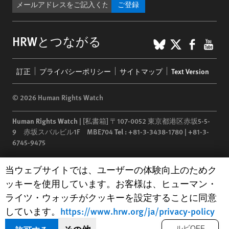
ご登録
BlueSky
X
Faceb
You
HRWとつながる
Footer
訂正
プライバシーポリシー
サイトマップ
Text Version
menu
© 2026 Human Rights Watch
Human Rights Watch
| [私書箱] 〒107-0052 東京都港区赤坂5-5-
9 赤坂スバルビル1F MBE704
Tel :
+81-3-3438-1780 | +81-3-
6745-9475
Human Rights Watch
is a 501(C)(3) nonprofit registered in the US
Human Rights Watch cookie preferences
当ウェブサイトでは、ユーザーの体験向上のためク
under EIN: 13-2875808
ッキーを使用しています。お客様は、ヒューマン・
ライツ・ウォッチがクッキーを設定することに同意
しています。
https://www.hrw.org/ja/privacy-policy
ルビOFF