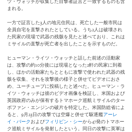
ツ・ウォッチが収集した目撃者証言と一致するものも含
まれる。
一方で証言した3人の地元住民は、死亡した一般市民は
全員自宅を直撃されたとしている。うち2人は破壊され
た民家の現場で武器の残骸を見たと述べており、これは
ミサイルの直撃が死亡者を出したことを示すものだ。
ヒューマン・ライツ・ウォッチと話した前述の活動家
は、攻撃の約10分後には現場となった2軒の民家に到着
し、ほかの活動家たちとともに攻撃で使われた武器の残
骸を収集、それを攻撃後の様子と併せてビデオにおさ
め、ユーチューブに投稿したと述べた。ヒューマン・ラ
イツ・ウォッチは彼のビデオ画像を検証し、米国および
英国政府のみが保有するトマホーク巡航ミサイルのター
ボファン・エンジンの破片を特定した。米国防総省によ
ると、9月23日の攻撃では空爆と併せて駆逐艦
アーレ
イ・バーク
および
フィリピン・シー
から47発のトマホー
ク巡航ミサイルを発射したという。同日の攻撃に英軍は