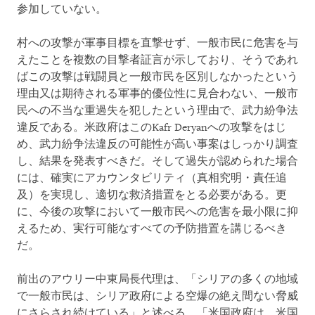
参加していない。
村への攻撃が軍事目標を直撃せず、一般市民に危害を与
えたことを複数の目撃者証言が示しており、そうであれ
ばこの攻撃は戦闘員と一般市民を区別しなかったという
理由又は期待される軍事的優位性に見合わない、一般市
民への不当な重過失を犯したという理由で、武力紛争法
違反である。米政府はこのKafr Deryanへの攻撃をはじ
め、武力紛争法違反の可能性が高い事案はしっかり調査
し、結果を発表すべきだ。そして過失が認められた場合
には、確実にアカウンタビリティ（真相究明・責任追
及）を実現し、適切な救済措置をとる必要がある。更
に、今後の攻撃において一般市民への危害を最小限に抑
えるため、実行可能なすべての予防措置を講じるべき
だ。
前出のアウリー中東局長代理は、「シリアの多くの地域
で一般市民は、シリア政府による空爆の絶え間ない脅威
にさらされ続けている」と述べる。「米国政府は、米国