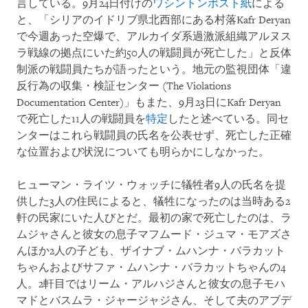
言している。9月24日付けの
ワシントンポスト紙
による
と、「シリアのイドリブ県北西部にある村落Kafr Deryan
で今週あった空爆で、アルカイダ系過激派組織アルヌス
ラ戦線の拠点にいた約50人の戦闘員が死亡した」と反体
制派の戦闘員たちが語ったという。地元の監視団体「違
反行為の収集・検証センター (The Violations
Documentation Center)」もまた、9月23日にKafr Deryan
で死亡した11人の戦闘員を
特定
したと述べている。同セ
ンターはこれら戦闘員の氏名を公表せず、死亡した正確
な位置および状況についても明らかにしなかった。
ヒューマン・ライツ・ウォッチに犠牲者9人の氏名を提
供した3人の住民によると、犠牲になったのは当時ある2
軒の民家にいた人びとだ。最初の家で死亡したのは、ラ
ムジャさんと彼女の息子マフムード・ジュマ・モアズさ
んほか2人の子ども、ザイナブ・ムハンナ・バラカット
ちゃんおよびサファ・ムハンナ・バラカットちゃんの4
人。2軒目ではリーム・アルハジさんと彼女の息子モハ
マドとバスムラ・ジャージャジさん、そして夫のアブデ