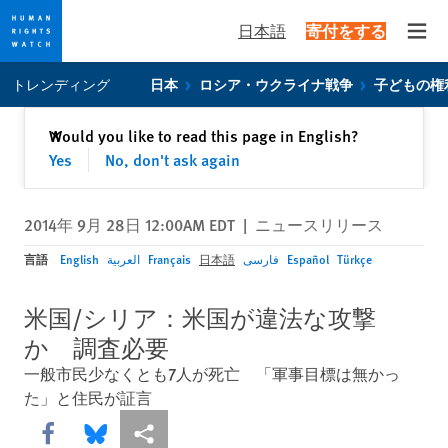
日本語
寄付をする
Open
Skip
Skip
トレンディング
日本
ロシア・ウクライナ戦争
子どもの権
to
to
cookie
main
閉じる
Would you like to read this page in English?
✕
privacy
content
Yes
No, don't ask again
notice
2014年 9月 28日 12:00AM EDT
|
ニュースリリース
言語
English
العربية
Français
日本語
فارسی
Español
Türkçe
米国/シリア：米国が違法な攻撃
か 調査必要
一般市民少なくとも7人が死亡 「軍事目標は無かっ
た」と住民が証言
Share this via Facebook
Share this via Bluesky
More sharing options