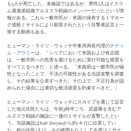
も5人が死亡した。未確認ではあるが、男性2人はイスラ
ム過激派組織アルヌスラ戦線のメンバーだったという情
報がある。これら一般市民が、米国の保有するトマホー
ク巡航ミサイルにより殺害されたという目撃者証言と一
致する動画もある。
ヒューマン・ライツ・ウォッチ中東局局長代理の
ナディ
ム・アウリー
は、「シリアにおいて米国および有志国
は、一般市民への危害を避けるために実行可能な措置を
すべてとるべきだ」と述べる。「米政府は一般市民が犠
牲となったことで、不法の可能性がある当該攻撃を調査
し、その結果を公表すべきだ。その上で、不正行為が認
められた場合には適切な救済措置を約束すべきだ。」
ヒューマン・ライツ・ウォッチにスカイプを通じて証言
した地元住民たちは、午前3時半ごろ、武器庫を含むア
ルヌスラ戦線の施設に一連のミサイルが直撃したとい
う。当該施設はKafr Deryanから約1キロに位置してい
た。村の住民2人は、その後間もなくして今度はミサイ