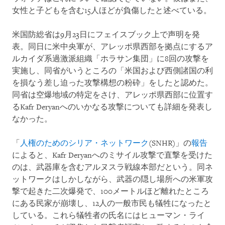
女性と子どもを含む15人ほどが負傷したと述べている。
米国防総省は9月23日にフェイスブック上で声明を発
表。同日に米中央軍が、アレッポ県西部を拠点にするア
ルカイダ系過激派組織「ホラサン集団」に8回の攻撃を
実施し、同省がいうところの「米国および西側諸国の利
を損なう差し迫った攻撃構想の粉砕」をしたと認めた。
同省は空爆地域の特定をさけ、アレッポ県西部に位置す
るKafr Deryanへのいかなる攻撃についても詳細を発表し
なかった。
「
人権のためのシリア・ネットワーク
(SNHR)」の
報告
によると、Kafr Deryanへのミサイル攻撃で直撃を受けた
のは、武器庫を含むアルヌスラ戦線本部だという。同ネ
ットワークはしかしながら、武器の隠し場所への米軍攻
撃で起きた二次爆発で、100メートルほど離れたところ
にある民家が崩壊し、12人の一般市民も犠牲になったと
している。これら犠牲者の氏名にはヒューマン・ライ