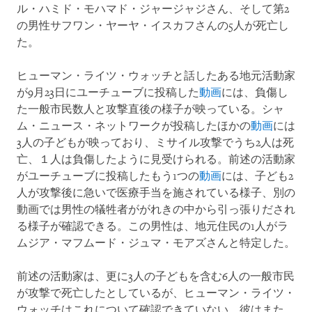
ル・ハミド・モハマド・ジャージャジさん、そして第2
の男性サフワン・ヤーヤ・イスカフさんの5人が死亡し
た。
ヒューマン・ライツ・ウォッチと話したある地元活動家
が9月23日にユーチューブに投稿した
動画
には、負傷し
た一般市民数人と攻撃直後の様子が映っている。シャ
ム・ニュース・ネットワークが投稿したほかの
動画
には
3人の子どもが映っており、ミサイル攻撃でうち2人は死
亡、１人は負傷したように見受けられる。前述の活動家
がユーチューブに投稿したもう1つの
動画
には、子ども2
人が攻撃後に急いで医療手当を施されている様子、別の
動画では男性の犠牲者ががれきの中から引っ張りだされ
る様子が確認できる。この男性は、地元住民の1人がラ
ムジア・マフムード・ジュマ・モアズさんと特定した。
前述の活動家は、更に3人の子どもを含む6人の一般市民
が攻撃で死亡したとしているが、ヒューマン・ライツ・
ウォッチはこれについて確認できていない。彼はまた、