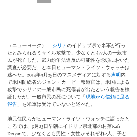
（ニューヨーク）—
シリア
のイドリブ県で米軍が行っ
たとみられるミサイル攻撃で、少なくとも7人の一般市
民が死亡した。武力紛争法違反の可能性を念頭においた
調査が必要だ、と本日ヒューマン・ライツ・ウォッチは
述べた。2014年9月25日のマスメディアに対する
声明
内
で米国防総省のジョン・カービー報道官は、米国による
攻撃でシリアの一般市民に死傷者が出たという報告を検
証したが、一般市民の死について「
現地から信頼に足る
報告
」を米軍は受けていないと述べた。
地元住民らがヒューマン・ライツ・ウォッチに語ったと
ころでは、9月23日早朝にイドリブ県北部の村落Kafr
Deryanで、少なくとも男性・女性がそれぞれ2人、子ど