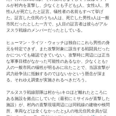
ルが村内を直撃し、少なくとも子ども5人、女性2人、男
性2人が死亡したと証言。犠牲者の名前もすべて挙げ
た。証言した住民のうち2人は、死亡した男性2人は一般
市民だったとした一方で、3人目の証言者は彼らがアル
ヌスラ戦線のメンバーだったとしている。
ヒューマン・ライツ・ウォッチは独自にこれら男性の身
元を特定できず、また攻撃対象に該当する戦闘員だった
かについても確認できていない。攻撃時に周辺には正当
な軍事目標がなかった可能性のあるなか、少なくとも7
人の一般市民の犠牲が明るみに出たことで、当該攻撃が
武力紛争法に抵触するのではないかという懸念が深ま
る。それゆえ調査が実施されるべきだろう。
アルヌスラ戦線部隊は村から1キロほど離れたところに
ある施設を拠点にしていた（最初にミサイルが直撃した
施設）が、村内の直撃現場周辺には同戦線の建物や検問
所、車両などは全くなかったと3人の地元住民全員が証