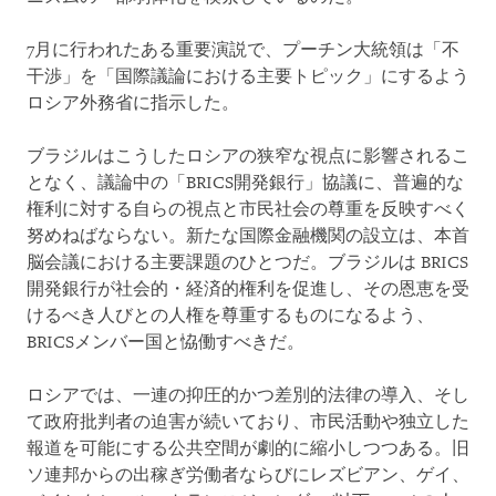
7月に行われたある重要演説で、プーチン大統領は「不
干渉」を「国際議論における主要トピック」にするよう
ロシア外務省に指示した。
ブラジルはこうしたロシアの狭窄な視点に影響されるこ
となく、議論中の「BRICS開発銀行」協議に、普遍的な
権利に対する自らの視点と市民社会の尊重を反映すべく
努めねばならない。新たな国際金融機関の設立は、本首
脳会議における主要課題のひとつだ。ブラジルは BRICS
開発銀行が社会的・経済的権利を促進し、その恩恵を受
けるべき人びとの人権を尊重するものになるよう、
BRICSメンバー国と恊働すべきだ。
ロシアでは、一連の抑圧的かつ差別的法律の導入、そし
て政府批判者の迫害が続いており、市民活動や独立した
報道を可能にする公共空間が劇的に縮小しつつある。旧
ソ連邦からの出稼ぎ労働者ならびにレズビアン、ゲイ、