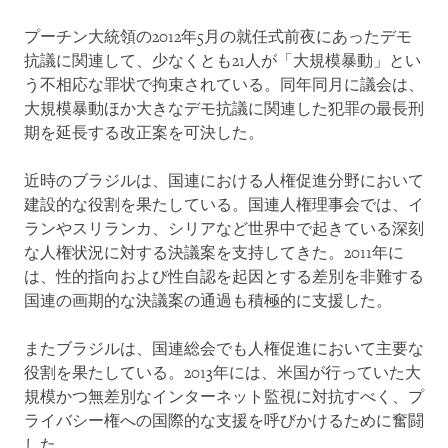
プーチン大統領の2012年5月の就任式前夜にあったデモ
抗議に関連して、少なくとも21人が「大規模暴動」とい
う不相応な罪状で拘束されている。同年同月に議会は、
大規模暴動ほか大きなデモ抗議に関連した犯罪の最長刑
期を延長する改正案を可決した。
近時のブラジルは、国連における人権促進分野において
建設的な役割を果たしている。国連人権理事会では、イ
ランやスリランカ、シリアなど世界中で起きている深刻
な人権状況に対する決議案を支持してきた。2011年に
は、性的指向および性自認を起因とする差別を非難する
国連の画期的な決議案の通過も積極的に支援した。
またブラジルは、国連総会でも人権促進において主要な
役割を果たしている。2013年には、米国が行っていた大
規模かつ無差別なインターネット監視に対抗すべく、プ
ライバシー権への国際的な支援を呼びかけるために奮闘
した。