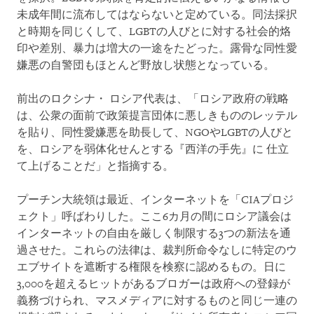
未成年間に流布してはならないと定めている。同法採択
と時期を同じくして、LGBTの人びとに対する社会的烙
印や差別、暴力は増大の一途をたどった。露骨な同性愛
嫌悪の自警団もほとんど野放し状態となっている。
前出のロクシナ・ ロシア代表は、「ロシア政府の戦略
は、公衆の面前で政策提言団体に悪しきもののレッテル
を貼り、同性愛嫌悪を助長して、NGOやLGBTの人びと
を、ロシアを弱体化せんとする『西洋の手先』に 仕立
て上げることだ」と指摘する。
プーチン大統領は最近、インターネットを「CIAプロジ
ェクト」呼ばわりした。ここ6カ月の間にロシア議会は
インターネットの自由を厳しく制限する3つの新法を通
過させた。これらの法律は、裁判所命令なしに特定のウ
エブサイトを遮断する権限を検察に認めるもの。日に
3,000を超えるヒットがあるブロガーは政府への登録が
義務づけられ、マスメディアに対するものと同じ一連の