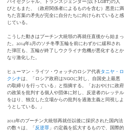
バイセクシャル、トランスジェンダー(以下LGBT)の人
びともまた、（政府関係者によるものを含む）悪意に満
ちた言葉の矛先が完全に自分たちに向けられていると感
じている。
こうした動きはプーチン大統領の再就任直後から始まっ
た。2014年2月のソチ冬季五輪を前にわずかに緩和され
た弾圧も、五輪が終了しウクライナ危機が悪化するとか
なり激化した。
ヒューマン・ライツ・ウォッチのロシア代表
タニヤ・ロ
クシナ
は、「ロシア政府はNGOに対し、自国史上最悪
の取締りを行っている」と指摘する。「おおやけに政府
の政策を批判する個人や団体に対し、反逆者のレッテル
をはり、独立した立場からの批判を過激主義と同視しよ
うとしている。」
2012年のプーチン大統領再就任以後に採択された国内法
の数々は、「
反逆罪
」の定義を拡大するもので、国際的