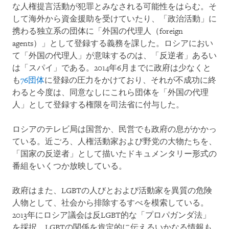
な人権提言活動が犯罪とみなされる可能性をはらむ。そ
して海外から資金援助を受けていたり、「政治活動」に
携わる独立系の団体に「外国の代理人（foreign
agents）」として登録する義務を課した。ロシアにおい
て「外国の代理人」が意味するのは、「反逆者」あるい
は「スパイ」である。2014年6月までに政府は少なくと
も
76団体
に登録の圧力をかけており、それが不成功に終
わると今度は、同意なしにこれら団体を「外国の代理
人」として登録する権限を司法省に付与した。
ロシアのテレビ局は国営か、民営でも政府の息がかかっ
ている。近ごろ、人権活動家および野党の大物たちを、
「国家の反逆者」として描いたドキュメンタリー形式の
番組をいくつか放映している。
政府はまた、LGBTの人びとおよび活動家を異質の危険
人物として、社会から排除するすべを模索している。
2013年にロシア議会は反LGBT的な「プロパガンダ法」
を採択。LGBTの関係を肯定的に伝えるいかなる情報も