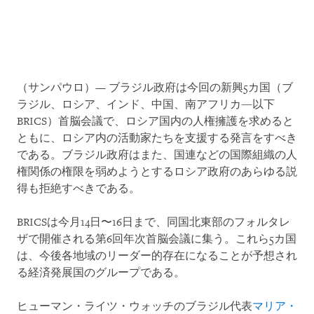
（サンパウロ）— ブラジル政府は今回の新興5カ国（ブ
ラジル、ロシア、インド、中国、南アフリカ―以下
BRICS）首脳会議で、ロシア国内の人権擁護を求めると
ともに、ロシア内の活動家たちを支援する発言をすべき
である。ブラジル政府はまた、国連などの国際組織の人
権関係の権限を弱めようとするロシア政府のあらゆる説
得も拒絶すべきである。
BRICSは今月14日〜16日まで、同国北東部のフォルタレ
ザで開催される第6回年次首脳会議に集う。これら5カ国
は、今後各地域のリーダー的存在になることが予想され
る経済発展国のグループである。
ヒューマン・ライツ・ウォッチのブラジル代表
マリア・