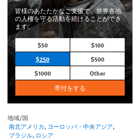
皆様のあたたかなご支援で、世界各地
の人権を守る活動を続けることができ
ます。
$50
$100
$250
$500
$1000
Other
寄付をする
地域/国
南北アメリカ
ヨーロッパ・中央アジア
ブラジル
ロシア