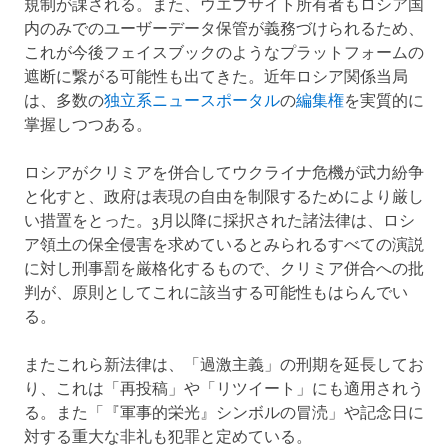
規制が課される。また、ウエブサイト所有者もロシア国
内のみでのユーザーデータ保管が義務づけられるため、
これが今後フェイスブックのようなプラットフォームの
遮断に繋がる可能性も出てきた。近年ロシア関係当局
は、多数の
独立系ニュースポータル
の
編集権
を実質的に
掌握しつつある。
ロシアがクリミアを併合してウクライナ危機が武力紛争
と化すと、政府は表現の自由を制限するためにより厳し
い措置をとった。3月以降に採択された諸法律は、ロシ
ア領土の保全侵害を求めているとみられるすべての演説
に対し刑事罰を厳格化するもので、クリミア併合への批
判が、原則としてこれに該当する可能性もはらんでい
る。
またこれら新法律は、「過激主義」の刑期を延長してお
り、これは「再投稿」や「リツイート」にも適用されう
る。また「『軍事的栄光』シンボルの冒涜」や記念日に
対する重大な非礼も犯罪と定めている。