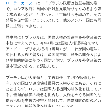
ローラ・カニヌー
は、「ブラジル政府は首脳会議の場
で、ロシア政府に自国の反対意見取締りをやめるよう強
く求めるべきだ」と述べる。「市民社会を認めて、その
発展を促す国・ブラジルとして、他のメンバー国にも同
様に主張すべきだ。」
歴史的にもブラジルは、国際人権の普遍性を外交政策の
中核にすえてきた。今年3月には国連人権理事会でマリ
ア・ド・ロザリオ人権相（当時）が、「わが国の憲法に
謳われる人権の普及は、多国間主義、紛争の非介入およ
び平和的解決に基づく国防と並び、ブラジル外交政策の
基本理念である」と演説した。
プーチン氏が大統領として再就任して2年が経過した
今、かの国はソ連崩壊後最悪の人権状況にある。それに
とどまらず、ロシアは国際人権機関の弱体化も狙ってい
る。普遍的価値の概念を拒否し、人権をめぐる国際的な
提言活動を主権の侵害と非難して、国際機関の監視メカ
ニズムの一部弱体化を模索しているのだ。