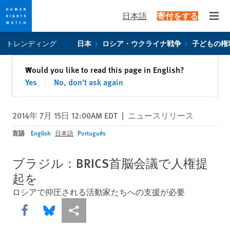
日本語
寄付をする
Open
Skip
Skip
トレンディング
日本
ロシア・ウクライナ戦争
子どもの権
to
to
cookie
main
閉じる
Would you like to read this page in English?
✕
privacy
content
Yes
No, don't ask again
notice
2014年 7月 15日 12:00AM EDT
|
ニュースリリース
言語
English
日本語
Português
ブラジル：BRICS首脳会議で人権提
起を
ロシアで抑圧される活動家たちへの支援が必要
Share this via Facebook
Share this via Bluesky
More sharing options