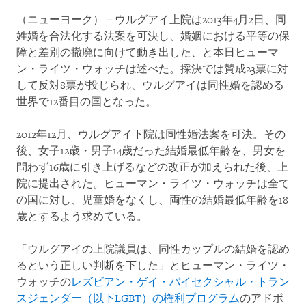
（ニューヨーク）－ウルグアイ上院は
2013
年
4
月
2
日、同
姓婚を合法化する法案を可決し、婚姻における平等の保
障と差別の撤廃に向けて動き出した、と本日ヒューマ
ン・ライツ・ウォッチは述べた。採決では賛成
23
票に対
して反対
8
票が投じられ、ウルグアイは同性婚を認める
世界で
12
番目の国となった。
2012
年
12
月、ウルグアイ下院は同性婚法案を可決。その
後、女子
12
歳・男子
14
歳だった結婚最低年齢を、男女を
問わず
16
歳に引き上げるなどの改正が加えられた後、上
院に提出された。ヒューマン・ライツ・ウォッチは全て
の国に対し、児童婚をなくし、両性の結婚最低年齢を
18
歳とするよう求めている。
「ウルグアイの上院議員は、同性カップルの結婚を認め
るという正しい判断を下した」とヒューマン・ライツ・
ウォッチの
レズビアン・ゲイ・バイセクシャル・トラン
スジェンダー（以下
LGBT）の権利プログラム
のアドボ