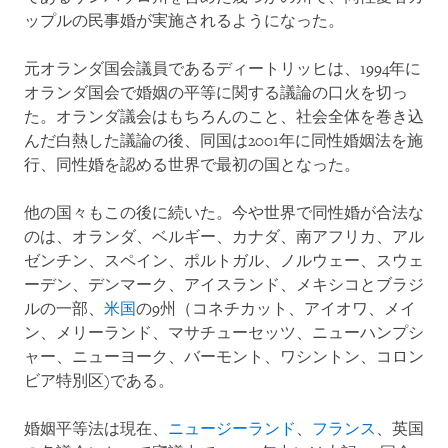
ップルの民事婚が実施されるようになった。
元オランダ国会議員であるディートリッヒは、1994年に
オランダ国会で婚姻の平等に関する議論の口火を切っ
た。オランダ議会はもちろんのこと、社会全体を巻き込
んだ白熱した議論の後、同国は2001年に同性婚姻法を施
行、同性婚を認める世界で最初の国となった。
他の国々もこの後に続いた。今や世界で同性婚が合法な
のは、オランダ、ベルギー、カナダ、南アフリカ、アル
ゼンチン、スペイン、ポルトガル、ノルウェ
ー、スウェ
ーデン、デンマーク、アイスランド、メキシコとブラジ
ルの一部、
米国
の
9
州（コネチカット、アイオワ、メイ
ン、メリーランド、マサチューセッツ、ニューハンプシ
ャー、ニューヨーク、バーモント、ワシントン、コロン
ビア特別区
)
である。
婚姻平等法は現在、
ニュージーランド
、
フランス
、英国