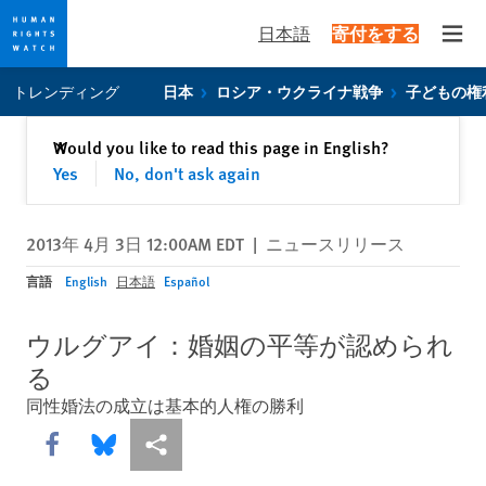
日本語
寄付をする
Open
Skip
Skip
トレンディング
日本
ロシア・ウクライナ戦争
子どもの権
to
to
cookie
main
閉じる
Would you like to read this page in English?
✕
privacy
content
Yes
No, don't ask again
notice
2013年 4月 3日 12:00AM EDT
|
ニュースリリース
言語
English
日本語
Español
ウルグアイ：婚姻の平等が認められ
る
同性婚法の成立は基本的人権の勝利
Share this via Facebook
Share this via Bluesky
More sharing options