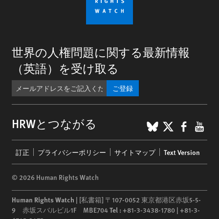
世界の人権問題に関する最新情報
（英語）を受け取る
ご登録
BlueSky
X
Faceb
You
HRWとつながる
Footer
訂正
プライバシーポリシー
サイトマップ
Text Version
menu
© 2026 Human Rights Watch
Human Rights Watch
| [私書箱] 〒107-0052 東京都港区赤坂5-5-
9 赤坂スバルビル1F MBE704
Tel :
+81-3-3438-1780 | +81-3-