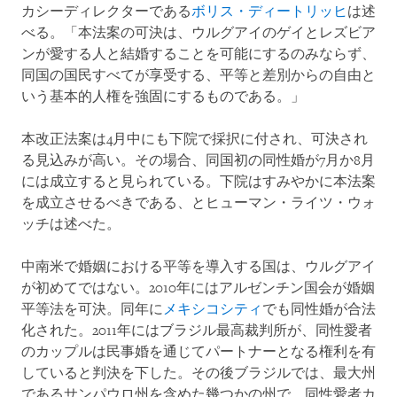
カシーディレクターである
ボリス・ディートリッヒ
は述
べる。「本法案の可決は、ウルグアイのゲイとレズビア
ンが愛する人と結婚することを可能にするのみならず、
同国の国民すべてが享受する、平等と差別からの自由と
いう基本的人権を強固にするものである。」
本改正法案
は
4
月中にも下院で採択に付され、可決され
る見込みが高い。その場合、同国初の同性婚が
7
月か
8
月
には成立すると見られている。下院はすみやかに本法案
を成立させるべきである、とヒューマン・ライツ・ウォ
ッチは述べた。
中南米で婚姻における平等を導入する国は、ウルグアイ
が初めてではない。
2010
年にはアルゼンチン国会が婚姻
平等法を可決。同年に
メキシコシティ
でも同性婚が合法
化された。
2011
年にはブラジル最高裁判所が、同性愛者
のカップルは民事婚を通じてパートナーとなる権利を有
していると判決を下した。その後ブラジルでは、最大州
であるサンパウロ州を含めた幾つかの州で、同性愛者カ