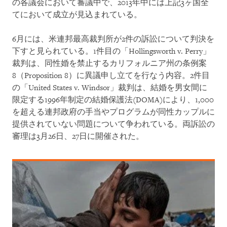
の各議会において審議中で、
2013
年中には上記
3
ヶ国全
てにおいて成立が見込まれている。
6
月には、米連邦最高裁判所が
2
件の訴訟について判決を
下すと見られている。
1
件目の「
Hollingsworth v. Perry
」
裁判は、同性婚を禁止するカリフォルニア州の条例案
8
（
Proposition 8
）に異議申し立てを行なう内容。
2
件目
の「
United States v. Windsor
」裁判は、結婚を男女間に
限定する
1996
年制定の結婚保護法
(DOMA)
により、
1,000
を超える連邦政府の手当やプログラムが同性カップルに
提供されていない問題について争われている。両訴訟の
審理は
3
月
26
日、
27
日に開催された。