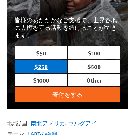
皆様のあたたかなご支援で、世界各地
の人権を守る活動を続けることができ
ます。
$50
$100
$250
$500
$1000
Other
寄付をする
地域/国
南北アメリカ
ウルグアイ
テーマ
LGBTの権利