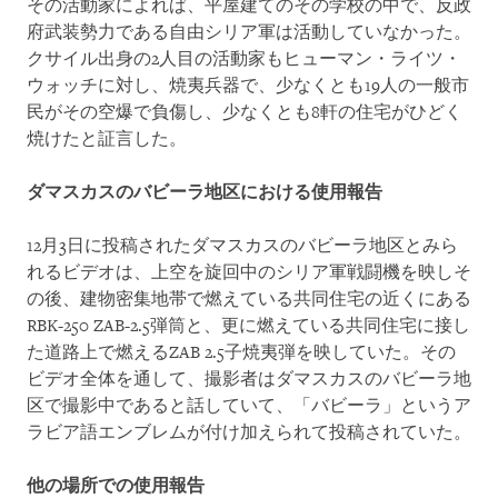
その活動家によれば、平屋建てのその学校の中で、反政
府武装勢力である自由シリア軍は活動していなかった。
クサイル出身の2人目の活動家もヒューマン・ライツ・
ウォッチに対し、焼夷兵器で、少なくとも19人の一般市
民がその空爆で負傷し、少なくとも8軒の住宅がひどく
焼けたと証言した。
ダマスカスのバビーラ地区における使用報告
12月3日に投稿されたダマスカスのバビーラ地区とみら
れるビデオは、上空を旋回中のシリア軍戦闘機を映しそ
の後、建物密集地帯で燃えている共同住宅の近くにある
RBK-250 ZAB-2.5弾筒と、更に燃えている共同住宅に接し
た道路上で燃えるZAB 2.5子焼夷弾を映していた。その
ビデオ全体を通して、撮影者はダマスカスのバビーラ地
区で撮影中であると話していて、「バビーラ」というア
ラビア語エンブレムが付け加えられて投稿されていた。
他の場所での使用報告