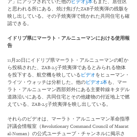
ア」にアップされていた他の
ビデオ3本
もまた、居住区
と思われる所にある、焼け焦げたZAB子焼夷弾の残骸を
映し出している。その子焼夷弾で焼かれた共同住宅も確
認できる。
イドリブ県にマーラト・アルニューマンにおける使用報
告
11月20日にイドリブ県マーラト・アルニューマンの町か
ら投稿された、ZAB-2.5子焼夷弾であるとみられる物体
を投下する、航空機を映している
ビデオ
をヒューマン・
ライツ・ウォッチは分析した。他の
ビデオ2本
も、マー
ラト・アルニューマン西部郊外にある主要幹線キタデル
道路沿いにある、共同住宅とその他建物の付近地上で燃
えている、ZAB-2.5子焼夷弾を映し出している。
それらのビデオは、マーラト・アルニューマン革命指導
評議会情報室（Revolutionary Command Council of Maarat
al-Numan）の公式ユーチューブ・チャンネルに掲示さ