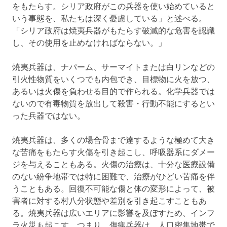
をもたらす。シリア政府がこの兵器を使い始めていると
いう事態を、私たちは深く憂慮している」と述べる。
「シリア政府は焼夷兵器がもたらす破滅的な危害を認識
し、その使用を止めなければならない。」
焼夷兵器は、ナパーム、サーマイトまたは白リンなどの
引火性物質をいくつでも内包でき、目標物に火を放つ、
あるいは火傷を負わせる目的で作られる。化学兵器では
ないので有毒物質を放出して殺害・行動不能にするとい
った兵器ではない。
焼夷兵器は、多くの場合骨まで達するような極めて大き
な苦痛をもたらす火傷を引き起こし、呼吸器系にダメー
ジを与えることもある。火傷の治療は、十分な医療設備
のない紛争地帯では特に困難で、治療がひどい苦痛を伴
うこともある。回復不可能な傷と体の変形によって、被
害者に対する村八分状態や差別を引き起こすこともあ
る。焼夷兵器は広いエリアに影響を及ぼすため、インフ
ラ火災も起こす。つまり、傷痍兵器は、人口密集地帯で