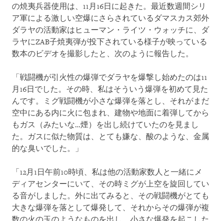
の焼夷兵器使用は、11月16日に起きた。最近数週間シリ
ア軍による激しい空爆にさらされているダマスカス郊外
ダラヤの活動家はヒューマン・ライツ・ウォッチに、ダ
ラヤにZAB子焼夷弾が投下されている様子が映っている
数本のビデオを撮影したと、次のように報告した。
「戦闘機が引火性の爆弾でダラヤを爆撃し始めたのは11
月16日でした。その時、私はそういう爆弾を初めて見た
んです。ミグ戦闘機が小さな爆弾を落とし、それがまだ
空中にある内に火に包まれ、建物や地面に着弾してから
もガス（みたいな…煙）を出し続けていたのを見まし
た。ガスに似た物質は、とても嫌な、酸のような、金属
的な臭いでした。」
「12月1日午前10時頃、私は他の活動家数人と一緒にメ
ディアセンターにいて、その時ミグが上空を旋回してい
る音がしました。外に出てみると、その戦闘機がとても
大きな爆弾を落として爆発して、それからその爆弾が複
数の火の玉のようなものを出し、小さな爆発を起こした