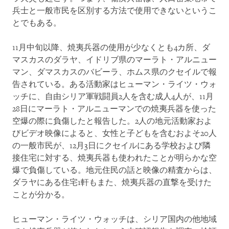
兵士と一般市民を区別する方法で使用できないというこ
とでもある。
11月中旬以降、焼夷兵器の使用が少なくとも4カ所、ダ
マスカスのダラヤ、イドリブ県のマーラト・アルニュー
マン、ダマスカスのバビーラ、ホムス県のクセイルで報
告されている。ある活動家はヒューマン・ライツ・ウォ
ッチに、自由シリア軍戦闘員2人を含む成人4人が、11月
28日にマーラト・アルニューマンでの焼夷兵器を使った
空爆の際に負傷したと報告した。2人の地元活動家およ
びビデオ映像によると、女性と子どもを含むおよそ20人
の一般市民が、12月3日にクセイルにある学校および隣
接住宅に対する、焼夷兵器も使われたことが明らかな空
爆で負傷している。地元住民の話と映像の精査からは、
ダラヤにある住宅1軒もまた、焼夷兵器の直撃を受けた
ことが分かる。
ヒューマン・ライツ・ウォッチは、シリア国内の他地域