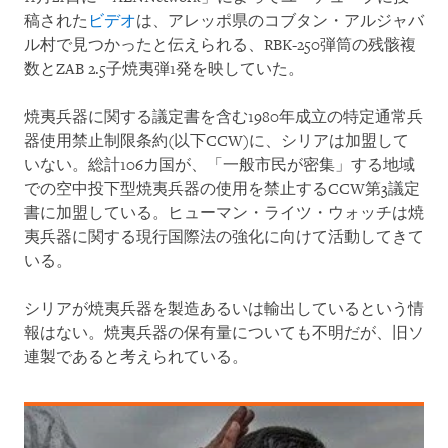
稿された
ビデオ
は、アレッポ県のコブタン・アルジャバ
ル村で見つかったと伝えられる、RBK-250弾筒の残骸複
数とZAB 2.5子焼夷弾1発を映していた。
焼夷兵器に関する議定書を含む1980年成立の特定通常兵
器使用禁止制限条約(以下CCW)に、シリアは加盟して
いない。総計106カ国が、「一般市民が密集」する地域
での空中投下型焼夷兵器の使用を禁止するCCW第3議定
書に加盟している。ヒューマン・ライツ・ウォッチは焼
夷兵器に関する現行国際法の強化に向けて活動してきて
いる。
シリアが焼夷兵器を製造あるいは輸出しているという情
報はない。焼夷兵器の保有量についても不明だが、旧ソ
連製であると考えられている。