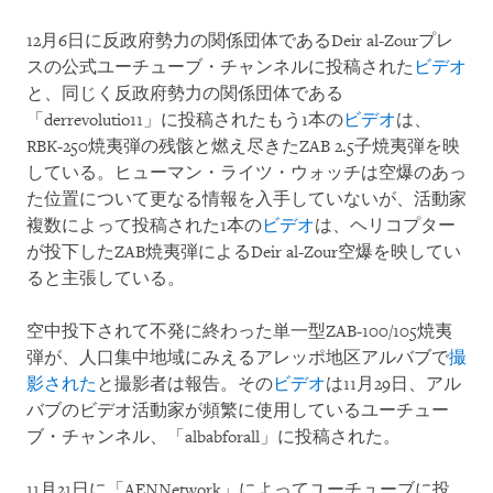
12月6日に反政府勢力の関係団体であるDeir al-Zourプレ
スの公式ユーチューブ・チャンネルに投稿された
ビデオ
と、同じく反政府勢力の関係団体である
「derrevolutio11」に投稿されたもう1本の
ビデオ
は、
RBK-250焼夷弾の残骸と燃え尽きたZAB 2.5子焼夷弾を映
している。ヒューマン・ライツ・ウォッチは空爆のあっ
た位置について更なる情報を入手していないが、活動家
複数によって投稿された1本の
ビデオ
は、ヘリコプター
が投下したZAB焼夷弾によるDeir al-Zour空爆を映してい
ると主張している。
空中投下されて不発に終わった単一型ZAB-100/105焼夷
弾が、人口集中地域にみえるアレッポ地区アルバブで
撮
影された
と撮影者は報告。その
ビデオ
は11月29日、アル
バブのビデオ活動家が頻繁に使用しているユーチュー
ブ・チャンネル、「albabforall」に投稿された。
11月21日に「AENNetwork」によってユーチューブに投