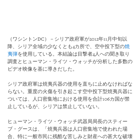
（ワシントンDC）－シリア政府軍が2012年11月中旬以
降、シリア全域の少なくとも4カ所で、空中投下型の
焼
夷弾
を使用している。本結論は目撃者4人への聞き取り
調査とヒューマン・ライツ・ウォッチが分析した多数の
ビデオ映像を基に導きだした。
シリア政府軍は焼夷兵器の使用を直ちに止めなければな
らない。重度の火傷を引き起こす空中投下型焼夷兵器に
ついては、人口密集地における使用を合計106カ国が禁
止しているが、シリアは禁止していない。
ヒューマン・ライツ・ウォッチ武器局局長のスティー
ブ・グースは、「焼夷兵器は人口密集地で使われた場
合、特に一般市民に残酷な苦しみと財産への甚大な破壊