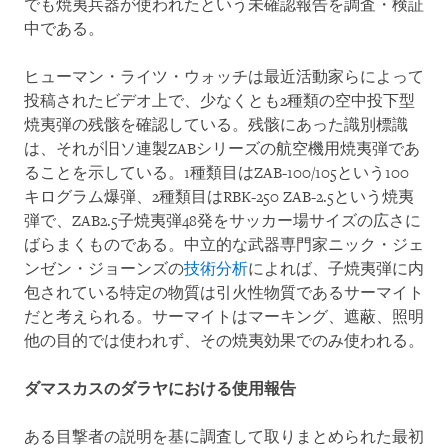
でも焼夷兵器が使われたという未確認報告を調査・検証
中である。
ヒューマン・ライツ・ウォッチは最近活動家らによって
投稿されたビデオ上で、少なくとも2種類の空中投下型
焼夷弾の残骸を確認している。残骸にあった識別標識
は、それが旧ソ連製ZABシリーズの航空機用焼夷弾であ
ることを示している。1種類目はZAB-100/105という100
キログラム爆弾、2種類目はRBK-250 ZAB-2.5という焼夷
弾で、ZAB2.5子焼夷弾48発をサッカー場サイズの広さに
ばらまくものである。中立的な武器専門家ニック・ジェ
ンゼン・ジョーンズの
技術分析
によれば、子焼夷弾に内
包されている特定の物質は引火性物質であるサーマイト
だと考えられる。サーマイトはマーキング、遮蔽、照明
他の目的では使われず、その焼夷効果でのみ使われる。
ダマスカスのダラヤにおける使用報告
ある目撃者の説明を基に調査して取りまとめられた最初