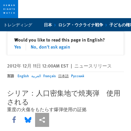
Skip
Skip
トレンディング
日本
ロシア・ウクライナ戦争
子どもの権
to
to
cookie
main
閉じる
Would you like to read this page in English?
✕
privacy
content
Yes
No, don't ask again
notice
2012年 12月 11日 12:00AM EST
|
ニュースリリース
言語
English
العربية
Français
日本語
Русский
シリア：人口密集地で焼夷弾 使用
される
重度の火傷をもたらす爆弾使用の証拠
Share this via Facebook
Share this via Bluesky
More sharing options