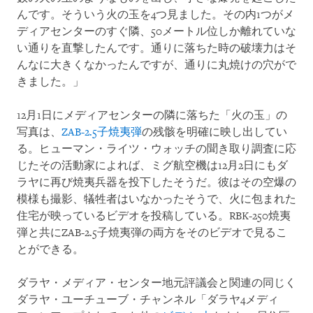
んです。そういう火の玉を4つ見ました。その内1つがメ
ディアセンターのすぐ隣、50メートル位しか離れていな
い通りを直撃したんです。通りに落ちた時の破壊力はそ
んなに大きくなかったんですが、通りに丸焼けの穴がで
きました。」
12月1日にメディアセンターの隣に落ちた「火の玉」の
写真は、
ZAB-2.5子焼夷弾
の残骸を明確に映し出してい
る。ヒューマン・ライツ・ウォッチの聞き取り調査に応
じたその活動家によれば、ミグ航空機は12月2日にもダ
ラヤに再び焼夷兵器を投下したそうだ。彼はその空爆の
模様も撮影、犠牲者はいなかったそうで、火に包まれた
住宅が映っているビデオを投稿している。RBK-250焼夷
弾と共にZAB-2.5子焼夷弾の両方をそのビデオで見るこ
とができる。
ダラヤ・メディア・センター地元評議会と関連の同じく
ダラヤ・ユーチューブ・チャンネル「ダラヤ4メディ