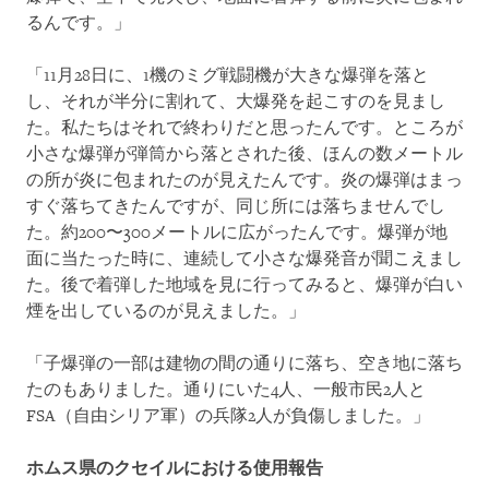
るんです。」
「11月28日に、1機のミグ戦闘機が大きな爆弾を落と
し、それが半分に割れて、大爆発を起こすのを見まし
た。私たちはそれで終わりだと思ったんです。ところが
小さな爆弾が弾筒から落とされた後、ほんの数メートル
の所が炎に包まれたのが見えたんです。炎の爆弾はまっ
すぐ落ちてきたんですが、同じ所には落ちませんでし
た。約200〜300メートルに広がったんです。爆弾が地
面に当たった時に、連続して小さな爆発音が聞こえまし
た。後で着弾した地域を見に行ってみると、爆弾が白い
煙を出しているのが見えました。」
「子爆弾の一部は建物の間の通りに落ち、空き地に落ち
たのもありました。通りにいた4人、一般市民2人と
FSA（自由シリア軍）の兵隊2人が負傷しました。」
ホムス県のクセイルにおける使用報告