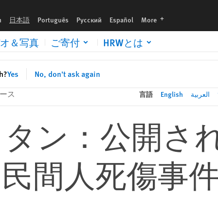
事件の調査必要性
languages
h
日本語
Português
Русский
Español
More
オ＆写真
ご寄付
HRWとは
sh?
Yes
No, don't ask again
ース
言語
English
العربية
スタン：公開さ
 民間人死傷事