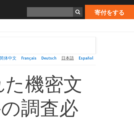
寄付をする
Print
検索
寄付をする
简体中文
Français
Deutsch
日本語
Español
れた機密文
件の調査必