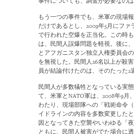
事件についても、調査が必要なのは
もう一つの事件でも、米軍の現場報
だけであるとし、2009年5月にファラー
で行われた空爆を正当化。この時も
は、民間人誤爆問題を軽視。後に、
とアフガニスタン独立人権委員会の
を無視した。民間人26名以上が殺
員が結論付けたのは、そのたった2
民間人が多数犠牲となっている実態
て、米軍とNATO軍は、2008年9月、1
わたり、現場部隊への「戦術命令（tacti
イドラインの内容を多数変更したと
因となってきた空襲やいわゆる「夜
ともに、民間人被害がでた場合に透