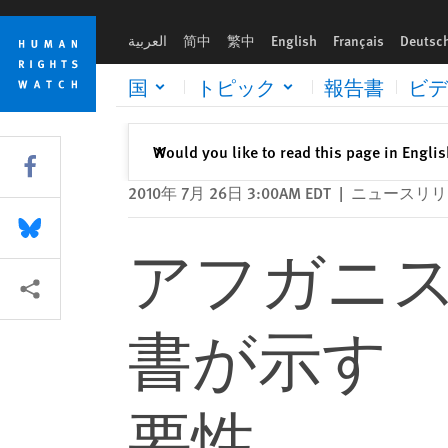
Skip
Skip
アフガニスタン：公開された機密文書が示す 民間人死傷
to
to
العربية
简中
繁中
English
Français
Deutsc
cookie
main
privacy
content
国
トピック
報告書
ビデ
notice
閉じる
Would you like to read this page in Engli
✕
Share this via Facebook
2010年 7月 26日 3:00AM EDT
|
ニュースリリ
Share this via Bluesky
アフガニ
More sharing options
書が示す
要性