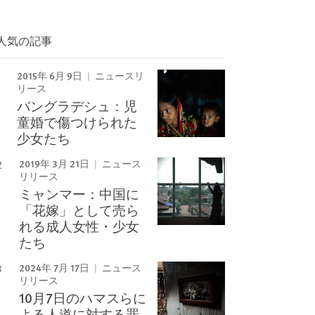
人気の記事
2015年 6月 9日
ニュースリ
リース
バングラデシュ：児
童婚で傷つけられた
少女たち
2019年 3月 21日
ニュース
リリース
ミャンマー：中国に
「花嫁」として売ら
れる成人女性・少女
たち
2024年 7月 17日
ニュース
リリース
10月7日のハマスらに
よる人道に対する罪