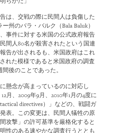
明らかだ」
告は、交戦の際に民間人は負傷した
州のバラ・バルク（Bala Baluk）
、事件に対する米国の公式政府報告
民間人80名が殺害されたという国連
報告が出されるも、米国政府はこれ
害された模様であると米国政府の調査
週間後のことであった。
に懸念が高まっているのに対応し
2月、2009年9月、2010年1月の4度に
cal directives）」などの、戦闘ガ
発表。この変更は、民間人犠牲の原
間攻撃」の許可基準を厳格化すると
明性のある速やかな調査行うととも