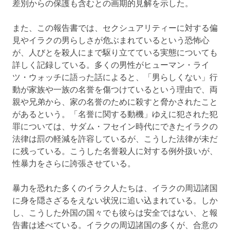
差別からの保護も含むとの画期的見解を示した。
また、この報告書では、セクシュアリティーに対する偏
見やイラクの男らしさが危ぶまれているという恐怖心
が、人びとを殺人にまで駆り立てている実態についても
詳しく記録している。多くの男性がヒューマン・ライ
ツ・ウォッチに語った話によると、「男らしくない」行
動が家族や一族の名誉を傷つけているという理由で、両
親や兄弟から、家の名誉のために殺すと脅かされたこと
があるという。「名誉に関する動機」ゆえに犯された犯
罪については、サダム・フセイン時代にできたイラクの
法律は罰の軽減を許容しているが、こうした法律が未だ
に残っている。こうした名誉殺人に対する例外扱いが、
性暴力をさらに誇張させている。
暴力を恐れた多くのイラク人たちは、イラクの周辺諸国
に身を隠さざるをえない状況に追い込まれている。しか
し、こうした外国の国々でも彼らは安全ではない、と報
告書は述べている。イラクの周辺諸国の多くが、合意の