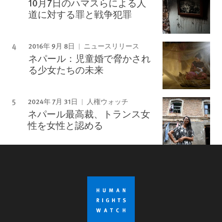
10月7日のハマスらによる人
道に対する罪と戦争犯罪
2016年 9月 8日
ニュースリリース
ネパール：児童婚で脅かされ
る少女たちの未来
2024年 7月 31日
人権ウォッチ
ネパール最高裁、トランス女
性を女性と認める