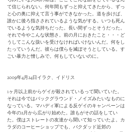
て信じられない。何年間もずっと抑えてきたから、ずっ
と心の奥に抑えて言う事ができなかった。道を歩けば、
誰かに後ろ指さされているような気がする。いつも死ん
でいるような気持ちだった。長い間ずっとそうだった。
それで今やこんな状態さ。前の月におきたこと・・・ど
うしてこんな扱いを受けなければいけないんだ。何をし
たっていうんだ。彼らは僕らを滅ぼそうとしている。す
ごい暴力と憎しみで。何もしていないのに。
2009年4月24日イラク、イドリス
1ヶ月以上前からゲイが殺されているって聞いていた。
それは今ではバックグラウンド・ノイズみたいなものに
なっている。マハディ軍による反ゲイのキャンペーンは
今年の2月から広がり始めた。誰もがその話をしてい
た。僕はストレートの友達から聞いて知っていたよ。カ
ラダのコーヒーショップでも、バクダッド近郊の