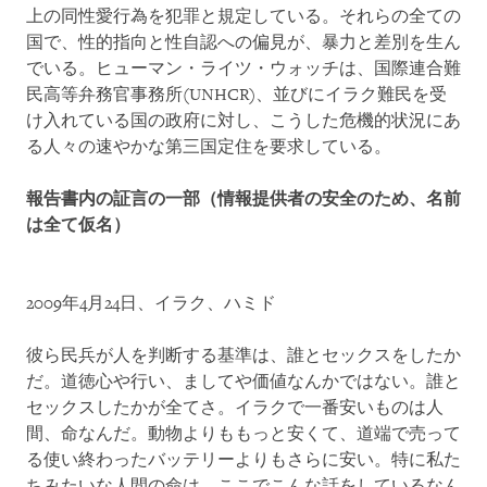
上の同性愛行為を犯罪と規定している。それらの全ての
国で、性的指向と性自認への偏見が、暴力と差別を生ん
でいる。ヒューマン・ライツ・ウォッチは、国際連合難
民高等弁務官事務所(UNHCR)、並びにイラク難民を受
け入れている国の政府に対し、こうした危機的状況にあ
る人々の速やかな第三国定住を要求している。
報告書内の証言の一部（情報提供者の安全のため、名前
は全て仮名）
2009年4月24日、イラク、ハミド
彼ら民兵が人を判断する基準は、誰とセックスをしたか
だ。道徳心や行い、ましてや価値なんかではない。誰と
セックスしたかが全てさ。イラクで一番安いものは人
間、命なんだ。動物よりももっと安くて、道端で売って
る使い終わったバッテリーよりもさらに安い。特に私た
ちみたいな人間の命は。ここでこんな話をしているなん