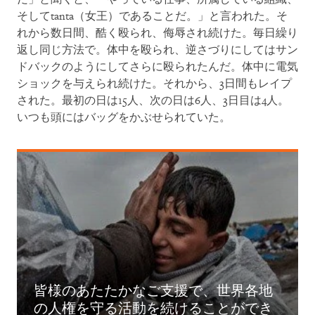
そしてtanta（女王）であることだ。」と言われた。そ
れから数日間、酷く殴られ、侮辱され続けた。毎日繰り
返し同じ方法で。体中を殴られ、逆さづりにしてはサン
ドバックのようにしてさらに殴られたんだ。体中に電気
ショックを与えられ続けた。それから、3日間もレイプ
された。最初の日は15人、次の日は6人、3日目は4人。
いつも頭にはバッグをかぶせられていた。
皆様のあたたかなご支援で、世界各地
の人権を守る活動を続けることができ