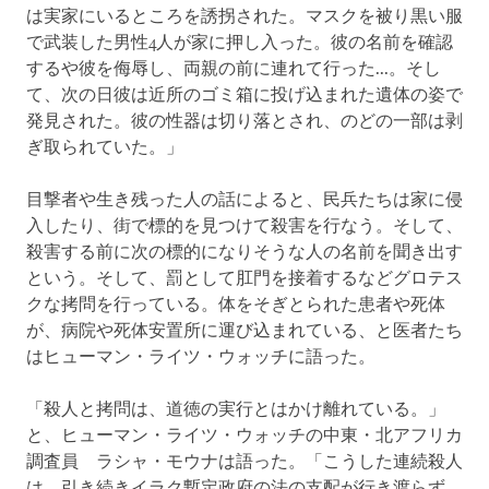
は実家にいるところを誘拐された。マスクを被り黒い服
で武装した男性4人が家に押し入った。彼の名前を確認
するや彼を侮辱し、両親の前に連れて行った...。そし
て、次の日彼は近所のゴミ箱に投げ込まれた遺体の姿で
発見された。彼の性器は切り落とされ、のどの一部は剥
ぎ取られていた。」
目撃者や生き残った人の話によると、民兵たちは家に侵
入したり、街で標的を見つけて殺害を行なう。そして、
殺害する前に次の標的になりそうな人の名前を聞き出す
という。そして、罰として肛門を接着するなどグロテス
クな拷問を行っている。体をそぎとられた患者や死体
が、病院や死体安置所に運び込まれている、と医者たち
はヒューマン・ライツ・ウォッチに語った。
「殺人と拷問は、道徳の実行とはかけ離れている。」
と、ヒューマン・ライツ・ウォッチの中東・北アフリカ
調査員 ラシャ・モウナは語った。「こうした連続殺人
は、引き続きイラク暫定政府の法の支配が行き渡らず、