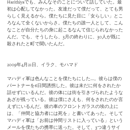
Harithiyaでも、みんなそのことについて話していた。最
初は心配してなかった。友達だって僕だって、とても男
らしく見えるから。僕たちに見た目に「女らしい」とこ
ろなんて全くないからさ。僕たちの誰一人として、こん
なことが自分たちの身に起こるなんて信じられなかった
んだ。でも、そうしたら、3月の終わりに、30人が既に
殺されたと町で聞いたんだ。
2009年4月21日、イラク、モハマド
マハディ軍は色んなことを僕たちにした...。彼らは僕の
パートナーを6日間誘拐した。彼は未だに何をされたか
話せずにいるんだ。彼の体には街を引きづられたような
あざが残っている。彼は僕にさえも、何をされたのか言
えずにいるんだ。彼の車のフロントガラスの埃の上に
は、「仲間と協力者には死を」と書いてあった。そして
マハディ軍は「お前は仲間リストに入っている」という
メールを僕たちの携帯に送った。そして、3つ違うサイ