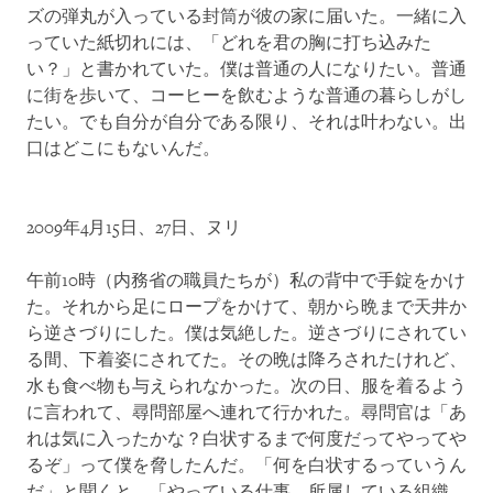
ズの弾丸が入っている封筒が彼の家に届いた。一緒に入
っていた紙切れには、「どれを君の胸に打ち込みた
い？」と書かれていた。僕は普通の人になりたい。普通
に街を歩いて、コーヒーを飲むような普通の暮らしがし
たい。でも自分が自分である限り、それは叶わない。出
口はどこにもないんだ。
2009年4月15日、27日、ヌリ
午前10時（内務省の職員たちが）私の背中で手錠をかけ
た。それから足にロープをかけて、朝から晩まで天井か
ら逆さづりにした。僕は気絶した。逆さづりにされてい
る間、下着姿にされてた。その晩は降ろされたけれど、
水も食べ物も与えられなかった。次の日、服を着るよう
に言われて、尋問部屋へ連れて行かれた。尋問官は「あ
れは気に入ったかな？白状するまで何度だってやってや
るぞ」って僕を脅したんだ。「何を白状するっていうん
だ」と聞くと、「やっている仕事、所属している組織、