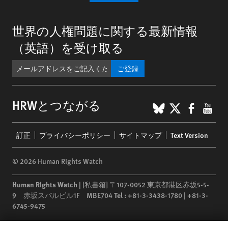
世界の人権問題に関する最新情報
（英語）を受け取る
ご登録
BlueSky
X
Faceb
You
HRWとつながる
Footer
訂正
プライバシーポリシー
サイトマップ
Text Version
menu
© 2026 Human Rights Watch
Human Rights Watch
| [私書箱] 〒107-0052 東京都港区赤坂5-5-
9 赤坂スバルビル1F MBE704
Tel :
+81-3-3438-1780 | +81-3-
6745-9475
Human Rights Watch
is a 501(C)(3) nonprofit registered in the US