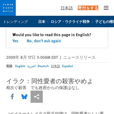
日本語
寄付をする
Open
Skip
Skip
トレンディング
日本
ロシア・ウクライナ戦争
子どもの権
to
to
cookie
main
閉じる
Would you like to read this page in English?
✕
privacy
content
Yes
No, don't ask again
notice
2009年 8月 17日 3:00AM EDT
|
ニュースリリース
言語
English
العربية
Deutsch
日本語
Español
イラク：同性愛者の殺害やめよ
相次ぐ殺害 でも政府からの保護はなし
Share this via Facebook
Share this via Bluesky
More sharing options
（ベイルート）イラク民兵組織は、同性愛者らしい男