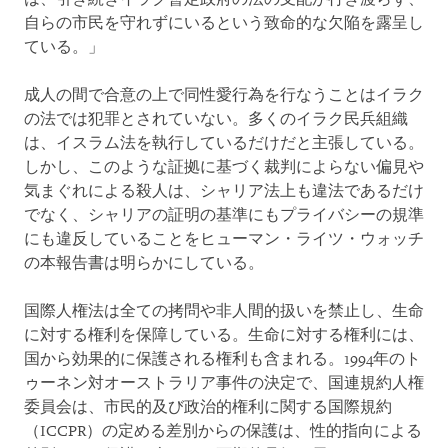
自らの市民を守れずにいるという致命的な欠陥を露呈し
ている。」
成人の間で合意の上で同性愛行為を行なうことはイラク
の法では犯罪とされていない。多くのイラク民兵組織
は、イスラム法を執行しているだけだと主張している。
しかし、このような証拠に基づく裁判によらない偏見や
気まぐれによる殺人は、シャリア法上も違法であるだけ
でなく、シャリアの証明の基準にもプライバシーの規準
にも違反していることをヒューマン・ライツ・ウォッチ
の本報告書は明らかにしている。
国際人権法は全ての拷問や非人間的扱いを禁止し、生命
に対する権利を保障している。生命に対する権利には、
国から効果的に保護される権利も含まれる。1994年のト
ゥーネン対オーストラリア事件の決定で、国連規約人権
委員会は、市民的及び政治的権利に関する国際規約
（ICCPR）の定める差別からの保護は、性的指向による