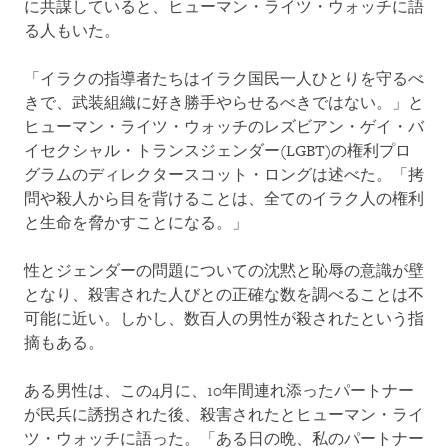
に共謀していると、ヒューマン・ライツ・ウォッチに語
る人もいた。
「イラクの指導者たちはイラク国民一人ひとりを守るべ
きで、武装組織に好き勝手やらせるべきではない。」と
ヒューマン・ライツ・ウォッチのレズビアン・ゲイ・バ
イセクシャル・トランスジェンダー(LGBT)の権利プロ
グラムのディレクタースコット・ロングは述べた。「拷
問や殺人から目を背けることは、全てのイラク人の権利
と生命を脅かすことになる。」
性とジェンダーの問題についての沈黙と恥辱の意識が壁
となり、殺害された人びとの正確な数を調べることは不
可能に近い。しかし、数百人の男性が殺されたという指
摘もある。
ある男性は、この4月に、10年間連れ添ったパートナー
が民兵に誘拐された後、殺害されたとヒューマン・ライ
ツ・ウォッチに語った。「ある日の晩、私のパートナー