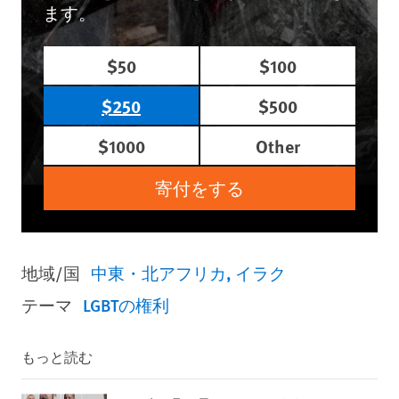
ます。
$50
$100
$250
$500
$1000
Other
寄付をする
地域/国
中東・北アフリカ
イラク
テーマ
LGBTの権利
もっと読む