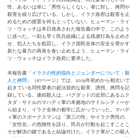
性、あるいは単に「男性らしくない」者に対し、拷問や
殺害を繰り広げている。しかし、イラク政府は殺害を止
めるための措置を何もとっていない。ヒューマン・ライ
ツ・ウォッチは本日発表された報告書の中で、このよう
に述べた。一刻も早く民兵組織による残虐行為を止めさ
せ、犯人たちを処罰し、イラク国民全体の安全を脅かす
新たな暴力の再発を食い止めるよう、ヒューマン・ライ
ツ・ウォッチはイラク政府に要求した。
本報告書「
イラクの性的指向とジェンダーについて：殺
人と拷問
」（67ページ）では、2009年初めから相次いで
起きている同性愛者の超法規的な殺害、誘拐、拷問を記
録している。連続殺人は、バグダッドの近郊にあるムク
タダ・サドルのマハディ軍の本拠地のサドルシティーか
ら始まり、イラク全体の都市に広がっていった。マハデ
ィ軍のスポークスマンは「第三の性」やイラク男性の
「女性化」の危険性を語り、民兵が行動を起こすことこ
そが解決の鍵であると結論付けた。イラク軍がこの殺人