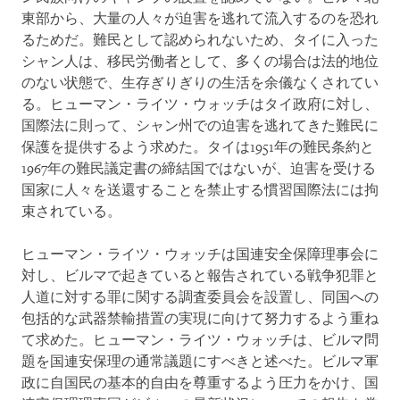
東部から、大量の人々が迫害を逃れて流入するのを恐れ
るためだ。難民として認められないため、タイに入った
シャン人は、移民労働者として、多くの場合は法的地位
のない状態で、生存ぎりぎりの生活を余儀なくされてい
る。ヒューマン・ライツ・ウォッチはタイ政府に対し、
国際法に則って、シャン州での迫害を逃れてきた難民に
保護を提供するよう求めた。タイは1951年の難民条約と
1967年の難民議定書の締結国ではないが、迫害を受ける
国家に人々を送還することを禁止する慣習国際法には拘
束されている。
ヒューマン・ライツ・ウォッチは国連安全保障理事会に
対し、ビルマで起きていると報告されている戦争犯罪と
人道に対する罪に関する調査委員会を設置し、同国への
包括的な武器禁輸措置の実現に向けて努力するよう重ね
て求めた。ヒューマン・ライツ・ウォッチは、ビルマ問
題を国連安保理の通常議題にすべきと述べた。ビルマ軍
政に自国民の基本的自由を尊重するよう圧力をかけ、国