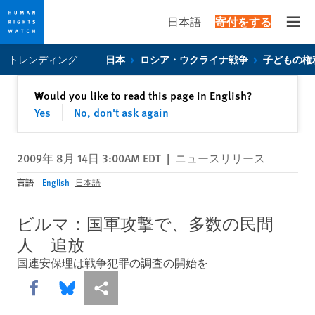
日本語
寄付をする
Open
Skip
Skip
トレンディング
日本
ロシア・ウクライナ戦争
子どもの権
to
to
cookie
main
閉じる
Would you like to read this page in English?
✕
privacy
content
Yes
No, don't ask again
notice
2009年 8月 14日 3:00AM EDT
|
ニュースリリース
言語
English
日本語
ビルマ：国軍攻撃で、多数の民間
人 追放
国連安保理は戦争犯罪の調査の開始を
Share this via Facebook
Share this via Bluesky
More sharing options