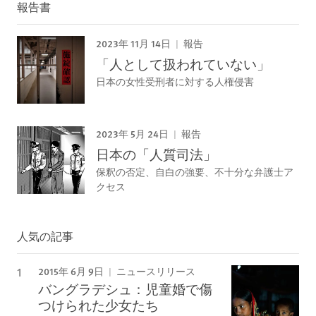
報告書
2023年 11月 14日
報告
「人として扱われていない」
日本の女性受刑者に対する人権侵害
2023年 5月 24日
報告
日本の「人質司法」
保釈の否定、自白の強要、不十分な弁護士ア
クセス
人気の記事
2015年 6月 9日
ニュースリリース
バングラデシュ：児童婚で傷
つけられた少女たち