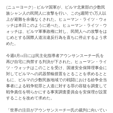
(ニューヨーク) - ビルマ国軍が、ビルマ北東部の少数民
族シャン人の民間人に攻撃を行い、この3週間で1万人以
上が避難を余儀なくされた。ヒューマン・ライツ・ウォ
ッチは本日このように述べた。ヒューマン・ライツ・ウ
ォッチは、ビルマ軍事政権に対し、民間人への攻撃をは
じめとする国際人道法違反行為を直ちに停止するよう求
めた。
今週8月11日には民主化指導者アウンサンスーチー氏を
再び自宅に拘禁する判決が下された。ヒューマン・ライ
ツ・ウォッチはこのことを受け、国連安全保障理事会に
対してビルマへの武器禁輸措置をとることを求めるとと
もに、ビルマの少数民族地域での戦闘における紛争全当
事者による戦争犯罪と人道に対する罪の容疑を調査して
戦争責任を明らかにする事実調査委員会を安保理が設置
することを改めて求めた。
「世界の注目がアウンサンスーチー氏の裁判に向いてい