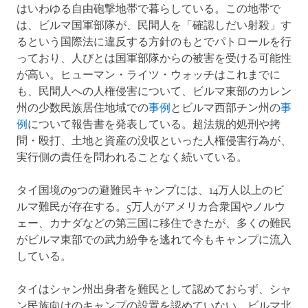
はいわゆる自由砲撃地帯で暮らしている。この地帯で
は、ビルマ国軍部隊が、民間人を「確認しだい射殺」す
るという国際法に違反する方針のもとでパトロールを行
っており、人びとは国軍部隊からの被害を受ける可能性
が高い。ヒューマン・ライツ・ウォッチはこれまでに
も、民間人への人権侵害について、ビルマ東部のカレン
州の少数民族居住地域での
事例
とビルマ西部チン州の
事
例
について報告書を発表している。超法規的処刑や拷
問・殴打、土地と資産の没収といった人権侵害行為が、
実行側の責任を問われることなく続いている。
タイ国境の9つの避難民キャンプには、14万人以上のビ
ルマ難民が存在する。5万人がアメリカ合衆国やノルウ
ェー、カナダなどの第三国に移住できたが、多くの難民
がビルマ東部での武力紛争を逃れて今もキャンプに流入
している。
タイはシャン州出身者を難民として認めておらず、シャ
ン民族向けのキャンプの設置を認めていない。ビルマ北