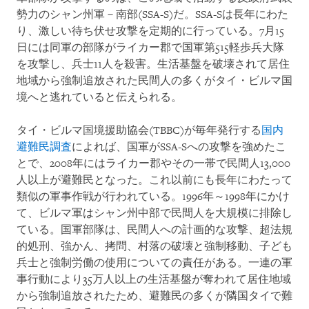
勢力のシャン州軍－南部(SSA-S)だ。SSA-Sは長年にわた
り、激しい待ち伏せ攻撃を定期的に行っている。7月15
日には同軍の部隊がライカー郡で国軍第515軽歩兵大隊
を攻撃し、兵士11人を殺害。生活基盤を破壊されて居住
地域から強制追放された民間人の多くがタイ・ビルマ国
境へと逃れていると伝えられる。
タイ・ビルマ国境援助協会(TBBC)が毎年発行する
国内
避難民調査
によれば、国軍がSSA-Sへの攻撃を強めたこ
とで、2008年にはライカー郡やその一帯で民間人13,000
人以上が避難民となった。これ以前にも長年にわたって
類似の軍事作戦が行われている。1996年～1998年にかけ
て、ビルマ軍はシャン州中部で民間人を大規模に排除し
ている。国軍部隊は、民間人への計画的な攻撃、超法規
的処刑、強かん、拷問、村落の破壊と強制移動、子ども
兵士と強制労働の使用についての責任がある。一連の軍
事行動により35万人以上の生活基盤が奪われて居住地域
から強制追放されたため、避難民の多くが隣国タイで難