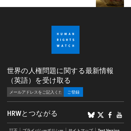
世界の人権問題に関する最新情報
（英語）を受け取る
ご登録
BlueSky
X
Faceb
You
HRWとつながる
Footer
訂正
プライバシーポリシー
サイトマップ
Text Version