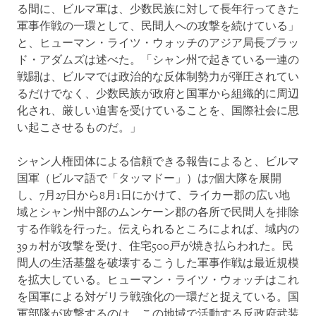
る間に、ビルマ軍は、少数民族に対して長年行ってきた
軍事作戦の一環として、民間人への攻撃を続けている」
と、ヒューマン・ライツ・ウォッチのアジア局長ブラッ
ド・アダムズは述べた。「シャン州で起きている一連の
戦闘は、ビルマでは政治的な反体制勢力が弾圧されてい
るだけでなく、少数民族が政府と国軍から組織的に周辺
化され、厳しい迫害を受けていることを、国際社会に思
い起こさせるものだ。」
シャン人権団体による信頼できる報告によると、ビルマ
国軍（ビルマ語で「タッマドー」）は7個大隊を展開
し、7月27日から8月1日にかけて、ライカー郡の広い地
域とシャン州中部のムンケーン郡の各所で民間人を排除
する作戦を行った。伝えられるところによれば、域内の
39ヵ村が攻撃を受け、住宅500戸が焼き払らわれた。民
間人の生活基盤を破壊するこうした軍事作戦は最近規模
を拡大している。ヒューマン・ライツ・ウォッチはこれ
を国軍による対ゲリラ戦強化の一環だと捉えている。国
軍部隊が攻撃するのは、この地域で活動する反政府武装