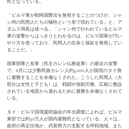
民となっている。
「ビルマ軍が戦時国際法を無視することのつけが、シャ
ン州の民間人たちの犠牲という形で現れている」と、ア
ダムズ局長は述べる。「シャン州で行われているビルマ
軍の攻撃からはっきりとわかるのは、ビルマ国軍が汚い
やり方を使っており、民間人の生命と福祉を無視してい
ることだ。」
国軍部隊と友軍（民主カレン仏教徒軍）の最近の攻撃
で、6月には少数民族カレン人約5,000人が国境のタイ側
に避難することを余儀なくされた。こうした民間人（大
部分は女性と子ども）は、戦闘や強制労働、広範に敷設
されている地雷から逃れるために避難を余儀なくされて
いる。
タイ・ビルマ国境援助協会の年次調査によれば、ビルマ
東部では約50万人が国内避難民となっている。人々は、
政府の再定住地か、武装勢力の支配する停戦地域、また